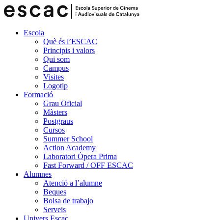
Escola
Què és l’ESCAC
Principis i valors
Qui som
Campus
Visites
Logotip
Formació
Grau Oficial
Màsters
Postgraus
Cursos
Summer School
Action Academy
Laboratori Òpera Prima
Fast Forward / OFF ESCAC
Alumnes
Atenció a l’alumne
Beques
Bolsa de trabajo
Serveis
Univers Escac