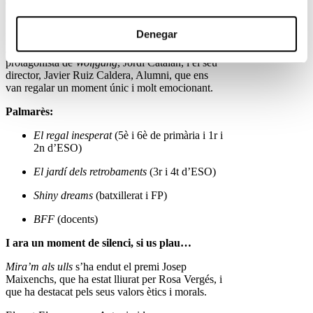
amb premis, projeccions i moments màgics.
Una de les grans sorpreses de la tarda va ser
Denegar
l’entrega del Premi del Públic, que va comptar
amb dos convidats molt especials: el petit gran
protagonista de
Wolfgang
, Jordi Catalán, i el seu
director, Javier Ruiz Caldera, Alumni, que ens
van regalar un moment únic i molt emocionant.
Palmarès:
El regal inesperat
(5è i 6è de primària i 1r i
2n d’ESO)
El jardí dels retrobaments
(3r i 4t d’ESO)
Shiny dreams
(batxillerat i FP)
BFF
(docents)
I ara un moment de silenci, si us plau…
Mira’m als ulls
s’ha endut el premi Josep
Maixenchs, que ha estat lliurat per Rosa Vergés, i
que ha destacat pels seus valors ètics i morals.