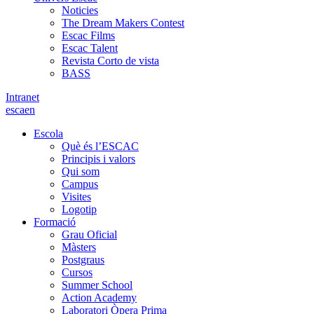
Noticies
The Dream Makers Contest
Escac Films
Escac Talent
Revista Corto de vista
BASS
Intranet
es
ca
en
Escola
Què és l’ESCAC
Principis i valors
Qui som
Campus
Visites
Logotip
Formació
Grau Oficial
Màsters
Postgraus
Cursos
Summer School
Action Academy
Laboratori Òpera Prima