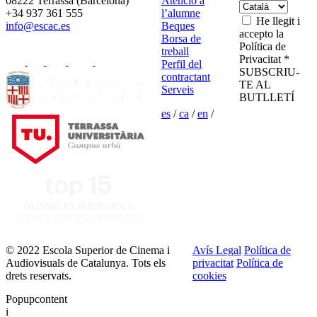
08222 Terrassa (Barcelona)
Atenció a
+34 937 361 555
l’alumne
He llegit i
info@escac.es
Beques
accepto la
Borsa de
Política de
treball
Privacitat *
Perfil del
SUBSCRIU-
contractant
TE AL
Serveis
BUTLLETÍ
es
/
ca
/
en
/
© 2022 Escola Superior de Cinema i
Avís Legal
Política de
Audiovisuals de Catalunya. Tots els
privacitat
Política de
drets reservats.
cookies
Popupcontent
i