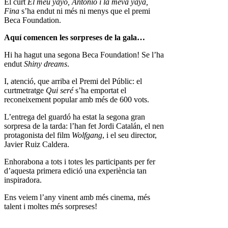
El curt
El meu yayo, Antonio i la meva yaya,
Fina
s’ha endut ni més ni menys que el premi
Beca Foundation.
Aquí comencen les sorpreses de la gala…
Hi ha hagut una segona Beca Foundation! Se l’ha
endut
Shiny dreams
.
I, atenció, que arriba el Premi del Públic: el
curtmetratge
Qui seré
s’ha emportat el
reconeixement popular amb més de 600 vots.
L’entrega del guardó ha estat la segona gran
sorpresa de la tarda: l’han fet Jordi Catalán, el nen
protagonista del film
Wolfgang
, i el seu director,
Javier Ruiz Caldera.
Enhorabona a tots i totes les participants per fer
d’aquesta primera edició una experiència tan
inspiradora.
Ens veiem l’any vinent amb més cinema, més
talent i moltes més sorpreses!