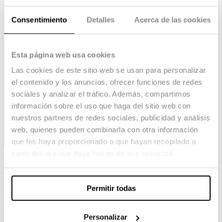
Consentimiento
Detalles
Acerca de las cookies
Esta página web usa cookies
Las cookies de este sitio web se usan para personalizar
el contenido y los anuncios, ofrecer funciones de redes
sociales y analizar el tráfico. Además, compartimos
información sobre el uso que haga del sitio web con
nuestros partners de redes sociales, publicidad y análisis
web, quienes pueden combinarla con otra información
que les haya proporcionado o que hayan recopilado a
partir del uso que haya hecho de sus servicios.
Ahir vam viure una tarda de cinema i
emocions a flor de pell amb la primera edició
del Festival Cinebase Escola Pia – ESCAC.
Permitir todas
Els Cinemes Verdi es van omplir de talent jove,
nervis i il·lusió en una gala que no oblidarem. Va
ser una celebració del cinema fet des de les aules,
Personalizar