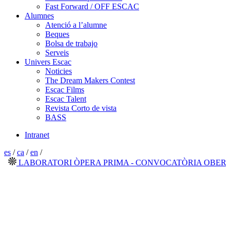
Fast Forward / OFF ESCAC
Alumnes
Atenció a l’alumne
Beques
Bolsa de trabajo
Serveis
Univers Escac
Noticies
The Dream Makers Contest
Escac Films
Escac Talent
Revista Corto de vista
BASS
Intranet
es
/
ca
/
en
/
LABORATORI ÒPERA PRIMA - CONVOCATÒRIA OBERTA 2