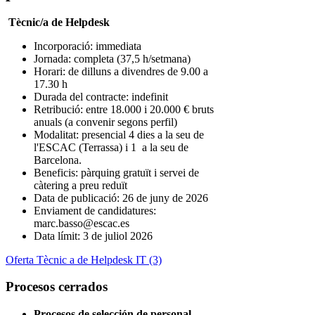
Tècnic/a de Helpdesk
Incorporació: immediata
Jornada: completa (37,5 h/setmana)
Horari: de dilluns a divendres de 9.00 a
17.30 h
Durada del contracte: indefinit
Retribució: entre 18.000 i 20.000 € bruts
anuals (a convenir segons perfil)
Modalitat:
presencial
4 dies
a la seu de
l'ESCAC (Terrassa)
i 1 a la seu de
Barcelona.
Beneficis: pàrquing gratuït i servei de
càtering a preu reduït
Data de publicació: 26 de juny de 2026
Enviament de candidatures:
marc.basso@escac.es
Data límit: 3 de juliol 2026
Oferta Tècnic a de Helpdesk IT (3)
Procesos cerrados
Procesos de selección de personal