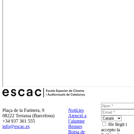
Plaça de la Farinera, 9
Notícies
08222 Terrassa (Barcelona)
Atenció a
+34 937 361 555
l’alumne
He llegit i
info@escac.es
Beques
accepto la
Borsa de