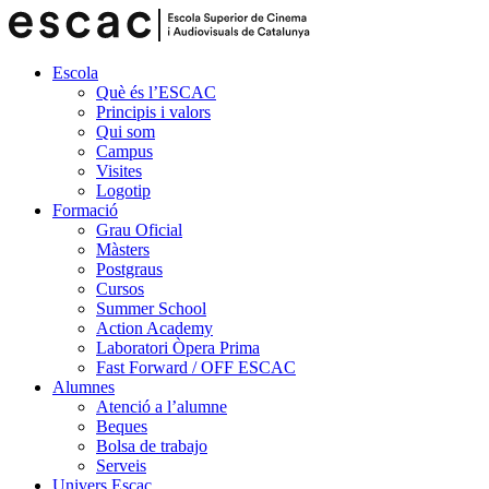
Escola
Què és l’ESCAC
Principis i valors
Qui som
Campus
Visites
Logotip
Formació
Grau Oficial
Màsters
Postgraus
Cursos
Summer School
Action Academy
Laboratori Òpera Prima
Fast Forward / OFF ESCAC
Alumnes
Atenció a l’alumne
Beques
Bolsa de trabajo
Serveis
Univers Escac