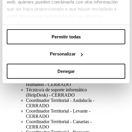
web, quienes pueden combinarla con otra información
Auxiliar contable - CERRADO
que les haya proporcionado o que hayan recopilado a
Coordinador académico -
CERRADO
partir del uso que haya hecho de sus servicios.
Coordinador Territorial - Castilla y
León - CERRADO
Coordinador Territorial - País Vasco
Permitir todas
- CERRADO
Auxiliar de servicios Edificios
ESCAC - CERRADO
Coordinador/a Técnico-académico -
Personalizar
CERRADO
Diseñador/a gráfico junior -
CERRADO
Denegar
Scout inmobiliario - CERRADO
Administrativo/a de Recursos
Humanos - CERRADO
Técnico/a de soporte informático
(HelpDesk) - CERRADO
Coordinador Territorial - Andalucía -
CERRADO
Coordinador Territorial - Levante -
CERRADO
Coordinador Territorial - Canarias -
CERRADO