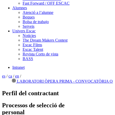
Fast Forward / OFF ESCAC
Alumnes
Atenció a l’alumne
Beques
Bolsa de trabajo
Serveis
Univers Escac
Noticies
The Dream Makers Contest
Escac Films
Escac Talent
Revista Corto de vista
BASS
Intranet
es
/
ca
/
en
/
LABORATORI ÒPERA PRIMA - CONVOCATÒRIA OBERT
Perfil del contractant
Processos de selecció de
personal