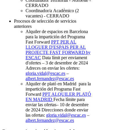
Coordinador Territorial - Noroeste -
CERRADO
Coordinador/a Académico (2
vacantes) - CERRADO
Procesos de selección de servicios
anteriores
Alquiler de espacios en Barcelona
para la impartición del Programa
Fast Forward
PPT PER AL
LLOGUER D'ESPAIS PER AL
PROJECTE FAST FORWARD by
ESCAC
Data límit per enviament
d'ofertes – 3 de desembre de 2024
Adreces on enviar les ofertes:
gloria.vidal@escac.es
–
albert.fernandez@escac.es
Alquiler de plató en Madrid para la
impartición del Programa Fast
Forward
PPT ALQUILER PLATÓ
EN MADRID
Fecha límite para
enviar las ofertas– 10 de desembre
de 2024 Direcciones donde enviar
las ofertas:
gloria.vidal@escac.es
–
albert.fernandez@escac.es