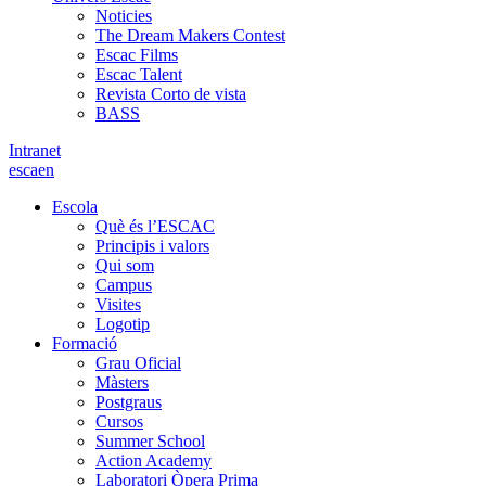
Noticies
The Dream Makers Contest
Escac Films
Escac Talent
Revista Corto de vista
BASS
Intranet
es
ca
en
Escola
Què és l’ESCAC
Principis i valors
Qui som
Campus
Visites
Logotip
Formació
Grau Oficial
Màsters
Postgraus
Cursos
Summer School
Action Academy
Laboratori Òpera Prima