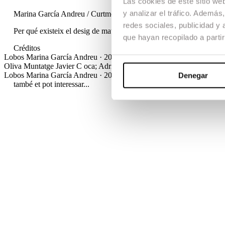
Las cookies de este sitio we
y analizar el tráfico. Ademá
Marina García Andreu / Curtmetratge / Documental / TFG
redes sociales, publicidad y
Per qué existeix el desig de matar llops? A Astúries perviu la lluit
que hayan recopilado a parti
Créditos
Lobos
Marina García Andreu · 2023 / Curtmetratge / Documental /
Oliva
Muntatge
Javier C oca; Adrià Pérez; Marina G. Andreu
Disseny
Lobos
Marina García Andreu · 2023 / Curtmetratge / Documental /
Denegar
també et pot interessar...