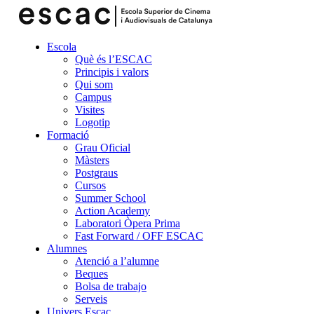
Escola
Què és l’ESCAC
Principis i valors
Qui som
Campus
Visites
Logotip
Formació
Grau Oficial
Màsters
Postgraus
Cursos
Summer School
Action Academy
Laboratori Òpera Prima
Fast Forward / OFF ESCAC
Alumnes
Atenció a l’alumne
Beques
Bolsa de trabajo
Serveis
Univers Escac