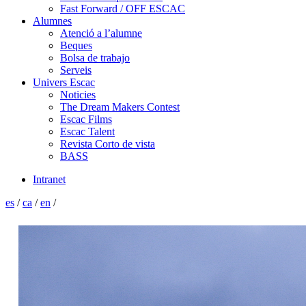
Fast Forward / OFF ESCAC
Alumnes
Atenció a l’alumne
Beques
Bolsa de trabajo
Serveis
Univers Escac
Noticies
The Dream Makers Contest
Escac Films
Escac Talent
Revista Corto de vista
BASS
Intranet
es
/
ca
/
en
/