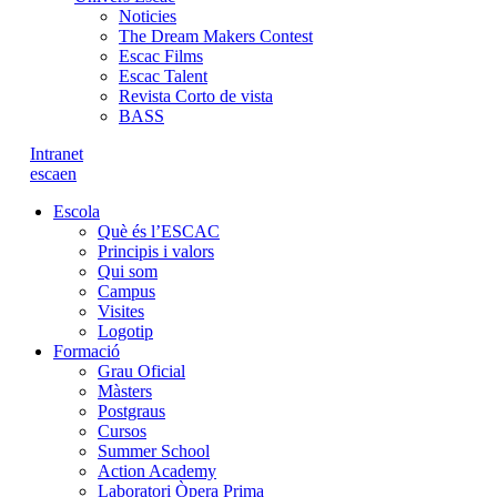
Noticies
The Dream Makers Contest
Escac Films
Escac Talent
Revista Corto de vista
BASS
Intranet
es
ca
en
Escola
Què és l’ESCAC
Principis i valors
Qui som
Campus
Visites
Logotip
Formació
Grau Oficial
Màsters
Postgraus
Cursos
Summer School
Action Academy
Laboratori Òpera Prima