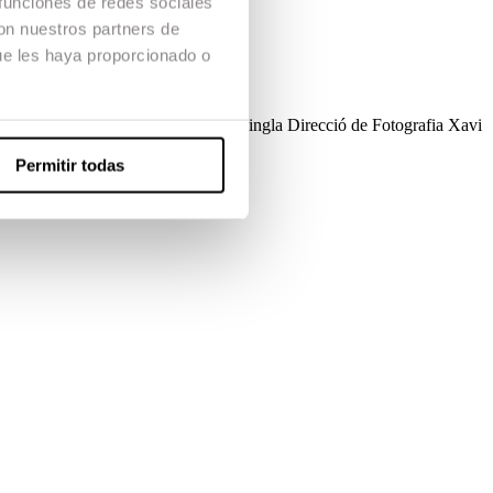
 funciones de redes sociales
con nuestros partners de
ue les haya proporcionado o
lat a les seves llegendes.
oducció
Marina G. Andreu; Aleix S ingla
Direcció de Fotografia
Xavi
Productora
Escac Films
Permitir todas