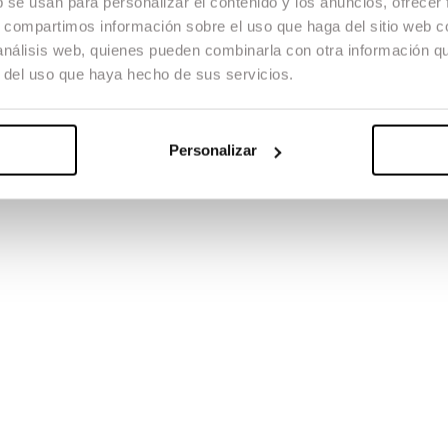
b se usan para personalizar el contenido y los anuncios, ofrecer
s, compartimos información sobre el uso que haga del sitio web 
 análisis web, quienes pueden combinarla con otra información q
a entre el llop i l’home. Caçadors i ramaders manifesten un pensament arre
r del uso que haya hecho de sus servicios.
 TFG
Créditos
Guió
Marina G. Andreu ; Nicolau Mallofré
Direcció de Pr
 de so
Manel Àvila
Música
Miquel Casals; Javier C oca; Manel Àvila
 TFG
Premios
Personalizar