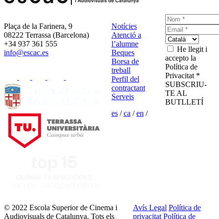
Plaça de la Farinera, 9
Notícies
08222 Terrassa (Barcelona)
Atenció a
+34 937 361 555
l’alumne
He llegit i
info@escac.es
Beques
accepto la
Borsa de
Política de
treball
Privacitat *
Perfil del
SUBSCRIU-
contractant
TE AL
Serveis
BUTLLETÍ
es
/
ca
/
en
/
© 2022 Escola Superior de Cinema i
Avís Legal
Política de
Audiovisuals de Catalunya. Tots els
privacitat
Política de