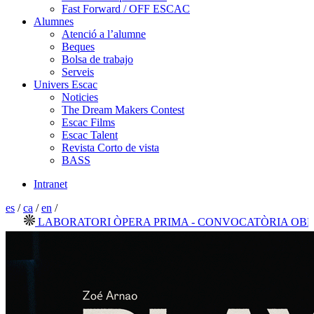
Fast Forward / OFF ESCAC
Alumnes
Atenció a l’alumne
Beques
Bolsa de trabajo
Serveis
Univers Escac
Noticies
The Dream Makers Contest
Escac Films
Escac Talent
Revista Corto de vista
BASS
Intranet
es
/
ca
/
en
/
LABORATORI ÒPERA PRIMA - CONVOCATÒRIA OBERTA