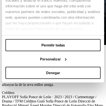
sociales y analizar el tráfico. Además, compartimos
información sobre el uso que haga del sitio web con
nuestros partners de redes sociales, publicidad y análisis
web, quienes pueden combinarla con otra información
que les haya proporcionado o que hayan recopilado a
partir del uso que haya hecho de sus servicios.
Permitir todas
PLAYOFF
Personalizar
Sofía Ponce de León / 2023 / Curtmetratge / Drama / TFM
Marina és la tímida capitana d’un equip de futbol del qual no se’n
Denegar
sent part. A la nit prèvia al gran partit, es veurà envoltada d’una sèrie
de successos que l’ajudaran a integrar-se però alhora podrien
allunyar-la de la seva millor amiga.
Créditos
PLAYOFF
Sofía Ponce de León · 2023 / 2023 / Curtmetratge /
Drama / TFM
Créditos
Guió
Sofía Ponce de León
Direcció de
Producció
Miguel Ángel Morales
Direcció de Fotografia
Elsa Moro