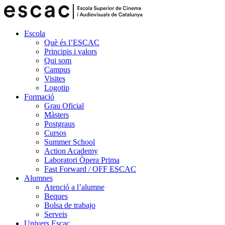
Escola
Què és l’ESCAC
Principis i valors
Qui som
Campus
Visites
Logotip
Formació
Grau Oficial
Màsters
Postgraus
Cursos
Summer School
Action Academy
Laboratori Òpera Prima
Fast Forward / OFF ESCAC
Alumnes
Atenció a l’alumne
Beques
Bolsa de trabajo
Serveis
Univers Escac