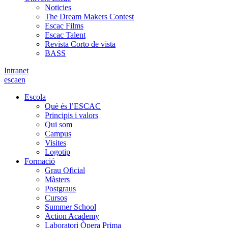
Noticies
The Dream Makers Contest
Escac Films
Escac Talent
Revista Corto de vista
BASS
Intranet
es
ca
en
Escola
Què és l’ESCAC
Principis i valors
Qui som
Campus
Visites
Logotip
Formació
Grau Oficial
Màsters
Postgraus
Cursos
Summer School
Action Academy
Laboratori Òpera Prima