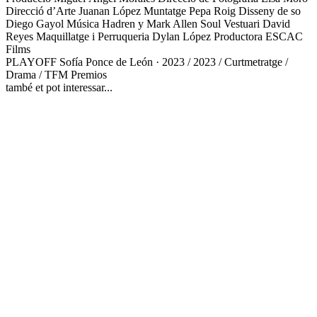
Direcció d’Arte
Juanan López
Muntatge
Pepa Roig
Disseny de so
Diego Gayol
Música
Hadren y Mark Allen Soul
Vestuari
David
Reyes
Maquillatge i Perruqueria
Dylan López
Productora
ESCAC
Films
PLAYOFF
Sofía Ponce de León · 2023 / 2023 / Curtmetratge /
Drama / TFM
Premios
també et pot interessar...