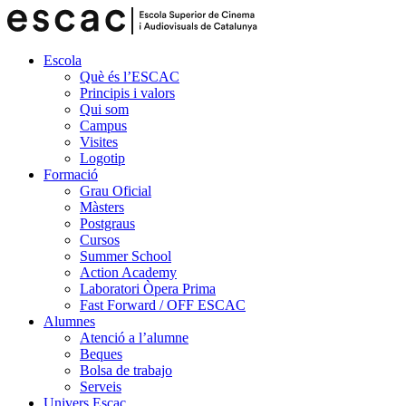
Escola
Què és l’ESCAC
Principis i valors
Qui som
Campus
Visites
Logotip
Formació
Grau Oficial
Màsters
Postgraus
Cursos
Summer School
Action Academy
Laboratori Òpera Prima
Fast Forward / OFF ESCAC
Alumnes
Atenció a l’alumne
Beques
Bolsa de trabajo
Serveis
Univers Escac