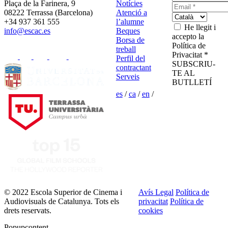
Plaça de la Farinera, 9
Notícies
08222 Terrassa (Barcelona)
Atenció a
+34 937 361 555
l’alumne
He llegit i
info@escac.es
Beques
accepto la
Borsa de
Política de
treball
Privacitat *
Perfil del
SUBSCRIU-
contractant
TE AL
Serveis
BUTLLETÍ
es
/
ca
/
en
/
© 2022 Escola Superior de Cinema i
Avís Legal
Política de
Audiovisuals de Catalunya. Tots els
privacitat
Política de
drets reservats.
cookies
Popupcontent