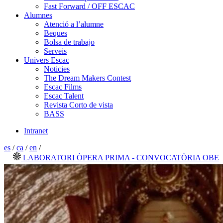
Fast Forward / OFF ESCAC
Alumnes
Atenció a l’alumne
Beques
Bolsa de trabajo
Serveis
Univers Escac
Noticies
The Dream Makers Contest
Escac Films
Escac Talent
Revista Corto de vista
BASS
Intranet
es
/
ca
/
en
/
LABORATORI ÒPERA PRIMA - CONVOCATÒRIA OBERTA 2