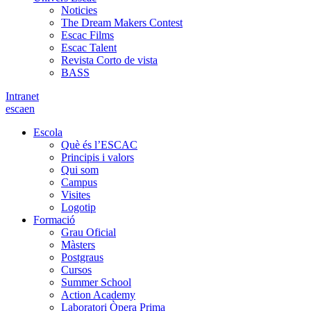
Noticies
The Dream Makers Contest
Escac Films
Escac Talent
Revista Corto de vista
BASS
Intranet
es
ca
en
Escola
Què és l’ESCAC
Principis i valors
Qui som
Campus
Visites
Logotip
Formació
Grau Oficial
Màsters
Postgraus
Cursos
Summer School
Action Academy
Laboratori Òpera Prima