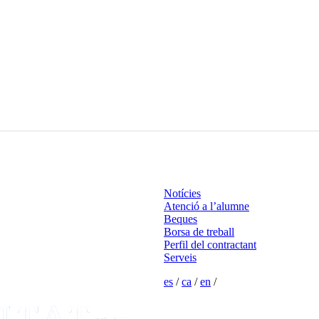
Notícies
Atenció a l’alumne
Beques
Borsa de treball
Perfil del contractant
Serveis
es
/
ca
/
en
/