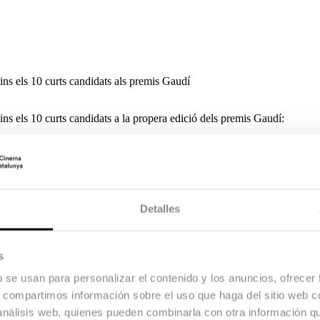
ns els 10 curts candidats als premis Gaudí
ns els 10 curts candidats a la propera edició dels premis Gaudí:
de Claudia Costafreda,
No me despertéis
de Sara Fantova i Tahrib de 
ts de l’ESCAC.
t Film festival.
Adalamadrina
va participar a la secció oficial del prest
remi a la millor actriu en la passada edició del festival de Màlaga. Per l
Detalles
ut el segon premi al Festival de cine de Alcalá de Henares. Pel que fa a
 festivals nacionals i internacionals, i ha estat guardonat amb més de 30
II edició dels Premis Gaudí.
s
b se usan para personalizar el contenido y los anuncios, ofrecer
s, compartimos información sobre el uso que haga del sitio web 
 análisis web, quienes pueden combinarla con otra información q