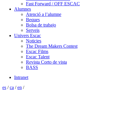
Fast Forward / OFF ESCAC
Alumnes
Atenció a l’alumne
Beques
Bolsa de trabajo
Serveis
Univers Escac
Noticies
The Dream Makers Contest
Escac Films
Escac Talent
Revista Corto de vista
BASS
Intranet
es
/
ca
/
en
/