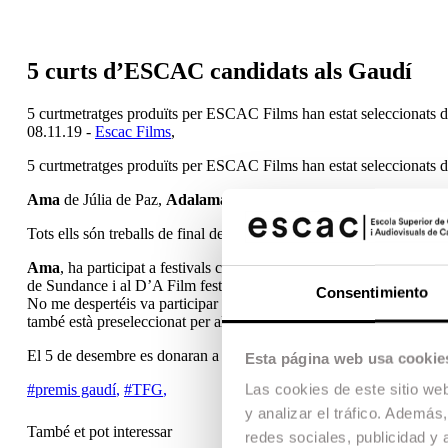
5 curts d’ESCAC candidats als Gaudí
5 curtmetratges produïts per ESCAC Films han estat seleccionats di
08.11.19 -
Escac Films
,
5 curtmetratges produïts per ESCAC Films han estat seleccionats di
Ama
de Júlia de Paz,
Adalamadrina
de Carlota Oms,
Benidorm
Tots ells són treballs de final de carrera o segons curts de gradua
Ama
, ha participat a festivals com el MECAL o el Tel Aviv Studen
de Sundance i al D’A Film festival.
Benidorm 2017
va obtenir el p
Consentimiento
No me despertéis va participar al festival de Rotterdam y ha obting
també està preseleccionat per als premis Goya, ha participat en 100
El 5 de desembre es donaran a conèixer els 4 curts nominats a la X
Esta página web usa cookie
#premis gaudí
,
#TFG
,
Las cookies de este sitio we
y analizar el tráfico. Ademá
També et pot interessar
redes sociales, publicidad y