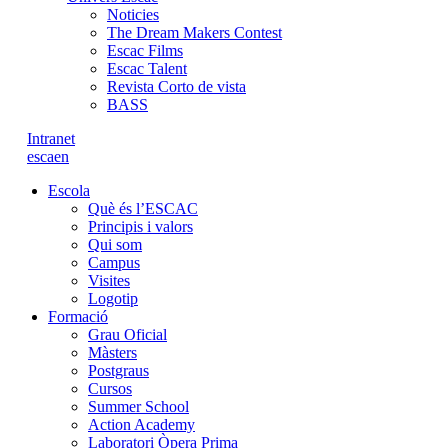
Noticies
The Dream Makers Contest
Escac Films
Escac Talent
Revista Corto de vista
BASS
Intranet
es
ca
en
Escola
Què és l’ESCAC
Principis i valors
Qui som
Campus
Visites
Logotip
Formació
Grau Oficial
Màsters
Postgraus
Cursos
Summer School
Action Academy
Laboratori Òpera Prima