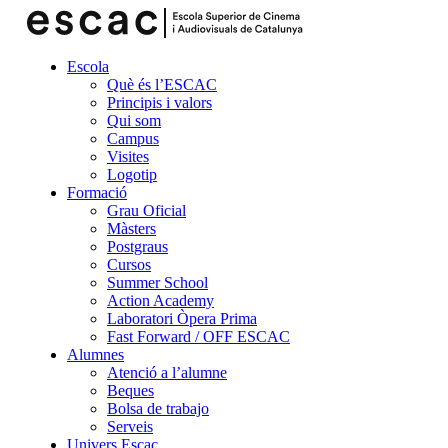
Escola
Què és l’ESCAC
Principis i valors
Qui som
Campus
Visites
Logotip
Formació
Grau Oficial
Màsters
Postgraus
Cursos
Summer School
Action Academy
Laboratori Òpera Prima
Fast Forward / OFF ESCAC
Alumnes
Atenció a l’alumne
Beques
Bolsa de trabajo
Serveis
Univers Escac