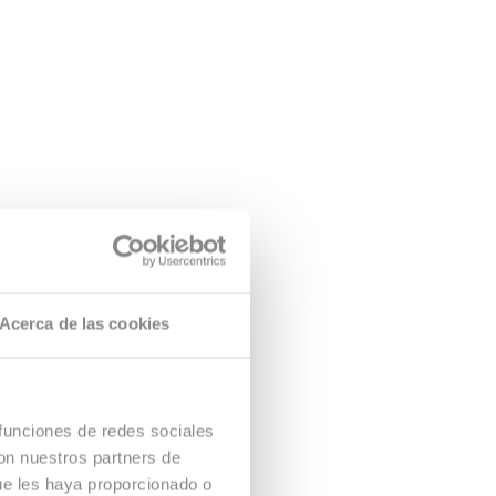
Gerard Vidal.
igiós festival
a seva part,
Acerca de las cookies
Tahrib
, que
 premis.
 funciones de redes sociales
con nuestros partners de
ue les haya proporcionado o