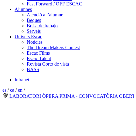
Fast Forward / OFF ESCAC
Alumnes
Atenció a l’alumne
Beques
Bolsa de trabajo
Serveis
Univers Escac
Noticies
The Dream Makers Contest
Escac Films
Escac Talent
Revista Corto de vista
BASS
Intranet
es
/
ca
/
en
/
LABORATORI ÒPERA PRIMA - CONVOCATÒRIA OBERTA 20