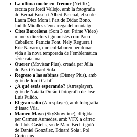
La última noche en Tremor
(Netflix),
escrita per Jordi Vallejo, amb la fotografia
de Bernat Bosch i Albert Pascual, el so de
Laura Díez Mora i l’art de Dídac Bono.
Judith Miralles s’encarrega del muntatge.
Cites Barcelona
(Som 3 cat, Prime Video)
reuneix directors i guionistes com Paco
Caballero, Patricia Font, Nely Reguera i
Eric Navarro, que col·laboren per donar
vida a la nova temporada de l’emblemàtica
sèrie catalana.
Querer
(Movistar Plus), creada per Júlia
de Paz i Eduard Sola.
Regreso a las sabinas
(Disney Plus), amb
guió de Jordi Calafí.
¿A qué estás esperando?
(Atresplayer),
guió de Natalia Durán i fotografia de Jose
Luis Pulido.
El gran salto
(Atresplayer), amb fotografia
d’Isaac Vila.
Mamen Mayo
(SkyShowtime), dirigida
per Carmen Aumedes, amb VFX a càrrec
de Lluis Castells, so de Marc Bech i guió
de Daniel González, Eduard Sola i Pol
Cortecans.