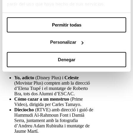
partir del uso que haya hecho de sus servicios.
Aquest tardor, el talent ESCAC brilla amb força
Permitir todas
en la producció de les sèries més destacades de la
televisió i les plataformes de streaming a
Espanya. Els Alumni d’ESCAC són darrere de
les produccions que han captivat el públic,
Personalizar
assumint rols clau en la direcció, guió, muntatge,
fotografia, so i art d’aquestes obres.
Denegar
Aquí teniu un recorregut per alguns dels títols
més esperats de la temporada:
Yo, adicto
(Disney Plus) i
Celeste
(Movistar Plus) compten amb la direcció
d’Elena Trapé i el muntatge de Roberto
Bra, tots dos Alumni d’ESCAC.
Cómo cazar a un monstruo
(Prime
Video), dirigida per Carles Tamayo.
Dieciocho
(RTVE) amb direcció i guió de
Hammudi Al-Rahmoun Font i Damià
Serra, juntament amb la fotografia
d’Andreu Adam Rubiralta i muntatge de
Jaume Martí.