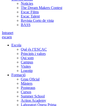
Noticies
The Dream Makers Contest
Escac Films
Escac Talent
Revista Corto de vista
BASS
Intranet
es
ca
en
Escola
Què és l’ESCAC
Principis i valors
Qui som
Campus
Visites
Logotip
Formació
Grau Oficial
Màsters
Postgraus
Cursos
Summer School
Action Academy
Laboratori Òpera Prima