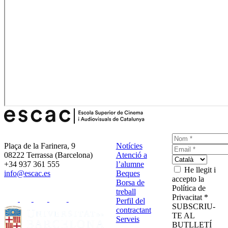
Plaça de la Farinera, 9
Notícies
08222 Terrassa (Barcelona)
Atenció a
+34 937 361 555
l’alumne
He llegit i
info@escac.es
Beques
accepto la
Borsa de
Política de
treball
Privacitat *
Perfil del
SUBSCRIU-
contractant
TE AL
Serveis
BUTLLETÍ