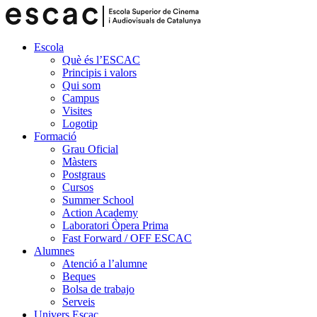
Escola
Què és l’ESCAC
Principis i valors
Qui som
Campus
Visites
Logotip
Formació
Grau Oficial
Màsters
Postgraus
Cursos
Summer School
Action Academy
Laboratori Òpera Prima
Fast Forward / OFF ESCAC
Alumnes
Atenció a l’alumne
Beques
Bolsa de trabajo
Serveis
Univers Escac