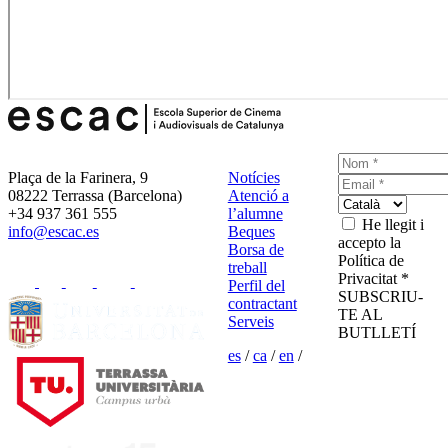
Plaça de la Farinera, 9
Notícies
08222 Terrassa (Barcelona)
Atenció a
+34 937 361 555
l’alumne
He llegit i
info@escac.es
Beques
accepto la
Borsa de
Política de
treball
Privacitat *
Perfil del
SUBSCRIU-
contractant
TE AL
Serveis
BUTLLETÍ
es
/
ca
/
en
/