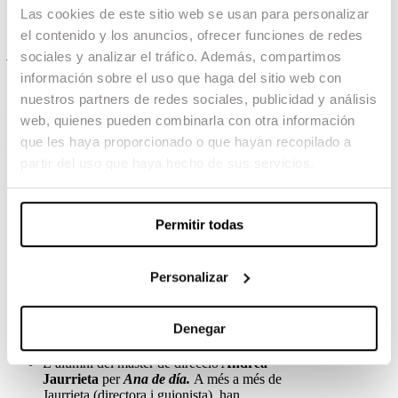
Lluis Rivera va estar nominat el 2014 per
Los
Las cookies de este sitio web se usan para personalizar
últimos días
i va guanyar el Goya al costat del
el contenido y los anuncios, ofrecer funciones de redes
també graduat
Lluís Castells
el 2016 per
Anacleto: agente secreto
. Aquesta és la primera
sociales y analizar el tráfico. Además, compartimos
nominació per a Laura Pedro que, de guanyar,
información sobre el uso que haga del sitio web con
seria la primera dona en aconseguir-ho.
nuestros partners de redes sociales, publicidad y análisis
Tots dos han estat nominats per la mateixa
web, quienes pueden combinarla con otra información
producció en els Premis Gaudí de l’Acadèmia del
que les haya proporcionado o que hayan recopilado a
Cinema Català.
partir del uso que haya hecho de sus servicios.
Millor Fotografia:
Permitir todas
Edu Grau
per
Quién te cantará,
repetint
la nominació que també ha obtingut als
Premis Gaudí.
Personalizar
Edu Grau ja va estar nominat el 2011 per
Buried.
Denegar
Millor Direcció Novell:
L’alumni del màster de direcció
Andrea
Jaurrieta
per
Ana de día.
A més a més de
Jaurrieta (directora i guionista), han