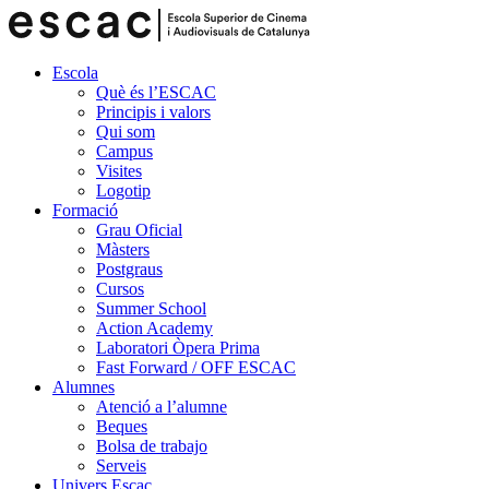
Escola
Què és l’ESCAC
Principis i valors
Qui som
Campus
Visites
Logotip
Formació
Grau Oficial
Màsters
Postgraus
Cursos
Summer School
Action Academy
Laboratori Òpera Prima
Fast Forward / OFF ESCAC
Alumnes
Atenció a l’alumne
Beques
Bolsa de trabajo
Serveis
Univers Escac