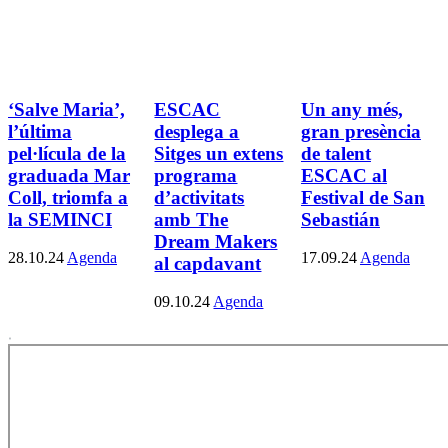
‘Salve Maria’,
ESCAC
Un any més,
l’última
desplega a
gran presència
pel·lícula de la
Sitges un extens
de talent
graduada Mar
programa
ESCAC al
Coll, triomfa a
d’activitats
Festival de San
la SEMINCI
amb The
Sebastián
Dream Makers
28.10.24
Agenda
17.09.24
Agenda
al capdavant
09.10.24
Agenda