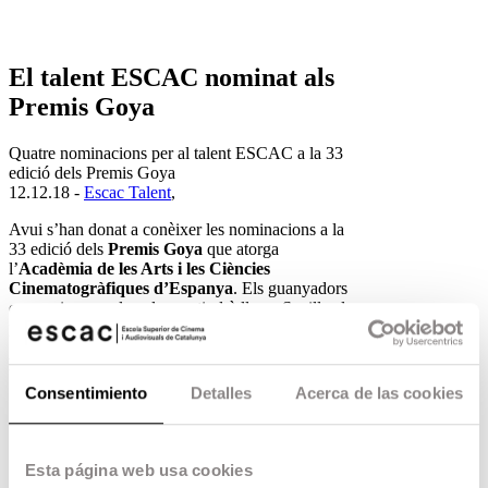
El talent ESCAC nominat als
Premis Goya
Quatre nominacions per al talent ESCAC a la 33
edició dels Premis Goya
12.12.18 -
Escac Talent
,
Avui s’han donat a conèixer les nominacions a la
33 edició dels
Premis Goya
que atorga
l’
Acadèmia de les Arts i les Ciències
Cinematogràfiques d’Espanya
. Els guanyadors
es coneixeran a la gala que tindrà lloc a Sevilla el
proper 2 de febrer.
Millors Efectes Especials:
Consentimiento
Detalles
Acerca de las cookies
Lluis Rivera
(juntament amb Félix
Bergés) per
La sombra de la ley.
Lluis Rivera
i
Laura Pedro
per
Súperlopez
Esta página web usa cookies