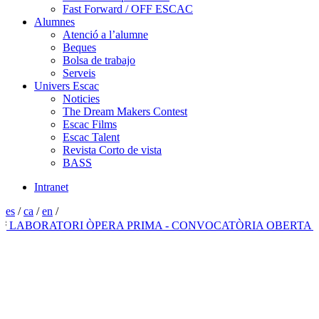
Fast Forward / OFF ESCAC
Alumnes
Atenció a l’alumne
Beques
Bolsa de trabajo
Serveis
Univers Escac
Noticies
The Dream Makers Contest
Escac Films
Escac Talent
Revista Corto de vista
BASS
Intranet
es
/
ca
/
en
/
ABORATORI ÒPERA PRIMA - CONVOCATÒRIA OBERTA 202