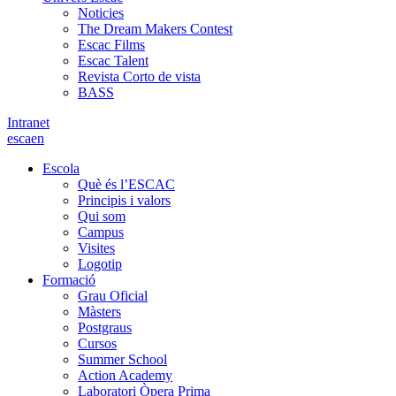
Noticies
The Dream Makers Contest
Escac Films
Escac Talent
Revista Corto de vista
BASS
Intranet
es
ca
en
Escola
Què és l’ESCAC
Principis i valors
Qui som
Campus
Visites
Logotip
Formació
Grau Oficial
Màsters
Postgraus
Cursos
Summer School
Action Academy
Laboratori Òpera Prima