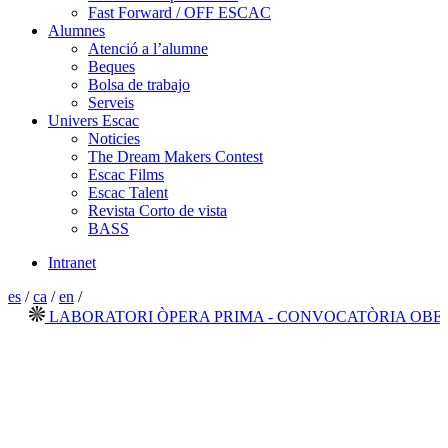
Fast Forward / OFF ESCAC
Alumnes
Atenció a l’alumne
Beques
Bolsa de trabajo
Serveis
Univers Escac
Noticies
The Dream Makers Contest
Escac Films
Escac Talent
Revista Corto de vista
BASS
Intranet
es
/
ca
/
en
/
LABORATORI ÒPERA PRIMA - CONVOCATÒRIA OBERTA