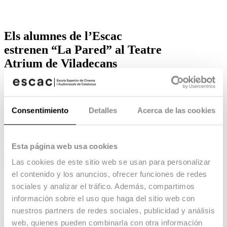
Els alumnes de l’Escac
estrenen “La Pared” al Teatre
Atrium de Viladecans
Una comèdia vodevilesca que retrata l’absurd de
les relacions en els temps que vivim.
11.06.19 -
Formació
,
Escac Talent
,
Consentimiento
Detalles
Acerca de las cookies
Els alumnes de 4t curs de l’especialitat de guio de
l’ESCAC estrenen al teatre ATRIUM de
Viladecans l’obra
“LA PARED”
, escrita per
Esta página web usa cookies
l’alumna Lara Stoop i dirigida pels també
alumnes de guió: Lara Stoop, Luís Ortubia, Adrià
Las cookies de este sitio web se usan para personalizar
Sales, Sergio Amador, Martina López i Gerard
el contenido y los anuncios, ofrecer funciones de redes
Forns.
sociales y analizar el tráfico. Además, compartimos
L’obra està interpretada per: Gloria Sirvent, Oscar
información sobre el uso que haga del sitio web con
Muñoz, Albert Triola, Sara Diego i Jaume Viñas.
nuestros partners de redes sociales, publicidad y análisis
Aquesta és una de les tres obres de teatre que
web, quienes pueden combinarla con otra información