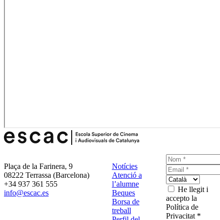
Plaça de la Farinera, 9
Notícies
08222 Terrassa (Barcelona)
Atenció a
+34 937 361 555
l’alumne
He llegit i
info@escac.es
Beques
accepto la
Borsa de
Política de
treball
Privacitat *
Perfil del