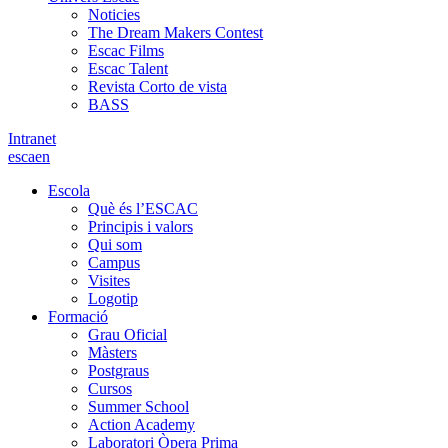
Noticies
The Dream Makers Contest
Escac Films
Escac Talent
Revista Corto de vista
BASS
Intranet
es
ca
en
Escola
Què és l’ESCAC
Principis i valors
Qui som
Campus
Visites
Logotip
Formació
Grau Oficial
Màsters
Postgraus
Cursos
Summer School
Action Academy
Laboratori Òpera Prima