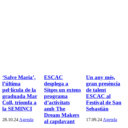
‘Salve Maria’,
ESCAC
Un any més,
l’última
desplega a
gran presència
pel·lícula de la
Sitges un extens
de talent
graduada Mar
programa
ESCAC al
Coll, triomfa a
d’activitats
Festival de San
la SEMINCI
amb The
Sebastián
Dream Makers
28.10.24
Agenda
17.09.24
Agenda
al capdavant