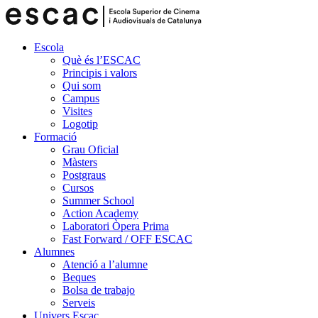
Escola
Què és l’ESCAC
Principis i valors
Qui som
Campus
Visites
Logotip
Formació
Grau Oficial
Màsters
Postgraus
Cursos
Summer School
Action Academy
Laboratori Òpera Prima
Fast Forward / OFF ESCAC
Alumnes
Atenció a l’alumne
Beques
Bolsa de trabajo
Serveis
Univers Escac