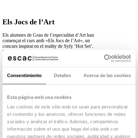
Els Jocs de l’Art
Els alumnes de Grau de l’especialitat d’Art han
començat el curs amb «Els Jocs de l’Art», un
concurs inspirat en el reality de Syfy ‘Hot Set’.
08.10.18 -
Formació
,
Els alumnes de Grau de
l’especialitat d’Art
han
començat el curs amb «
Els Jocs de l’Art»
, un
concurs inspirat en el reality de Syfy
‘Hot Set’
on
Consentimiento
Detalles
Acerca de las cookies
els dos equips participants havien de pensar i
muntar un set en tres dies, passant tot tipus de
proves i obstacles.
Esta página web usa cookies
Sota la mateixa premissa d’un apocalipsi zombie,
els equips tutoritzats pels directors d’art
Xenia
Las cookies de este sitio web se usan para personalizar
Besora
i
Roger Bellés
, s’han realitzat dos
el contenido y los anuncios, ofrecer funciones de redes
decorats completament diferents.
sociales y analizar el tráfico. Además, compartimos
L’objectiu d’aquesta experiència era que els
información sobre el uso que haga del sitio web con
alumnes s’aproximessin a un rodatge real, amb
nuestros partners de redes sociales, publicidad y análisis