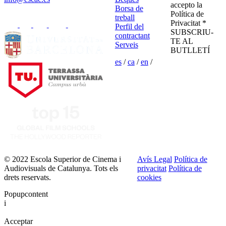
accepto la
Borsa de
Política de
treball
Privacitat *
Perfil del
SUBSCRIU-
contractant
TE AL
Serveis
BUTLLETÍ
es
/
ca
/
en
/
© 2022 Escola Superior de Cinema i
Avís Legal
Política de
Audiovisuals de Catalunya. Tots els
privacitat
Política de
drets reservats.
cookies
Popupcontent
i
Acceptar