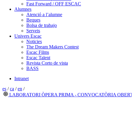
Fast Forward / OFF ESCAC
Alumnes
Atenció a l’alumne
Beques
Bolsa de trabajo
Serveis
Univers Escac
Noticies
The Dream Makers Contest
Escac Films
Escac Talent
Revista Corto de vista
BASS
Intranet
es
/
ca
/
en
/
LABORATORI ÒPERA PRIMA - CONVOCATÒRIA OBERTA 2