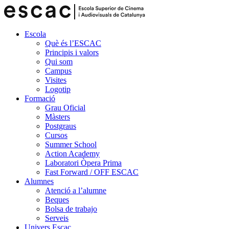
Escola
Què és l’ESCAC
Principis i valors
Qui som
Campus
Visites
Logotip
Formació
Grau Oficial
Màsters
Postgraus
Cursos
Summer School
Action Academy
Laboratori Òpera Prima
Fast Forward / OFF ESCAC
Alumnes
Atenció a l’alumne
Beques
Bolsa de trabajo
Serveis
Univers Escac