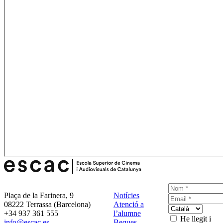
Plaça de la Farinera, 9
Notícies
08222 Terrassa (Barcelona)
Atenció a
+34 937 361 555
l’alumne
He llegit i
info@escac.es
Beques