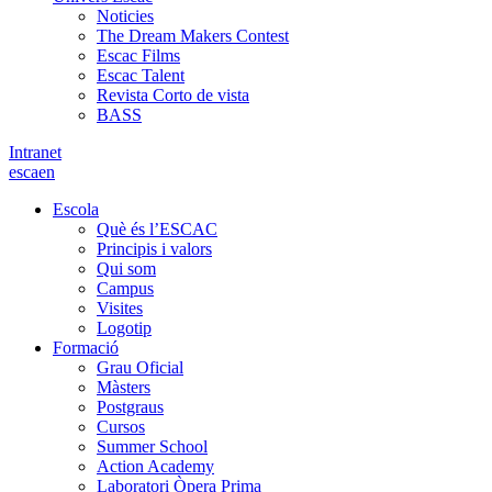
Noticies
The Dream Makers Contest
Escac Films
Escac Talent
Revista Corto de vista
BASS
Intranet
es
ca
en
Escola
Què és l’ESCAC
Principis i valors
Qui som
Campus
Visites
Logotip
Formació
Grau Oficial
Màsters
Postgraus
Cursos
Summer School
Action Academy
Laboratori Òpera Prima