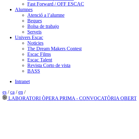
Fast Forward / OFF ESCAC
Alumnes
Atenció a l’alumne
Beques
Bolsa de trabajo
Serveis
Univers Escac
Noticies
The Dream Makers Contest
Escac Films
Escac Talent
Revista Corto de vista
BASS
Intranet
es
/
ca
/
en
/
LABORATORI ÒPERA PRIMA - CONVOCATÒRIA OBERTA 20