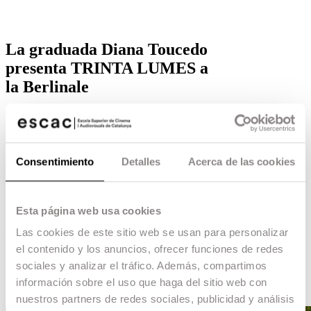
La graduada Diana Toucedo
presenta TRINTA LUMES a
la Berlinale
Trinta Lumes, el segon llargmetratge de Diana
Toucedo, es presenta el pròxim 18 de febrer a la
secció Panorama del Festival de Berlin.
15.02.18 -
Escac Talent
,
Consentimiento
Detalles
Acerca de las cookies
El documental barreja realitat i ficció per parlar de
mites i vida i mort a la Galicia rural.
Esta página web usa cookies
Graduada en la
l’especialitat de Muntatge
, ha
muntat entre d’altres
La noche que no acaba
Las cookies de este sitio web se usan para personalizar
d’Isaki Lacuesta,
Los desheredados
de la també
el contenido y los anuncios, ofrecer funciones de redes
graduada Laura Ferrés o
Julia Ist
d’Elena Martín,
per la que va estar nominada al Premi Gaudí al
sociales y analizar el tráfico. Además, compartimos
Millor Muntatge, i ha dirigit el documental
En
información sobre el uso que haga del sitio web con
todas as mans
.
nuestros partners de redes sociales, publicidad y análisis