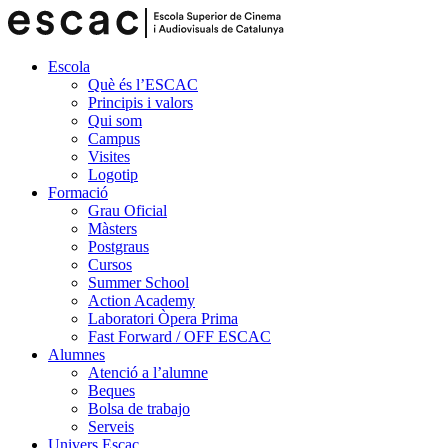
Escola
Què és l’ESCAC
Principis i valors
Qui som
Campus
Visites
Logotip
Formació
Grau Oficial
Màsters
Postgraus
Cursos
Summer School
Action Academy
Laboratori Òpera Prima
Fast Forward / OFF ESCAC
Alumnes
Atenció a l’alumne
Beques
Bolsa de trabajo
Serveis
Univers Escac