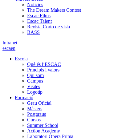
Noticies
The Dream Makers Contest
Escac Films
Escac Talent
Revista Corto de vista
BASS
Intranet
es
ca
en
Escola
Què és l’ESCAC
Principis i valors
Qui som
Campus
Visites
Logotip
Formació
Grau Oficial
Màsters
Postgraus
Cursos
Summer School
Action Academy
Laboratori Òpera Prima