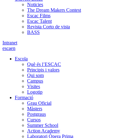
Noticies
The Dream Makers Contest
Escac Films
Escac Talent
Revista Corto de vista
BASS
Intranet
es
ca
en
Escola
Què és l’ESCAC
Principis i valors
Qui som
Campus
Visites
Logotip
Formació
Grau Oficial
Màsters
Postgraus
Cursos
Summer School
Action Academy
Laboratori Òpera Prima