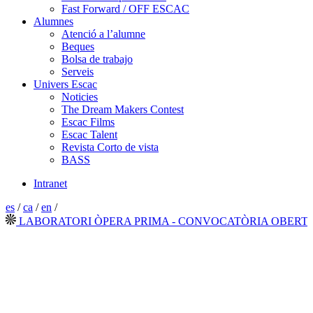
Fast Forward / OFF ESCAC
Alumnes
Atenció a l’alumne
Beques
Bolsa de trabajo
Serveis
Univers Escac
Noticies
The Dream Makers Contest
Escac Films
Escac Talent
Revista Corto de vista
BASS
Intranet
es
/
ca
/
en
/
LABORATORI ÒPERA PRIMA - CONVOCATÒRIA OBERTA 2