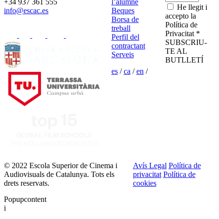
+34 937 361 555
l’alumne
He llegit i
info@escac.es
Beques
accepto la
Borsa de
Política de
treball
Privacitat *
Perfil del
SUBSCRIU-
contractant
TE AL
Serveis
BUTLLETÍ
es
/
ca
/
en
/
© 2022 Escola Superior de Cinema i
Avís Legal
Política de
Audiovisuals de Catalunya. Tots els
privacitat
Política de
drets reservats.
cookies
Popupcontent
i