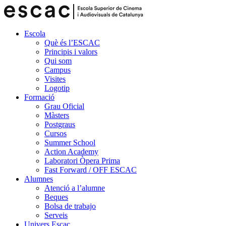
Escola
Què és l’ESCAC
Principis i valors
Qui som
Campus
Visites
Logotip
Formació
Grau Oficial
Màsters
Postgraus
Cursos
Summer School
Action Academy
Laboratori Òpera Prima
Fast Forward / OFF ESCAC
Alumnes
Atenció a l’alumne
Beques
Bolsa de trabajo
Serveis
Univers Escac