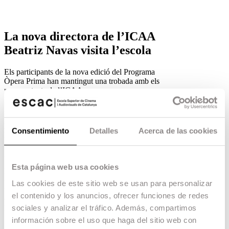
La nova directora de l’ICAA
Beatriz Navas visita l’escola
Els participants de la nova edició del Programa
Òpera Prima han mantingut una trobada amb els
representants de l’ICAA.
18.10.18 -
Escola
,
Escac Studio
,
La nova directora general de l’ICAA,
Beatriz
Navas
, i el subdirector general de Promoció i
Consentimiento
Detalles
Acerca de las cookies
Relacions Internacionals,
Jacobo Martín
, han
visitat ESCAC per conèixer com és el dia a dia a
l’escola i el nostre model educatiu.
Esta página web usa cookies
Els participants de la nova edició del
Programa
Òpera Prima
han mantingut una trobada amb els
Las cookies de este sitio web se usan para personalizar
representants de l’ICAA en què han pogut
el contenido y los anuncios, ofrecer funciones de redes
conèixer de primera mà les línies d’actuació de
sociales y analizar el tráfico. Además, compartimos
l’ICAA i com aplicar-les a seus projectes.
información sobre el uso que haga del sitio web con