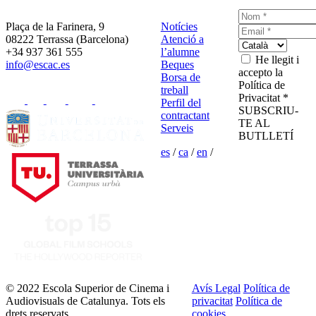
Plaça de la Farinera, 9
Notícies
08222 Terrassa (Barcelona)
Atenció a
+34 937 361 555
l’alumne
He llegit i
info@escac.es
Beques
accepto la
Borsa de
Política de
treball
Privacitat *
Perfil del
SUBSCRIU-
contractant
TE AL
Serveis
BUTLLETÍ
es
/
ca
/
en
/
© 2022 Escola Superior de Cinema i
Avís Legal
Política de
Audiovisuals de Catalunya. Tots els
privacitat
Política de
drets reservats.
cookies