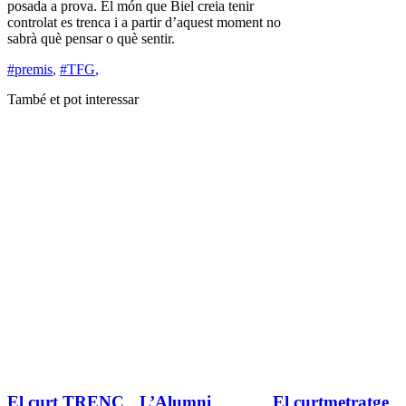
posada a prova. El món que Biel creia tenir
controlat es trenca i a partir d’aquest moment no
sabrà què pensar o què sentir.
#premis
,
#TFG
,
També et pot interessar
El curt TRENC
L’Alumni
El curtmetratge