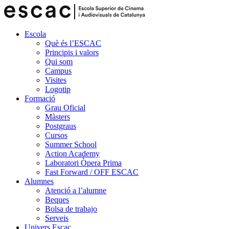
Escola
Què és l’ESCAC
Principis i valors
Qui som
Campus
Visites
Logotip
Formació
Grau Oficial
Màsters
Postgraus
Cursos
Summer School
Action Academy
Laboratori Òpera Prima
Fast Forward / OFF ESCAC
Alumnes
Atenció a l’alumne
Beques
Bolsa de trabajo
Serveis
Univers Escac