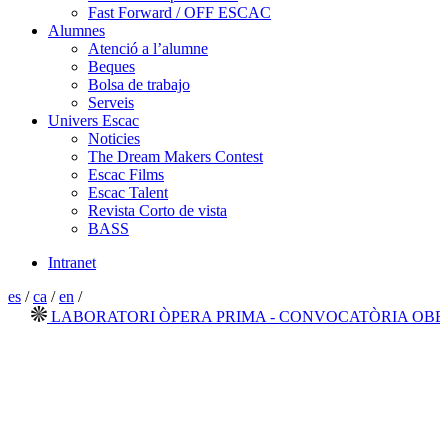
Fast Forward / OFF ESCAC
Alumnes
Atenció a l’alumne
Beques
Bolsa de trabajo
Serveis
Univers Escac
Noticies
The Dream Makers Contest
Escac Films
Escac Talent
Revista Corto de vista
BASS
Intranet
es
/
ca
/
en
/
LABORATORI ÒPERA PRIMA - CONVOCATÒRIA OBERTA