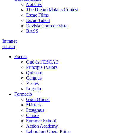
Noticies
The Dream Makers Contest
Escac Films
Escac Talent
Revista Corto de vista
BASS
Intranet
es
ca
en
Escola
Què és l’ESCAC
Principis i valors
Qui som
Campus
Visites
Logotip
Formació
Grau Oficial
Màsters
Postgraus
Cursos
Summer School
Action Academy
Laboratori Òpera Prima