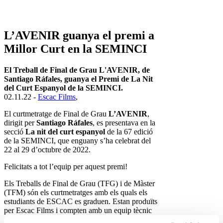
L’AVENIR guanya el premi a
Millor Curt en la SEMINCI
El Treball de Final de Grau L'AVENIR, de
Santiago Ráfales, guanya el Premi de La Nit
del Curt Espanyol de la SEMINCI.
02.11.22 -
Escac Films
,
El curtmetratge de Final de Grau
L’AVENIR
,
dirigit per
Santiago Ráfales
, es presentava en la
secció
La nit del curt espanyol
de la 67 edició
de la SEMINCI, que enguany s’ha celebrat del
22 al 29 d’octubre de 2022.
Felicitats a tot l’equip per aquest premi!
Els Treballs de Final de Grau (TFG) i de Màster
(TFM) són els curtmetratges amb els quals els
estudiants de ESCAC es graduen. Estan produïts
per Escac Films i compten amb un equip tècnic
format íntegrament en ESCAC.