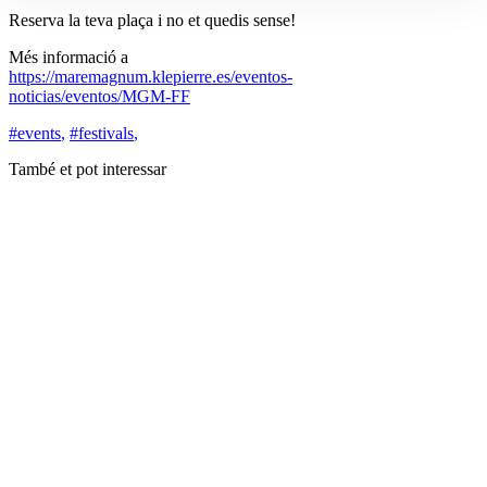
Reserva la teva plaça i no et quedis sense!
Més informació a
https://maremagnum.klepierre.es/eventos-
noticias/eventos/MGM-FF
#events
,
#festivals
,
També et pot interessar