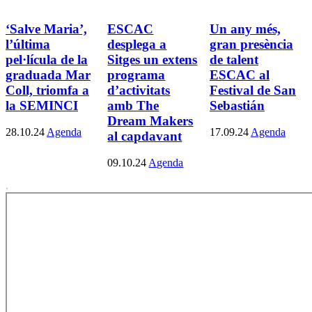
‘Salve Maria’,
ESCAC
Un any més,
l’última
desplega a
gran presència
pel·lícula de la
Sitges un extens
de talent
graduada Mar
programa
ESCAC al
Coll, triomfa a
d’activitats
Festival de San
la SEMINCI
amb The
Sebastián
Dream Makers
28.10.24
Agenda
17.09.24
Agenda
al capdavant
09.10.24
Agenda