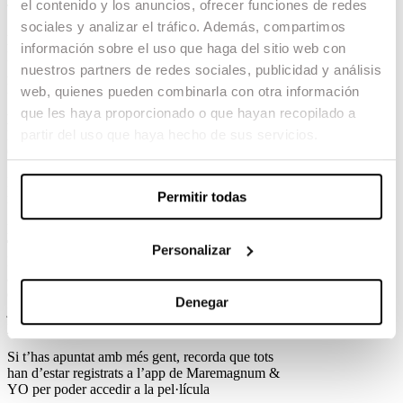
el contenido y los anuncios, ofrecer funciones de redes
THAHRIB, de Gerard Vidal.
sociales y analizar el tráfico. Además, compartimos
Divendres 1
información sobre el uso que haga del sitio web con
MALNAZIDOS, de Javier Ruiz Caldera i
nuestros partners de redes sociales, publicidad y análisis
Alberto de Toro
ENTRETERRESTRES, de Lucas Parra
web, quienes pueden combinarla con otra información
que les haya proporcionado o que hayan recopilado a
Dissabte 2
partir del uso que haya hecho de sus servicios.
MAMÁ O PAPÁ, de Daniel de la Orden
CLUB SILENCIO de Irene Albanell
Recordeu, totes les projeccions són gratis per a
Permitir todas
membres de MAREMAGNUM & YO!
INSTRUCCIONS PER RECOLLIR LA
TEVA ENTRADA
Personalizar
Per poder accedir al cinema hauràs d’acreditar-te
al Punt d’Atenció al Client del centre, disponible
des de les 12:00h fins a les 20:30h, i que es troba
Denegar
just davant de Kiko Milano. Allà et donaran una
polsera amb què podràs accedir a la pel·lícula.
Si t’has apuntat amb més gent, recorda que tots
han d’estar registrats a l’app de Maremagnum &
YO per poder accedir a la pel·lícula