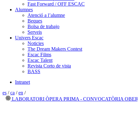
Fast Forward / OFF ESCAC
Alumnes
Atenció a l’alumne
Beques
Bolsa de trabajo
Serveis
Univers Escac
Noticies
The Dream Makers Contest
Escac Films
Escac Talent
Revista Corto de vista
BASS
Intranet
es
/
ca
/
en
/
LABORATORI ÒPERA PRIMA - CONVOCATÒRIA OBERTA 