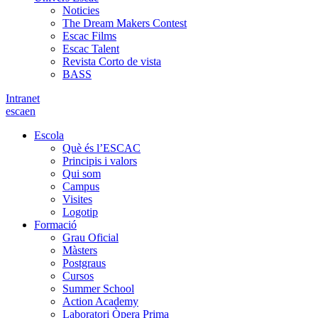
Noticies
The Dream Makers Contest
Escac Films
Escac Talent
Revista Corto de vista
BASS
Intranet
es
ca
en
Escola
Què és l’ESCAC
Principis i valors
Qui som
Campus
Visites
Logotip
Formació
Grau Oficial
Màsters
Postgraus
Cursos
Summer School
Action Academy
Laboratori Òpera Prima