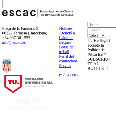
Plaça de la Farinera, 9
Notícies
08222 Terrassa (Barcelona)
Atenció a
+34 937 361 555
l’alumne
He llegit i
info@escac.es
Beques
accepto la
Borsa de
Política de
treball
Privacitat *
Perfil del
SUBSCRIU-
contractant
TE AL
Serveis
BUTLLETÍ
es
/
ca
/
en
/