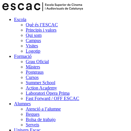
Escola
Què és l’ESCAC
Principis i valors
Qui som
Campus
Visites
Logotip
Formació
Grau Oficial
Màsters
Postgraus
Cursos
Summer School
Action Academy
Laboratori Òpera Prima
Fast Forward / OFF ESCAC
Alumnes
Atenció a l’alumne
Beques
Bolsa de trabajo
Serveis
Univers Escac