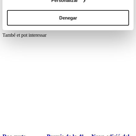
Personalizar
Festival, 2020.
Més informació a:
www.cinebase.escac.es
Denegar
#festivals
,
També et pot interessar