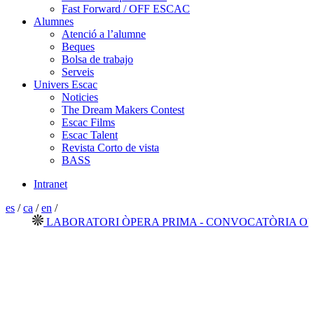
Fast Forward / OFF ESCAC
Alumnes
Atenció a l’alumne
Beques
Bolsa de trabajo
Serveis
Univers Escac
Noticies
The Dream Makers Contest
Escac Films
Escac Talent
Revista Corto de vista
BASS
Intranet
es
/
ca
/
en
/
LABORATORI ÒPERA PRIMA - CONVOCATÒRIA OBER