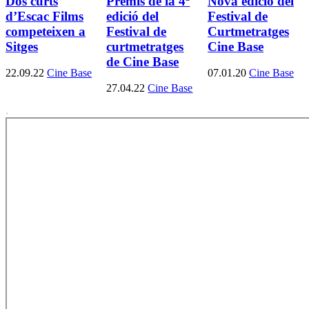
Dos curts
Premis de la 4ª
Nova edició del
d’Escac Films
edició del
Festival de
competeixen a
Festival de
Curtmetratges
Sitges
curtmetratges
Cine Base
de Cine Base
22.09.22
Cine Base
07.01.20
Cine Base
27.04.22
Cine Base