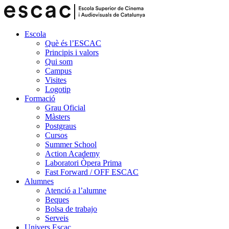
Escola
Què és l’ESCAC
Principis i valors
Qui som
Campus
Visites
Logotip
Formació
Grau Oficial
Màsters
Postgraus
Cursos
Summer School
Action Academy
Laboratori Òpera Prima
Fast Forward / OFF ESCAC
Alumnes
Atenció a l’alumne
Beques
Bolsa de trabajo
Serveis
Univers Escac