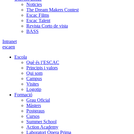
Noticies
The Dream Makers Contest
Escac Films
Escac Talent
Revista Corto de vista
BASS
Intranet
es
ca
en
Escola
Què és l’ESCAC
Principis i valors
Qui som
Campus
Visites
Logotip
Formació
Grau Oficial
Màsters
Postgraus
Cursos
Summer School
Action Academy
Laboratori Òpera Prima