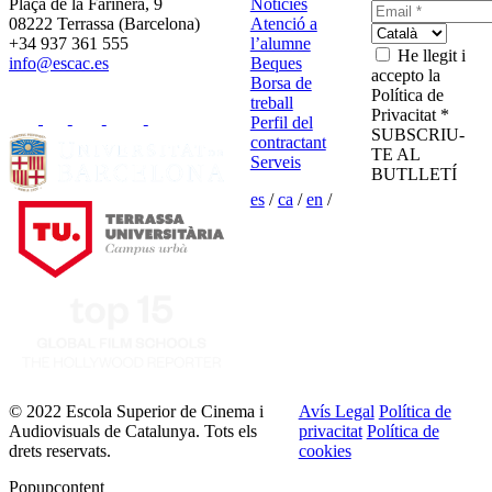
Plaça de la Farinera, 9
Notícies
08222 Terrassa (Barcelona)
Atenció a
+34 937 361 555
l’alumne
He llegit i
info@escac.es
Beques
accepto la
Borsa de
Política de
treball
Privacitat *
Perfil del
SUBSCRIU-
contractant
TE AL
Serveis
BUTLLETÍ
es
/
ca
/
en
/
© 2022 Escola Superior de Cinema i
Avís Legal
Política de
Audiovisuals de Catalunya. Tots els
privacitat
Política de
drets reservats.
cookies
Popupcontent