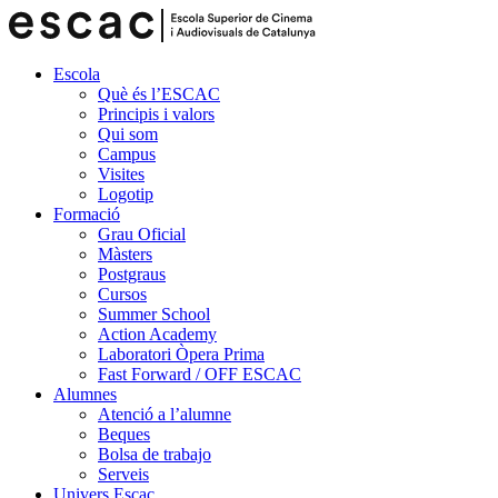
Escola
Què és l’ESCAC
Principis i valors
Qui som
Campus
Visites
Logotip
Formació
Grau Oficial
Màsters
Postgraus
Cursos
Summer School
Action Academy
Laboratori Òpera Prima
Fast Forward / OFF ESCAC
Alumnes
Atenció a l’alumne
Beques
Bolsa de trabajo
Serveis
Univers Escac