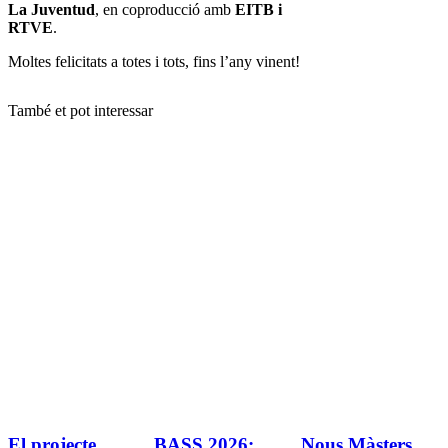
La Juventud
, en coproducció amb
EITB i
RTVE
.
Moltes felicitats a totes i tots, fins l’any vinent!
També et pot interessar
El projecte
BASS 2026:
Nous Màsters