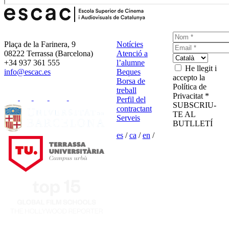
Plaça de la Farinera, 9
Notícies
08222 Terrassa (Barcelona)
Atenció a
+34 937 361 555
l’alumne
He llegit i
info@escac.es
Beques
accepto la
Borsa de
Política de
treball
Privacitat *
Perfil del
SUBSCRIU-
contractant
TE AL
Serveis
BUTLLETÍ
es
/
ca
/
en
/