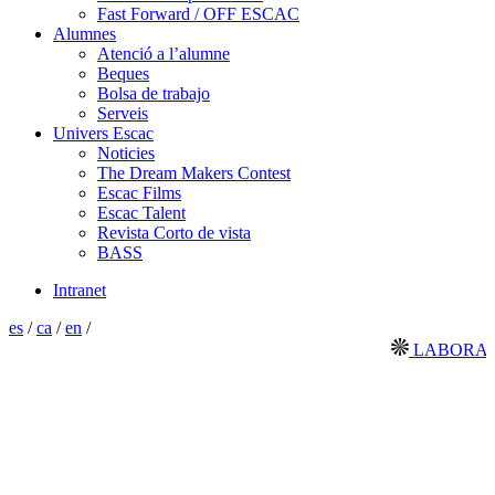
Fast Forward / OFF ESCAC
Alumnes
Atenció a l’alumne
Beques
Bolsa de trabajo
Serveis
Univers Escac
Noticies
The Dream Makers Contest
Escac Films
Escac Talent
Revista Corto de vista
BASS
Intranet
es
/
ca
/
en
/
LABORATORI