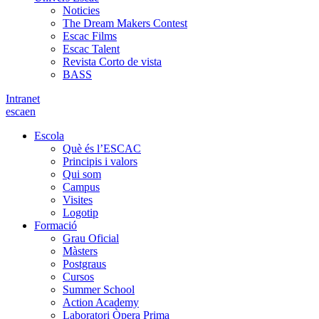
Noticies
The Dream Makers Contest
Escac Films
Escac Talent
Revista Corto de vista
BASS
Intranet
es
ca
en
Escola
Què és l’ESCAC
Principis i valors
Qui som
Campus
Visites
Logotip
Formació
Grau Oficial
Màsters
Postgraus
Cursos
Summer School
Action Academy
Laboratori Òpera Prima