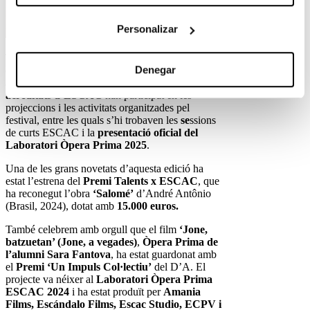
Personalizar
Tanquem l’edició
2025 del D’A
: dies plens
Denegar
d’emocions, celebrant el cinema i amb una gran
acollida del públic. Prop de
300
acreditats
d’ESCAC
han participat en les
projeccions i les activitats organitzades pel
festival, entre les quals s’hi trobaven les
s
e
ssions
de curts ESCAC i la
presentació oficial del
Laboratori Òpera Prima 2025
.
Una de les grans novetats d’aquesta edició ha
estat l’estrena del
Premi Talents x ESCAC
, que
ha reconegut l’obra
‘Salomé’
d’André Antônio
(Brasil, 2024), dotat amb
15.000 euros.
També celebrem amb orgull que el film
‘Jone,
batzuetan’ (Jone, a vegades)
,
Òpera Prima de
l’alumni Sara Fantova
, ha estat guardonat amb
el
Premi ‘Un Impuls Col·lectiu’
del D’A. El
projecte va néixer al
Laboratori Òpera Prima
ESCAC 2024
i ha estat produït per
Amania
Films, Escándalo Films, Escac Studio, ECPV i