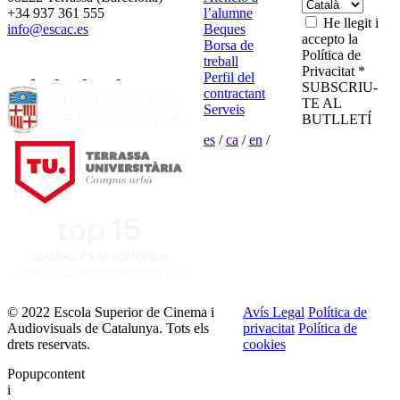
+34 937 361 555
l’alumne
He llegit i
info@escac.es
Beques
accepto la
Borsa de
Política de
treball
Privacitat *
Perfil del
SUBSCRIU-
contractant
TE AL
Serveis
BUTLLETÍ
es
/
ca
/
en
/
© 2022 Escola Superior de Cinema i
Avís Legal
Política de
Audiovisuals de Catalunya. Tots els
privacitat
Política de
drets reservats.
cookies
Popupcontent
i