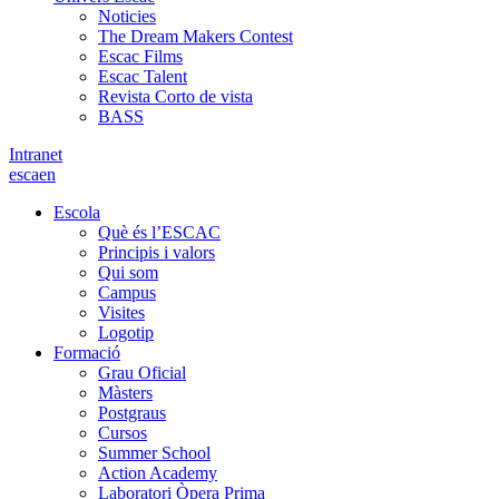
Noticies
The Dream Makers Contest
Escac Films
Escac Talent
Revista Corto de vista
BASS
Intranet
es
ca
en
Escola
Què és l’ESCAC
Principis i valors
Qui som
Campus
Visites
Logotip
Formació
Grau Oficial
Màsters
Postgraus
Cursos
Summer School
Action Academy
Laboratori Òpera Prima