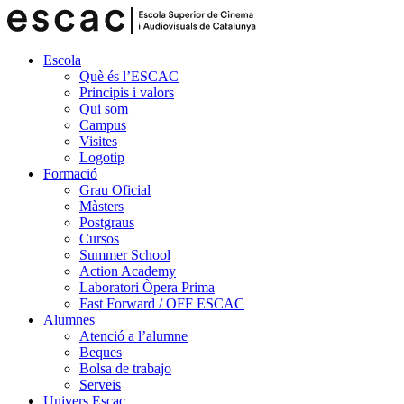
Escola
Què és l’ESCAC
Principis i valors
Qui som
Campus
Visites
Logotip
Formació
Grau Oficial
Màsters
Postgraus
Cursos
Summer School
Action Academy
Laboratori Òpera Prima
Fast Forward / OFF ESCAC
Alumnes
Atenció a l’alumne
Beques
Bolsa de trabajo
Serveis
Univers Escac