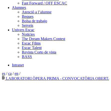
Fast Forward / OFF ESCAC
Alumnes
Atenció a l’alumne
Beques
Bolsa de trabajo
Serveis
Univers Escac
Noticies
The Dream Makers Contest
Escac Films
Escac Talent
Revista Corto de vista
BASS
Intranet
es
/
ca
/
en
/
ABORATORI ÒPERA PRIMA - CONVOCATÒRIA OBERTA 202