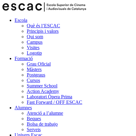
Escola
Què és l’ESCAC
Principis i valors
Qui som
Campus
Visites
Logotip
Formació
Grau Oficial
Màsters
Postgraus
Cursos
Summer School
Action Academy
Laboratori Òpera Prima
Fast Forward / OFF ESCAC
Alumnes
Atenció a l’alumne
Beques
Bolsa de trabajo
Serveis
Univers Escac