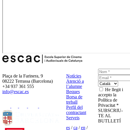
Plaça de la Farinera, 9
Notícies
08222 Terrassa (Barcelona)
Atenció a
+34 937 361 555
l’alumne
He llegit i
info@escac.es
Beques
accepto la
Borsa de
Política de
treball
Privacitat *
Perfil del
SUBSCRIU-
contractant
TE AL
Serveis
BUTLLETÍ
es
/
ca
/
en
/