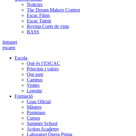
Noticies
The Dream Makers Contest
Escac Films
Escac Talent
Revista Corto de vista
BASS
Intranet
es
ca
en
Escola
Què és l’ESCAC
Principis i valors
Qui som
Campus
Visites
Logotip
Formació
Grau Oficial
Màsters
Postgraus
Cursos
Summer School
Action Academy
Laboratori Òpera Prima