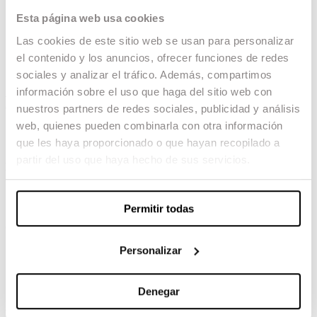
dirigida per Alauda Ruiz de Azúa, amb
muntatge d’Andrés Gil (ESCAC) (serie)
Esta página web usa cookies
‘El llanto’
, Disseny de Producció del
Las cookies de este sitio web se usan para personalizar
graduat José Tirado
‘Tardes de soledad’
, Muntatge d’Ariadna
el contenido y los anuncios, ofrecer funciones de redes
Ribas (ESCAC) i Albert Serra
sociales y analizar el tráfico. Además, compartimos
información sobre el uso que haga del sitio web con
A més, el Premi Donostia d’enguany serà per
a Pedro Almodóvar
nuestros partners de redes sociales, publicidad y análisis
web, quienes pueden combinarla con otra información
‘La habitación de al lado’
, amb fotografia
que les haya proporcionado o que hayan recopilado a
del graduat Eduard Grau
partir del uso que haya hecho de sus servicios.
New Directors
‘Los últimos románticos’
, del graduat
David Pérez Sañudo
Permitir todas
Curtmetratges
Personalizar
‘Loterías Antón’
, del graduat Mikel
González Beorlegui
‘Lola, Lolita, Lolaza’
, de la graduada
Mabel Lozano
Denegar
Made in Spain