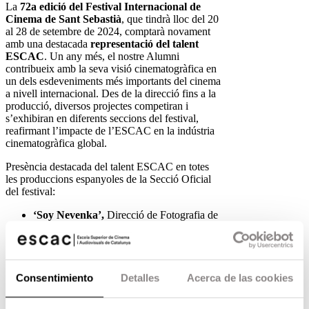
La
72a edició del Festival Internacional de
Cinema de Sant Sebastià
, que tindrà lloc del 20
al 28 de setembre de 2024, comptarà novament
amb una destacada
representació del talent
ESCAC
. Un any més, el nostre Alumni
contribueix amb la seva visió cinematogràfica en
un dels esdeveniments més importants del cinema
a nivell internacional. Des de la direcció fins a la
producció, diversos projectes competiran i
s’exhibiran en diferents seccions del festival,
reafirmant l’impacte de l’ESCAC en la indústria
cinematogràfica global.
Presència destacada del talent ESCAC en totes
les produccions espanyoles de la Secció Oficial
del festival:
‘Soy Nevenka’,
Direcció de Fotografia de
la graduada Gris Jordana
‘Yo, adicto’,
dirigida per la graduada Elena
Trapé (serie)
‘Los destellos’
, muntatge de la graduada
Sofía Escudé
Consentimiento
Detalles
Acerca de las cookies
‘Querer’,
creada i guionitzada per Julia de
Paz (ESCAC), Eduard Sola (ESCAC) ,