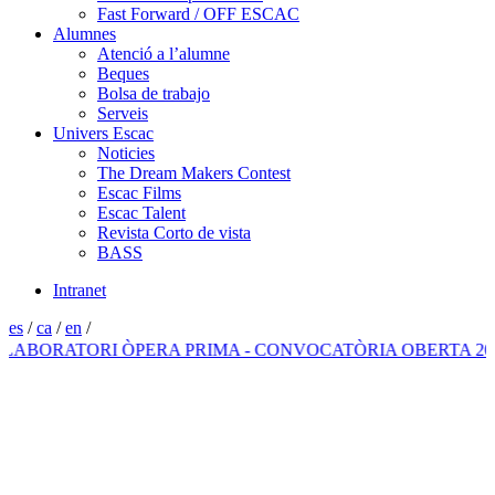
Fast Forward / OFF ESCAC
Alumnes
Atenció a l’alumne
Beques
Bolsa de trabajo
Serveis
Univers Escac
Noticies
The Dream Makers Contest
Escac Films
Escac Talent
Revista Corto de vista
BASS
Intranet
es
/
ca
/
en
/
RATORI ÒPERA PRIMA - CONVOCATÒRIA OBERTA 2026