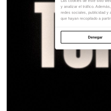
Las cookies de este sitio we
y analizar el tráfico. Ademá
redes sociales, publicidad y
que hayan recopilado a parti
Denegar