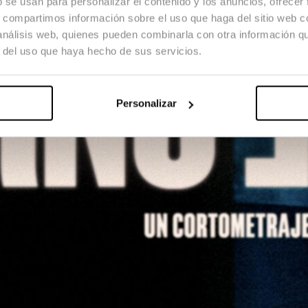
b se usan para personalizar el contenido y los anuncios, ofrecer
s, compartimos información sobre el uso que haga del sitio web 
 análisis web, quienes pueden combinarla con otra información q
r del uso que haya hecho de sus servicios.
Personalizar