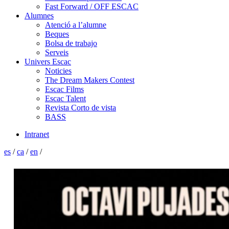
Fast Forward / OFF ESCAC
Alumnes
Atenció a l’alumne
Beques
Bolsa de trabajo
Serveis
Univers Escac
Noticies
The Dream Makers Contest
Escac Films
Escac Talent
Revista Corto de vista
BASS
Intranet
es
/
ca
/
en
/