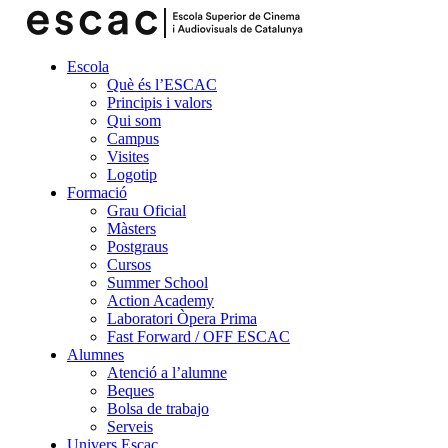
Escola
Què és l’ESCAC
Principis i valors
Qui som
Campus
Visites
Logotip
Formació
Grau Oficial
Màsters
Postgraus
Cursos
Summer School
Action Academy
Laboratori Òpera Prima
Fast Forward / OFF ESCAC
Alumnes
Atenció a l’alumne
Beques
Bolsa de trabajo
Serveis
Univers Escac