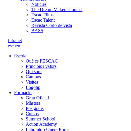
Noticies
The Dream Makers Contest
Escac Films
Escac Talent
Revista Corto de vista
BASS
Intranet
es
ca
en
Escola
Què és l’ESCAC
Principis i valors
Qui som
Campus
Visites
Logotip
Formació
Grau Oficial
Màsters
Postgraus
Cursos
Summer School
Action Academy
Laboratori Òpera Prima