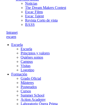
Noticias
The Dream Makers Contest
Escac Films
Escac Talent
Revista Corto de vista
BASS
Intranet
es
ca
en
Escuela
Escuela
Principios y valores
Quiénes somos
Campus
Visitas
Logotipo
Formación
Grado Oficial
Másteres
Postgrados
Cursos
Summer School
Action Academy
Laboratorio Ópera Prima