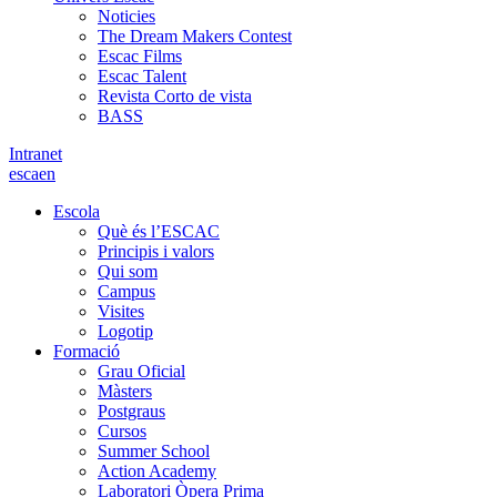
Noticies
The Dream Makers Contest
Escac Films
Escac Talent
Revista Corto de vista
BASS
Intranet
es
ca
en
Escola
Què és l’ESCAC
Principis i valors
Qui som
Campus
Visites
Logotip
Formació
Grau Oficial
Màsters
Postgraus
Cursos
Summer School
Action Academy
Laboratori Òpera Prima