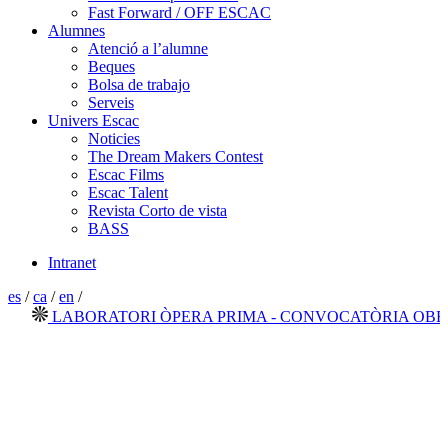
Fast Forward / OFF ESCAC
Alumnes
Atenció a l’alumne
Beques
Bolsa de trabajo
Serveis
Univers Escac
Noticies
The Dream Makers Contest
Escac Films
Escac Talent
Revista Corto de vista
BASS
Intranet
es
/
ca
/
en
/
LABORATORI ÒPERA PRIMA - CONVOCATÒRIA OBERT