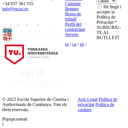
+34 937 361 555
l’alumne
He llegit i
info@escac.es
Beques
accepto la
Borsa de
Política de
treball
Privacitat *
Perfil del
SUBSCRIU-
contractant
TE AL
Serveis
BUTLLETÍ
es
/
ca
/
en
/
© 2022 Escola Superior de Cinema i
Avís Legal
Política de
Audiovisuals de Catalunya. Tots els
privacitat
Política de
drets reservats.
cookies
Popupcontent
i