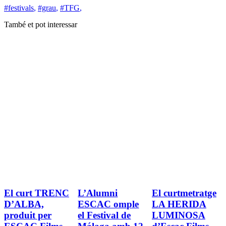
#festivals
,
#grau
,
#TFG
,
També et pot interessar
El curt TRENC
L’Alumni
El curtmetratge
D’ALBA,
ESCAC omple
LA HERIDA
produit per
el Festival de
LUMINOSA