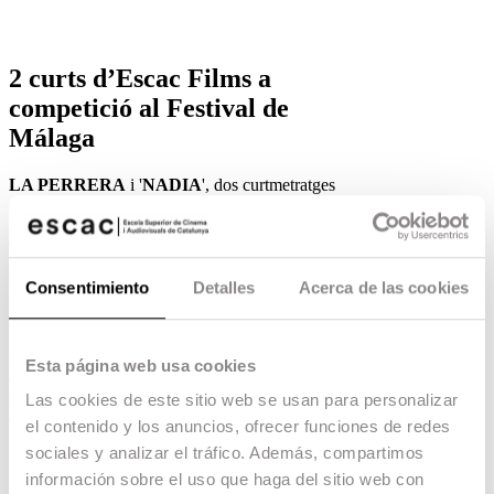
2 curts d’Escac Films a
competició al Festival de
Málaga
LA PERRERA
i '
NADIA
', dos curtmetratges
de
Final de Grau
, a competició oficial en el
Festival de Màlaga.
02.03.22 -
Escac Films
,
Avui s’ha donat a conèixer la programació de la
Consentimiento
Detalles
Acerca de las cookies
25 edició del
Festival de Màlaga
, que enguany
tindrà lloc del 18 al 27 de març.
Estem molt contents d’anunciar que
dos
Esta página web usa cookies
curtmetratges de Final de Grau
produïts per
Escac Fillms
han estat seleccionats per participar
Las cookies de este sitio web se usan para personalizar
en la
Secció Oficial de Curtmetratges
:
el contenido y los anuncios, ofrecer funciones de redes
sociales y analizar el tráfico. Además, compartimos
La perrera, dirigit per Emilio López
Azuaga.
información sobre el uso que haga del sitio web con