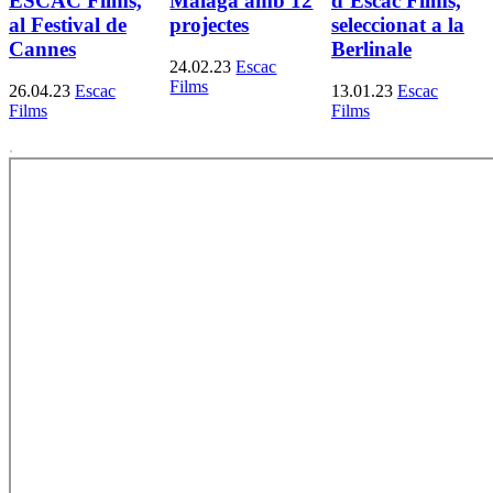
ESCAC Films,
Málaga amb 12
d’Escac Films,
al Festival de
projectes
seleccionat a la
Cannes
Berlinale
24.02.23
Escac
Films
26.04.23
Escac
13.01.23
Escac
Films
Films