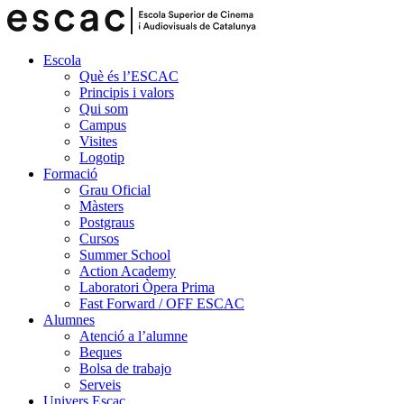
Escola
Què és l’ESCAC
Principis i valors
Qui som
Campus
Visites
Logotip
Formació
Grau Oficial
Màsters
Postgraus
Cursos
Summer School
Action Academy
Laboratori Òpera Prima
Fast Forward / OFF ESCAC
Alumnes
Atenció a l’alumne
Beques
Bolsa de trabajo
Serveis
Univers Escac