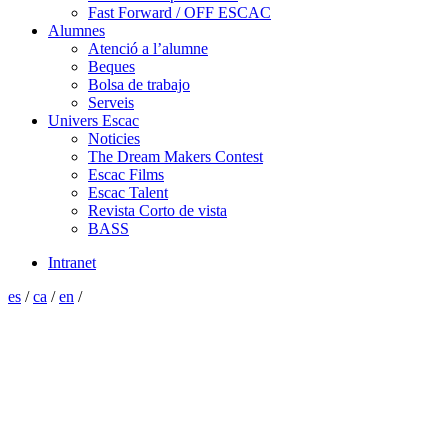
Fast Forward / OFF ESCAC
Alumnes
Atenció a l’alumne
Beques
Bolsa de trabajo
Serveis
Univers Escac
Noticies
The Dream Makers Contest
Escac Films
Escac Talent
Revista Corto de vista
BASS
Intranet
es
/
ca
/
en
/