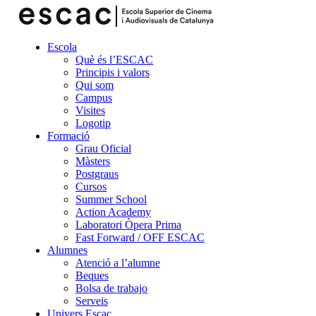
Escola
Què és l’ESCAC
Principis i valors
Qui som
Campus
Visites
Logotip
Formació
Grau Oficial
Màsters
Postgraus
Cursos
Summer School
Action Academy
Laboratori Òpera Prima
Fast Forward / OFF ESCAC
Alumnes
Atenció a l’alumne
Beques
Bolsa de trabajo
Serveis
Univers Escac