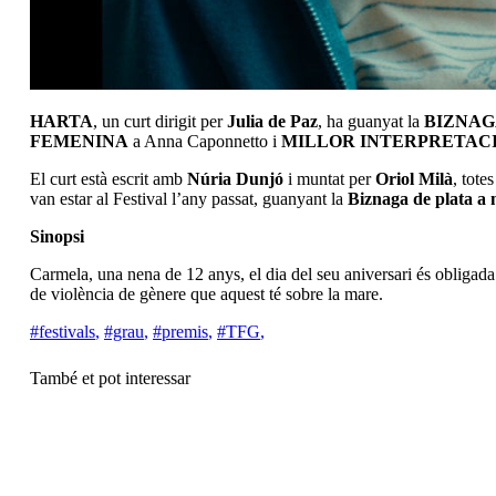
HARTA
, un curt dirigit per
Julia de Paz
, ha guanyat la
BIZNAG
FEMENINA
a Anna Caponnetto i
MILLOR INTERPRETAC
El curt està escrit amb
Núria Dunjó
i muntat per
Oriol Milà
, tote
van estar al Festival l’any passat, guanyant la
Biznaga de plata a m
Sinopsi
Carmela, una nena de 12 anys, el dia del seu aniversari és obligada 
de violència de gènere que aquest té sobre la mare.
#festivals
,
#grau
,
#premis
,
#TFG
,
També et pot interessar