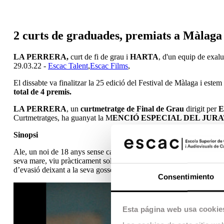
2 curts de graduades, premiats a Màlaga
LA PERRERA,
curt de fi de grau i
HARTA
, d'un equip de exal
29.03.22 -
Escac Talent
,
Escac Films
,
El dissabte va finalitzar la 25 edició del Festival de Màlaga i este
total de 4 premis.
LA PERRERA
, un
curtmetratge de Final de Grau
dirigit per
E
Curtmetratges, ha guanyat la M
ENCIÓ ESPECIAL DEL JUR
Sinopsi
Ale, un noi de 18 anys sense cap ambició de futur, passa els dies pe
seva mare, viu pràcticament sol. L’únic reforç positiu de la seva vid
d’evasió deixant a la seva gosseta sola a casa.
Consentimiento
Esta página web usa cookie