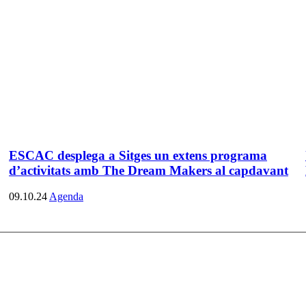
ESCAC desplega a Sitges un extens programa
d’activitats amb The Dream Makers al capdavant
09.10.24
Agenda