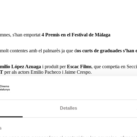
umnes, s'han emportat
4 Premis en el Festival de Màlaga
m molt contentes amb el palmarès ja que d
os curts de graduades s’han
milio López Azuaga
i produït per
Escac Films
, que competia en Secci
AT
per als actors Emilio Pacheco i Jaime Crespo.
rdut entre alcohol, delinqüència i drogues. A causa de la turbulenta rel
a és la seva Bull Terrier, Sasha. Una nit, Ale es disposa a sortir a una 
Detalles
s