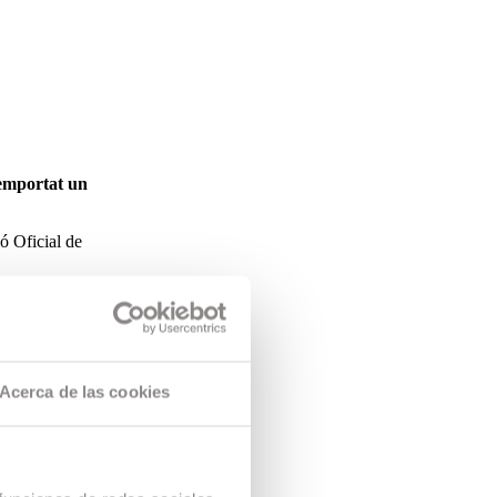
 emportat un
ó Oficial de
ació amb la
jornada més
Acerca de las cookies