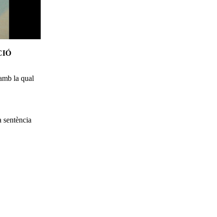
CIÓ
 amb la qual
a sentència