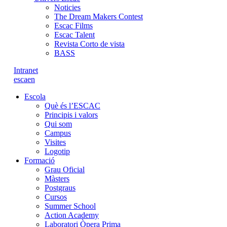
Noticies
The Dream Makers Contest
Escac Films
Escac Talent
Revista Corto de vista
BASS
Intranet
es
ca
en
Escola
Què és l’ESCAC
Principis i valors
Qui som
Campus
Visites
Logotip
Formació
Grau Oficial
Màsters
Postgraus
Cursos
Summer School
Action Academy
Laboratori Òpera Prima