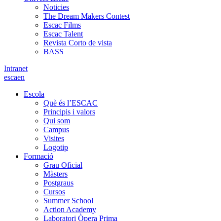
Noticies
The Dream Makers Contest
Escac Films
Escac Talent
Revista Corto de vista
BASS
Intranet
es
ca
en
Escola
Què és l’ESCAC
Principis i valors
Qui som
Campus
Visites
Logotip
Formació
Grau Oficial
Màsters
Postgraus
Cursos
Summer School
Action Academy
Laboratori Òpera Prima