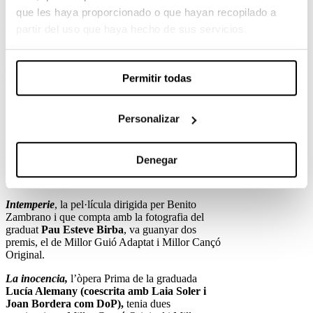
que les haya proporcionado o que hayan recopilado a
Suc de Síndria,
d’Irene Moray, es va emportar el
partir del uso que haya hecho de sus servicios.
Goya a Millor Curt de Ficció. El curt està muntat
per la graduada
Ana Pfaff.
Lo que arde,
d’Oliver Laxe, es va emportar el
Permitir todas
Goya a la Millor Fotografia per al que va ser
professor de l’escola
Mauro Herce
i el premi a la
Millor Actriu Revelació.
Personalizar
Quién a hierro mata
, dirigida per Paco Plaza, va
aconseguir el Goya a Millor Actor Revelació per
a Enric Auquer . La pel·lícula compta amb els
Denegar
graduats
David Gallart en muntatge i Oriol
Maymó en producció.
Intemperie
, la pel·lícula dirigida per Benito
Zambrano i que compta amb la fotografia del
graduat
Pau Esteve Birba
, va guanyar dos
premis, el de Millor Guió Adaptat i Millor Cançó
Original.
La inocencia,
l’òpera Prima de la graduada
Lucía Alemany (coescrita amb Laia Soler i
Joan Bordera com DoP),
tenia dues