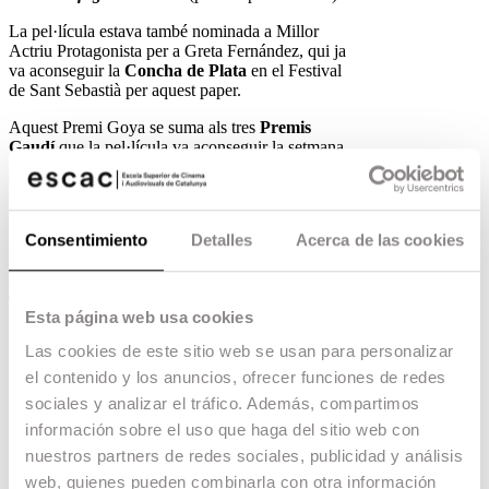
La pel·lícula estava també nominada a Millor
Actriu Protagonista per a Greta Fernández, qui ja
va aconseguir la
Concha de Plata
en el Festival
de Sant Sebastià per aquest paper.
Aquest Premi Goya se suma als tres
Premis
Gaudí
que la pel·lícula va aconseguir la setmana
passada;
Millor Guió, Millor Direcció i Millor
Pel·lícula en llengua no catalana.
El de Belén Funes és el quart
Premi Goya a la
Consentimiento
Detalles
Acerca de las cookies
Millor Direcció Novell
per a un graduat a
l’escola després dels aconseguits per
J.A Bayona
el 2008 per
El orfanato
, Mar Coll
el 2010 per
Tres dies amb la família
i
Kike Maíllo
el 2012
Esta página web usa cookies
per
Eva.
Las cookies de este sitio web se usan para personalizar
Els graduats i graduades en ESCAC han
el contenido y los anuncios, ofrecer funciones de redes
aconseguit fins avui més de 40 nominacions i 22
Premis Goya.
sociales y analizar el tráfico. Además, compartimos
información sobre el uso que haga del sitio web con
nuestros partners de redes sociales, publicidad y análisis
El talent ESCAC present en els Goya
web, quienes pueden combinarla con otra información