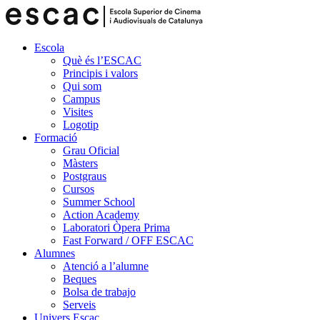
Escola
Què és l’ESCAC
Principis i valors
Qui som
Campus
Visites
Logotip
Formació
Grau Oficial
Màsters
Postgraus
Cursos
Summer School
Action Academy
Laboratori Òpera Prima
Fast Forward / OFF ESCAC
Alumnes
Atenció a l’alumne
Beques
Bolsa de trabajo
Serveis
Univers Escac