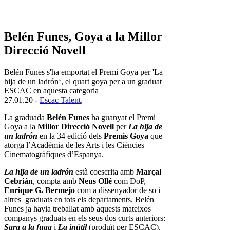
Belén Funes, Goya a la Millor
Direcció Novell
Belén Funes s'ha emportat el Premi Goya per 'La
hija de un ladrón‘, el quart goya per a un graduat
ESCAC en aquesta categoria
27.01.20 -
Escac Talent
,
La graduada
Belén Funes
ha guanyat el Premi
Goya a la
Millor Direcció Novell
per
La hija de
un ladrón
en la 34 edició dels
Premis Goya
que
atorga l’Acadèmia de les Arts i les Ciències
Cinematogràfiques d’Espanya.
La hija de un ladrón
està coescrita amb
Marçal
Cebrián
, compta amb
Neus Ollé
com DoP,
Enrique G. Bermejo
com a dissenyador de so i
altres graduats en tots els departaments. Belén
Funes ja havia treballat amb aquests mateixos
companys graduats en els seus dos curts anteriors:
Sara a la fuga
i
La inútil
(produït per ESCAC).