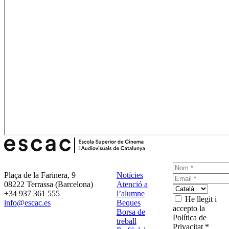
Plaça de la Farinera, 9
Notícies
08222 Terrassa (Barcelona)
Atenció a
+34 937 361 555
l’alumne
He llegit i
info@escac.es
Beques
accepto la
Borsa de
Política de
treball
Privacitat *