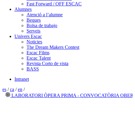
Fast Forward / OFF ESCAC
Alumnes
Atenció a l’alumne
Beques
Bolsa de trabajo
Serveis
Univers Escac
Noticies
The Dream Makers Contest
Escac Films
Escac Talent
Revista Corto de vista
BASS
Intranet
es
/
ca
/
en
/
LABORATORI ÒPERA PRIMA - CONVOCATÒRIA OBERTA 2