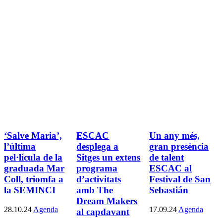
‘Salve Maria’,
ESCAC
Un any més,
l’última
desplega a
gran presència
pel·lícula de la
Sitges un extens
de talent
graduada Mar
programa
ESCAC al
Coll, triomfa a
d’activitats
Festival de San
la SEMINCI
amb The
Sebastián
Dream Makers
28.10.24
Agenda
17.09.24
Agenda
al capdavant