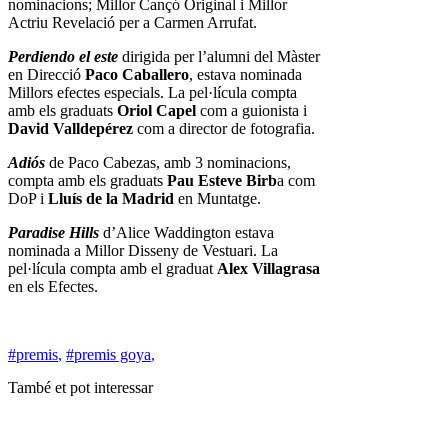
nominacions; Millor Cançó Original i Millor
Actriu Revelació per a Carmen Arrufat.
Perdiendo el este
dirigida per l’alumni del Màster
en Direcció
Paco Caballero
, estava nominada
Millors efectes especials. La pel·lícula compta
amb els graduats
Oriol Capel
com a guionista i
David Valldepérez
com a director de fotografia.
Adiós
de Paco Cabezas, amb 3 nominacions,
compta amb els graduats
Pau Esteve Birb
a com
DoP i
Lluís de la Madrid
en Muntatge.
Paradise Hills
d’Alice Waddington estava
nominada a Millor Disseny de Vestuari. La
pel·lícula compta amb el graduat
Alex Villagrasa
en els Efectes.
#premis
,
#premis goya
,
També et pot interessar