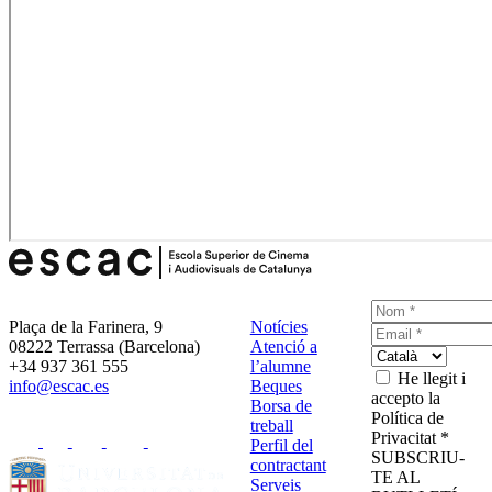
Plaça de la Farinera, 9
Notícies
08222 Terrassa (Barcelona)
Atenció a
+34 937 361 555
l’alumne
He llegit i
info@escac.es
Beques
accepto la
Borsa de
Política de
treball
Privacitat *
Perfil del
SUBSCRIU-
contractant
TE AL
Serveis