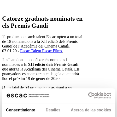
Catorze graduats nominats en
els Premis Gaudí
11 produccions amb talent Escac opten a un total
de 18 nominacions a la XII edició dels Premis
Gaudí de l’Acadèmia del Cinema Català.
03.01.20 -
Escac Talent
,
Escac Films
,
Ja s’han donat a conèixer els nominats i
nominades a la
XII edició dels Premis Gaudí
que atorga la Acadèmia del Cinema Català. Els
guanyadors es coneixeran en la gala que tindrà
lloc el pròxim 19 de gener de 2020.
D’un total de 53 produccions aspirant a ser
nominades en 21 categories, han obtingut
nominació
14 graduats repartits en un total
d’11 produccions amb talent Escac que sumen
18 nominacions en 11 categories diferents.
Consentimiento
Detalles
Acerca de las cookies
Les produccions amb talent Escac nominades