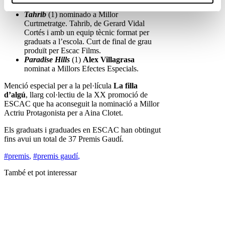
Jordana
nominada a Millor Fotografia.
Tahrib
(1) nominado a Millor
Curtmetratge. Tahrib, de Gerard Vidal
Cortés i amb un equip tècnic format per
graduats a l’escola. Curt de final de grau
produït per Escac Films.
Paradise Hills
(1)
Alex Villagrasa
nominat a Millors Efectes Especials.
Menció especial per a la pel·lícula
La filla
d’algú
, llarg col·lectiu de la XX promoció de
ESCAC que ha aconseguit la nominació a Millor
Actriu Protagonista per a Aina Clotet.
Els graduats i graduades en ESCAC han obtingut
fins avui un total de 37 Premis Gaudí.
#premis
,
#premis gaudí
,
També et pot interessar