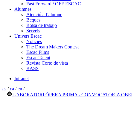
Fast Forward / OFF ESCAC
Alumnes
Atenció a l’alumne
Beques
Bolsa de trabajo
Serveis
Univers Escac
Noticies
The Dream Makers Contest
Escac Films
Escac Talent
Revista Corto de vista
BASS
Intranet
es
/
ca
/
en
/
LABORATORI ÒPERA PRIMA - CONVOCATÒRIA OBERTA 