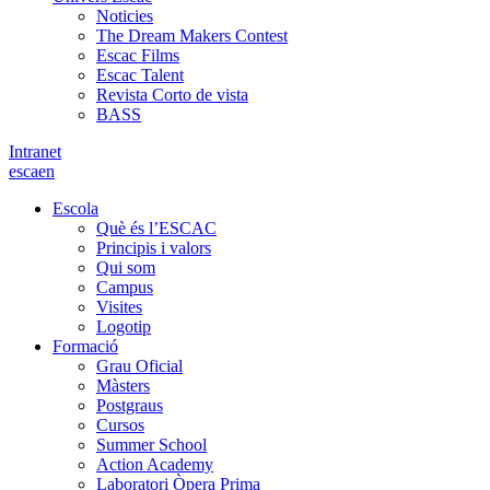
Noticies
The Dream Makers Contest
Escac Films
Escac Talent
Revista Corto de vista
BASS
Intranet
es
ca
en
Escola
Què és l’ESCAC
Principis i valors
Qui som
Campus
Visites
Logotip
Formació
Grau Oficial
Màsters
Postgraus
Cursos
Summer School
Action Academy
Laboratori Òpera Prima