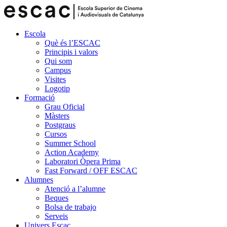
Escola
Què és l’ESCAC
Principis i valors
Qui som
Campus
Visites
Logotip
Formació
Grau Oficial
Màsters
Postgraus
Cursos
Summer School
Action Academy
Laboratori Òpera Prima
Fast Forward / OFF ESCAC
Alumnes
Atenció a l’alumne
Beques
Bolsa de trabajo
Serveis
Univers Escac