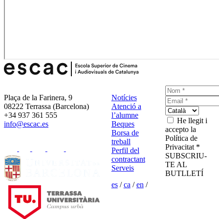
Plaça de la Farinera, 9
Notícies
08222 Terrassa (Barcelona)
Atenció a
+34 937 361 555
l’alumne
He llegit i
info@escac.es
Beques
accepto la
Borsa de
Política de
treball
Privacitat *
Perfil del
SUBSCRIU-
contractant
TE AL
Serveis
BUTLLETÍ
es
/
ca
/
en
/