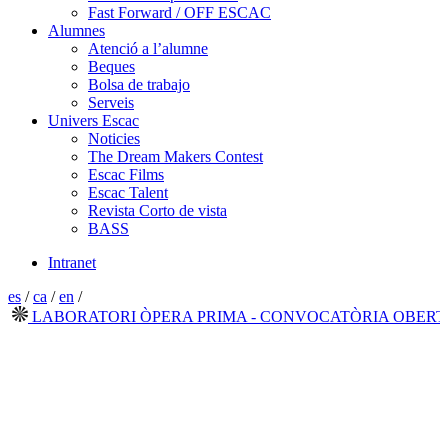
Fast Forward / OFF ESCAC
Alumnes
Atenció a l’alumne
Beques
Bolsa de trabajo
Serveis
Univers Escac
Noticies
The Dream Makers Contest
Escac Films
Escac Talent
Revista Corto de vista
BASS
Intranet
es
/
ca
/
en
/
LABORATORI ÒPERA PRIMA - CONVOCATÒRIA OBERTA 2