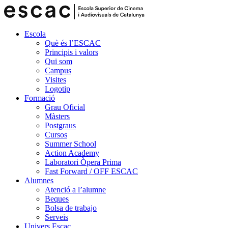
Escola
Què és l’ESCAC
Principis i valors
Qui som
Campus
Visites
Logotip
Formació
Grau Oficial
Màsters
Postgraus
Cursos
Summer School
Action Academy
Laboratori Òpera Prima
Fast Forward / OFF ESCAC
Alumnes
Atenció a l’alumne
Beques
Bolsa de trabajo
Serveis
Univers Escac