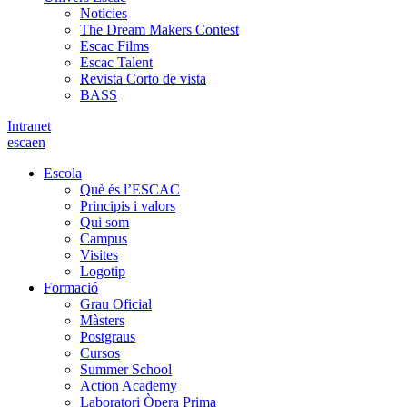
Noticies
The Dream Makers Contest
Escac Films
Escac Talent
Revista Corto de vista
BASS
Intranet
es
ca
en
Escola
Què és l’ESCAC
Principis i valors
Qui som
Campus
Visites
Logotip
Formació
Grau Oficial
Màsters
Postgraus
Cursos
Summer School
Action Academy
Laboratori Òpera Prima