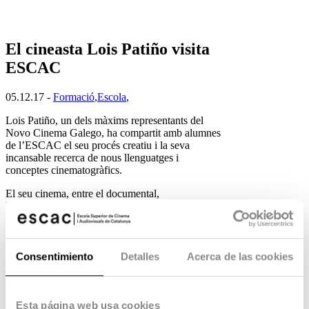
El cineasta Lois Patiño visita
ESCAC
05.12.17 -
Formació
,
Escola
,
Lois Patiño, un dels màxims representants del
Novo Cinema Galego, ha compartit amb alumnes
de l’ESCAC el seu procés creatiu i la seva
incansable recerca de nous llenguatges i
conceptes cinematogràfics.
El seu cinema, entre el documental,
l’experimental, les videoinstal·lacions i el diari
filmat, és veritablement estimulant i suggestiu. Es
tracta d’un cinema que parteix des de les arts i en
una permanent recerca d’experiències sensorials.
Els seus paisatges, gairebé sempre en un gran pla
Consentimiento
Detalles
Acerca de las cookies
general, s’acosten a lo sublim mitjançant el
distanciament amb una sensibilitat cap al quadre
fílmic que l’aproxima al quadre pictòric. No és
casual venint de família de pintors. El seu cinema
Esta página web usa cookies