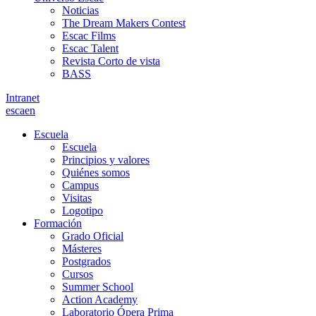
Noticias
The Dream Makers Contest
Escac Films
Escac Talent
Revista Corto de vista
BASS
Intranet
es
ca
en
Escuela
Escuela
Principios y valores
Quiénes somos
Campus
Visitas
Logotipo
Formación
Grado Oficial
Másteres
Postgrados
Cursos
Summer School
Action Academy
Laboratorio Ópera Prima