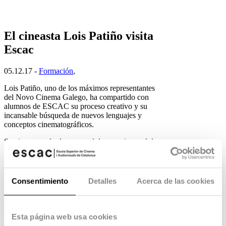
El cineasta Lois Patiño visita
Escac
05.12.17 -
Formación
,
Lois Patiño, uno de los máximos representantes
del Novo Cinema Galego, ha compartido con
alumnos de ESCAC su proceso creativo y su
incansable búsqueda de nuevos lenguajes y
conceptos cinematográficos.
Su cine, entre lo documental, lo experimental, las
videoinstalaciones y el diario filmado, es
verdaderamente estimulante y sugestivo. Se trata
de un cine que parte desde las artes y en una
permanente búsqueda de experiencias sensoriales.
Consentimiento
Detalles
Acerca de las cookies
Sus paisajes, casi siempre en un gran plano
general, se acercan a lo sublime a través del
distanciamiento con una sensibilidad hacia el
cuadro fílmico que lo aproxima al cuadro
Esta página web usa cookies
pictórico. No es casual viniendo de familia de