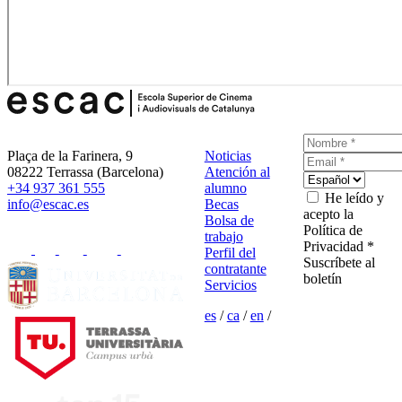
Plaça de la Farinera, 9
Noticias
08222 Terrassa (Barcelona)
Atención al
+34 937 361 555
alumno
He leído y
info@escac.es
Becas
acepto la
Bolsa de
Política de
trabajo
Privacidad *
Perfil del
Suscríbete al
contratante
boletín
Servicios
es
/
ca
/
en
/