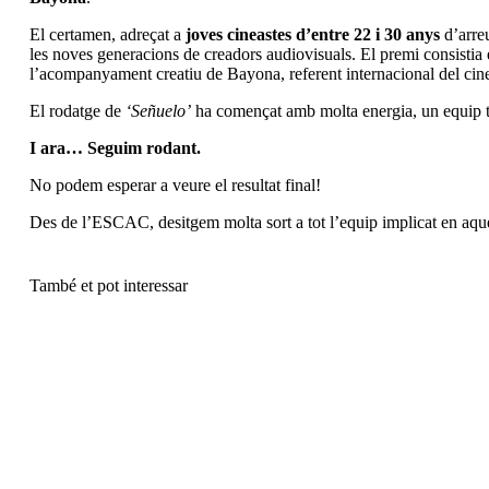
El certamen, adreçat a
joves cineastes d’entre 22 i 30 anys
d’arreu
les noves generacions de creadors audiovisuals. El premi consist
l’acompanyament creatiu de Bayona, referent internacional del ci
El rodatge de
‘Señuelo’
ha començat amb molta energia, un equip tè
I ara… Seguim rodant.
No podem esperar a veure el resultat final!
Des de l’ESCAC, desitgem molta sort a tot l’equip implicat en aqu
També et pot interessar