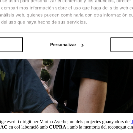
b se usan para personalizar el contenido y los anuncios, ofrecer
s, compartimos información sobre el uso que haga del sitio web 
 análisis web, quienes pueden combinarla con otra información q
r del uso que haya hecho de sus servicios.
Personalizar
atge escrit i dirigit per Martha Ayerbe, un dels projectes guanyadors de
CAC
en col·laboració amb
CUPRA
i amb la mentoria del reconegut ci