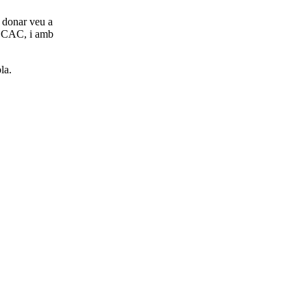
e donar veu a
 ESCAC, i amb
la.