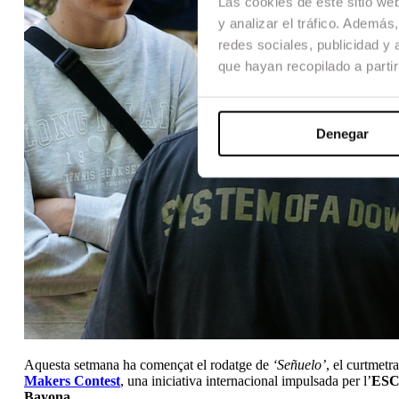
Las cookies de este sitio we
y analizar el tráfico. Ademá
redes sociales, publicidad y
que hayan recopilado a parti
Denegar
Aquesta setmana ha començat el rodatge de
‘Señuelo’
, el curtmetr
Makers Contest
, una iniciativa internacional impulsada per l’
ES
Bayona
.