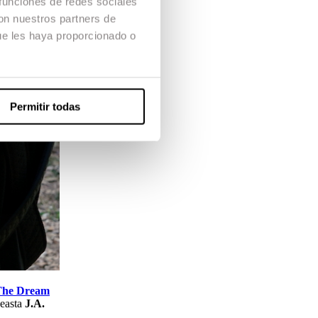
 funciones de redes sociales
con nuestros partners de
ue les haya proporcionado o
Permitir todas
The Dream
neasta
J.A.