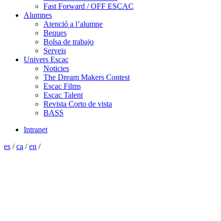
Fast Forward / OFF ESCAC
Alumnes
Atenció a l’alumne
Beques
Bolsa de trabajo
Serveis
Univers Escac
Noticies
The Dream Makers Contest
Escac Films
Escac Talent
Revista Corto de vista
BASS
Intranet
es
/
ca
/
en
/