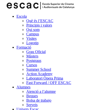
Escola
Què és l’ESCAC
Principis i valors
Qui som
Campus
Visites
Logotip
Formació
Grau Oficial
Màsters
Postgraus
Cursos
Summer School
Action Academy
Laboratori Òpera Prima
Fast Forward / OFF ESCAC
Alumnes
Atenció a l’alumne
Beques
Bolsa de trabajo
Serveis
Univers Escac