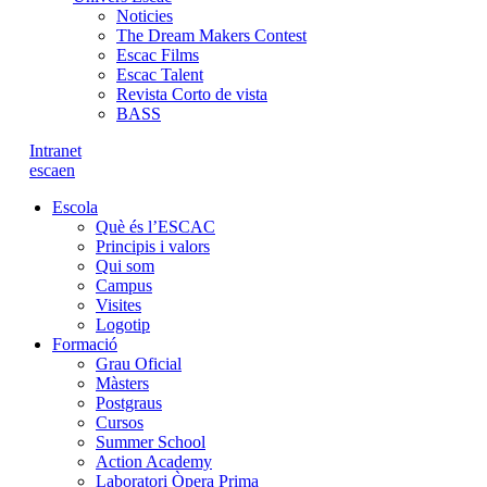
Noticies
The Dream Makers Contest
Escac Films
Escac Talent
Revista Corto de vista
BASS
Intranet
es
ca
en
Escola
Què és l’ESCAC
Principis i valors
Qui som
Campus
Visites
Logotip
Formació
Grau Oficial
Màsters
Postgraus
Cursos
Summer School
Action Academy
Laboratori Òpera Prima