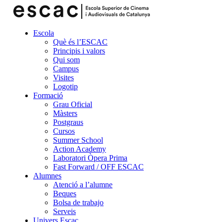
Escola
Què és l’ESCAC
Principis i valors
Qui som
Campus
Visites
Logotip
Formació
Grau Oficial
Màsters
Postgraus
Cursos
Summer School
Action Academy
Laboratori Òpera Prima
Fast Forward / OFF ESCAC
Alumnes
Atenció a l’alumne
Beques
Bolsa de trabajo
Serveis
Univers Escac