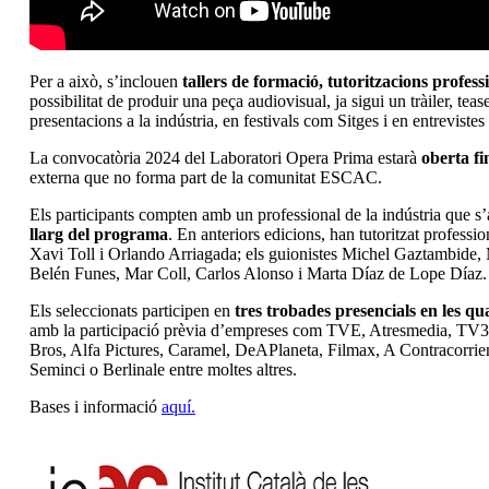
Per a això, s’inclouen
tallers de formació, tutoritzacions professi
possibilitat de produir una peça audiovisual, ja sigui un tràiler, tea
presentacions a la indústria, en festivals com Sitges i en entrevist
La convocatòria 2024 del Laboratori Opera Prima estarà
oberta fi
externa que no forma part de la comunitat ESCAC.
Els participants compten amb un professional de la indústria que s’ad
llarg del programa
. En anteriors edicions, han tutoritzat profes
Xavi Toll i Orlando Arriagada; els guionistes Michel Gaztambide,
Belén Funes, Mar Coll, Carlos Alonso i Marta Díaz de Lope Díaz.
Els seleccionats participen en
tres trobades presencials en les qua
amb la participació prèvia d’empreses com TVE, Atresmedia, TV3,
Bros, Alfa Pictures, Caramel, DeAPlaneta, Filmax, A Contracorrien
Seminci o Berlinale entre moltes altres.
Bases i informació
aquí.