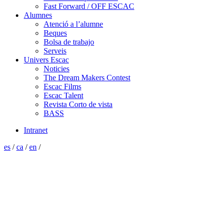
Fast Forward / OFF ESCAC
Alumnes
Atenció a l’alumne
Beques
Bolsa de trabajo
Serveis
Univers Escac
Noticies
The Dream Makers Contest
Escac Films
Escac Talent
Revista Corto de vista
BASS
Intranet
es
/
ca
/
en
/