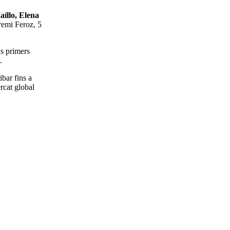
aíllo, Elena
remi Feroz, 5
s primers
.
bar fins a
rcat global