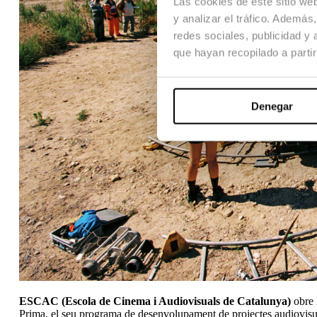
Las cookies de este sitio we
y analizar el tráfico. Ademá
redes sociales, publicidad y
que hayan recopilado a parti
Denegar
ESCAC (Escola de Cinema i Audiovisuals de Catalunya)
obre 
Prima, el seu programa de desenvolupament de projectes audiovisu