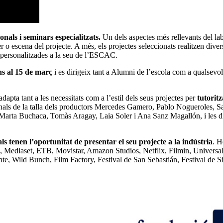
onals i seminars especialitzats.
Un dels aspectes més rellevants del lab
ser o escena del projecte. A més, els projectes seleccionats realitzen diver
es personalitzades a la seu de l’ESCAC.
ns al 15 de març
i es dirigeix tant a Alumni de l’escola com a qualsevo
apta tant a les necessitats com a l’estil dels seus projectes per
tutoritz
sionals de la talla dels productors Mercedes Gamero, Pablo Nogueroles, S
 Marta Buchaca, Tomàs Aragay, Laia Soler i Ana Sanz Magallón, i les d
ls tenen l’oportunitat de presentar el seu projecte a la indústria
. 
 Mediaset, ETB, Movistar, Amazon Studios, Netflix, Filmin, Universa
te, Wild Bunch, Film Factory, Festival de San Sebastián, Festival de S