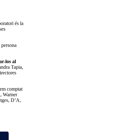
oratori és la
ses
l persona
ar-los al
andra Tapia,
irectores
Hem comptat
l, Warner
itges, D’A,