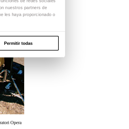
 funciones de redes sociales
con nuestros partners de
ue les haya proporcionado o
Permitir todas
ratori Opera