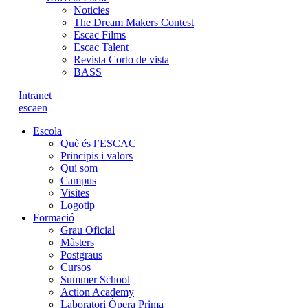
Noticies
The Dream Makers Contest
Escac Films
Escac Talent
Revista Corto de vista
BASS
Intranet
es
ca
en
Escola
Què és l’ESCAC
Principis i valors
Qui som
Campus
Visites
Logotip
Formació
Grau Oficial
Màsters
Postgraus
Cursos
Summer School
Action Academy
Laboratori Òpera Prima