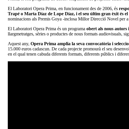
El Laboratori Opera Prima, en funcionament des de 2006, és
respo
Trapé o Marta Díaz de Lope Díaz, i el seu últim gran èxit és e
nominacions als Premis Goya -inclosa Millor Direcció Novel per a 
El Laboratori Opera Prima és un programa
obert als nous autors 
llargmetratges, sèries o productes de nous formats audiovisuals, si
Aquest any,
Opera Prima amplia la seva convocatòria i seleccio
15.000 euros cadascun. De cada projecte promourà el seu desenvolu
en el qual tenen cabuda diferents formats, diferents públics i difere