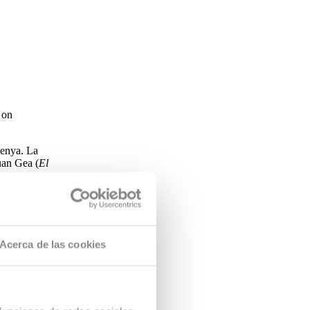
 on
uenya. La
uan Gea (
El
palment per
suport de
Acerca de las cookies
nte Films i