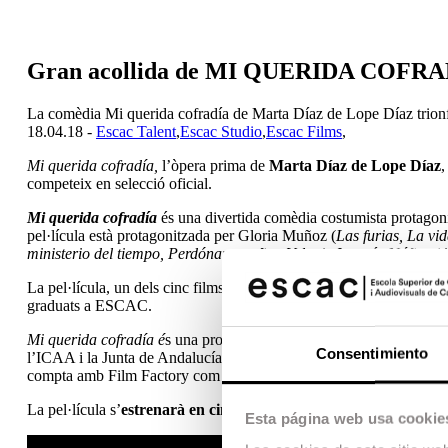
Gran acollida de MI QUERIDA COFRADÍ
La comèdia Mi querida cofradía de Marta Díaz de Lope Díaz trionfa
18.04.18 -
Escac Talent
,
Escac Studio
,
Escac Films
,
Mi querida cofradía,
l’òpera prima de
Marta Díaz de Lope Díaz
,
competeix en selecció oficial.
Mi querida cofradía
és una divertida comèdia costumista protagon
pel·lícula està protagonitzada per Gloria Muñoz (
Las furias, La vi
ministerio del tiempo, Perdóname señor, Velvet
), Joaquín Núñez (
A
La pel·lícula, un dels cinc films desenvolupats i produïts en el ma
graduats a ESCAC.
Mi querida cofradía é
s una producció d’Escac Films en coproducc
Consentimiento
l’ICAA i la Junta de Andalucía, la participació de RTVE, Canal Sur
compta amb Film Factory com a agent de vendes internacional.
La pel·lícula s’
estrenarà en cinemes el 4 de maig.
Esta página web usa cookie