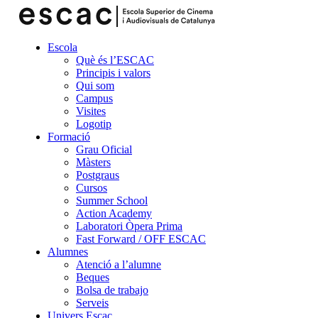
Escola
Què és l’ESCAC
Principis i valors
Qui som
Campus
Visites
Logotip
Formació
Grau Oficial
Màsters
Postgraus
Cursos
Summer School
Action Academy
Laboratori Òpera Prima
Fast Forward / OFF ESCAC
Alumnes
Atenció a l’alumne
Beques
Bolsa de trabajo
Serveis
Univers Escac