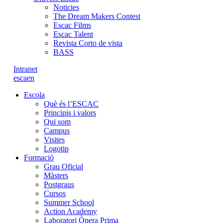
Noticies
The Dream Makers Contest
Escac Films
Escac Talent
Revista Corto de vista
BASS
Intranet
es
ca
en
Escola
Què és l’ESCAC
Principis i valors
Qui som
Campus
Visites
Logotip
Formació
Grau Oficial
Màsters
Postgraus
Cursos
Summer School
Action Academy
Laboratori Òpera Prima