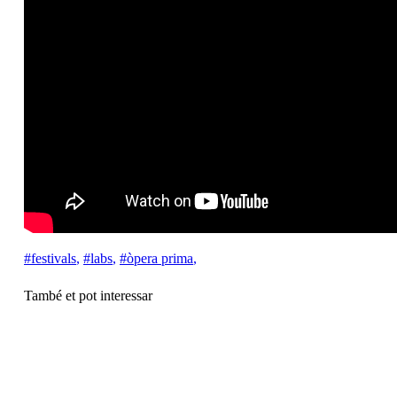
#festivals
,
#labs
,
#òpera prima
,
També et pot interessar