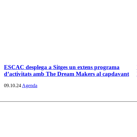
ESCAC desplega a Sitges un extens programa
d’activitats amb The Dream Makers al capdavant
09.10.24
Agenda