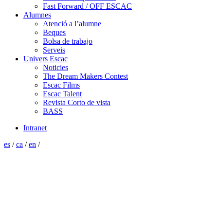
Fast Forward / OFF ESCAC
Alumnes
Atenció a l’alumne
Beques
Bolsa de trabajo
Serveis
Univers Escac
Noticies
The Dream Makers Contest
Escac Films
Escac Talent
Revista Corto de vista
BASS
Intranet
es
/
ca
/
en
/