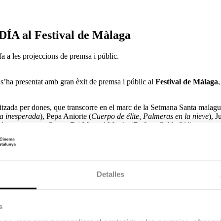
A al Festival de Màlaga
 a les projeccions de premsa i públic.
 s’ha presentat amb gran èxit de premsa i públic al
Festival de Málaga
,
itzada per dones, que transcorre en el marc de la Setmana Santa malag
da inesperada
), Pepa Aniorte (
Cuerpo de élite, Palmeras en la nieve
), J
hora o nunca, Grupo 7
) i Manuel Morón (
7 años, Celda 211
).
rc del Projecte Òpera Prima, compta amb un equip tècnic integrat princi
ió amb La Zanfoña Producciones i Sacromonte Films, i compta amb el 
Detalles
 i Movistar+. La pel·lícula està distribuïda a Espanya per Acontracorrie
s