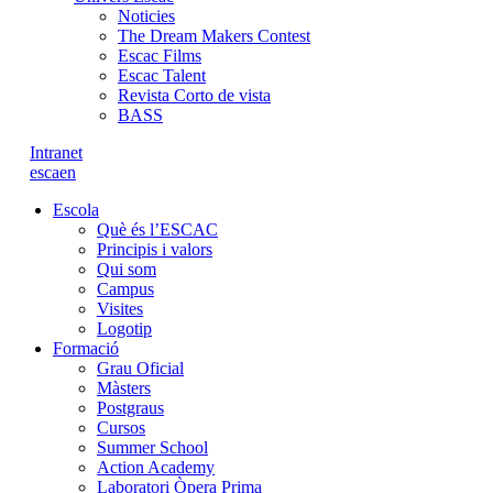
Noticies
The Dream Makers Contest
Escac Films
Escac Talent
Revista Corto de vista
BASS
Intranet
es
ca
en
Escola
Què és l’ESCAC
Principis i valors
Qui som
Campus
Visites
Logotip
Formació
Grau Oficial
Màsters
Postgraus
Cursos
Summer School
Action Academy
Laboratori Òpera Prima