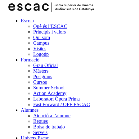
Escola
Què és l’ESCAC
Principis i valors
Qui som
Campus
Visites
Logotip
Formació
Grau Oficial
Màsters
Postgraus
Cursos
Summer School
Action Academy
Laboratori Òpera Prima
Fast Forward / OFF ESCAC
Alumnes
Atenció a l’alumne
Beques
Bolsa de trabajo
Serveis
Univers Escac