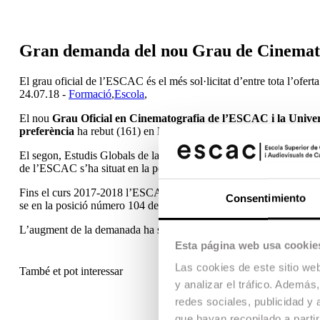
Gran demanda del nou Grau de Cinemat
El grau oficial de l’ESCAC és el més sol·licitat d’entre tota l’ofert
24.07.18 -
Formació
,
Escola
,
El nou
Grau Oficial en Cinematografia de l’ESCAC i la Univer
preferència
ha rebut (161) en la preinscripció universitària per al
El segon, Estudis Globals de la UPF, n’ha rebut 154 i el tercer, Est
de l’ESCAC s’ha situat en la posició 72.
Fins el curs 2017-2018 l’ESCAC havia ofertat el
Grau en Cinema 
Consentimiento
se en la posició número 104 dels estudis més demandats en primera
L’augment de la demanada ha suposat que la nota de tall hagi passat
Esta página web usa cookie
Las cookies de este sitio we
També et pot interessar
y analizar el tráfico. Ademá
redes sociales, publicidad y
que hayan recopilado a parti