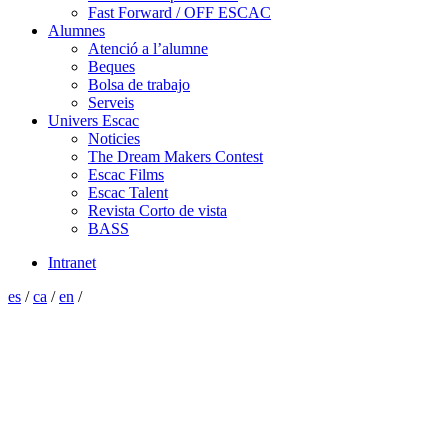
Fast Forward / OFF ESCAC
Alumnes
Atenció a l’alumne
Beques
Bolsa de trabajo
Serveis
Univers Escac
Noticies
The Dream Makers Contest
Escac Films
Escac Talent
Revista Corto de vista
BASS
Intranet
es
/
ca
/
en
/