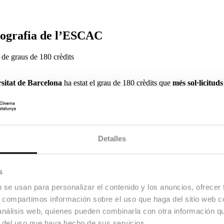
ografia de l’ESCAC
a de graus de 180 crèdits
sitat de Barcelona
ha estat el grau de 180 crèdits que
més sol·licitud
 curs 2018-2019.
udis de Gènere de la UAB, 132. En la llista global d’estudis més sol·lici
i Mitjans Audiovisuals
de 240 crèdits, tenint l’últim curs 131 sol·licit
Detalles
 preferència.
 d’un 7,333 del curs passat al 9,264 de la preinscripció per al curs 20
s
b se usan para personalizar el contenido y los anuncios, ofrecer
s, compartimos información sobre el uso que haga del sitio web 
 análisis web, quienes pueden combinarla con otra información q
r del uso que haya hecho de sus servicios.