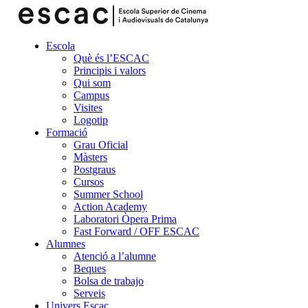
Escola
Què és l’ESCAC
Principis i valors
Qui som
Campus
Visites
Logotip
Formació
Grau Oficial
Màsters
Postgraus
Cursos
Summer School
Action Academy
Laboratori Òpera Prima
Fast Forward / OFF ESCAC
Alumnes
Atenció a l’alumne
Beques
Bolsa de trabajo
Serveis
Univers Escac