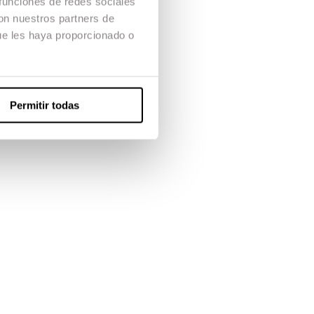
 funciones de redes sociales
con nuestros partners de
ue les haya proporcionado o
Permitir todas