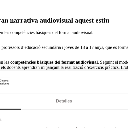
an narrativa audiovisual aquest estiu
en les competències bàsiques del format audiovisual.
 professors d’educació secundària i joves de 13 a 17 anys, que es form
en les
competències bàsiques del format audiovisual.
Seguint el mode
 els docents aprendran mitjançant la realització d’exercicis pràctics. L’o
 les aules dels seus centres educatius. El programa es complementa amb 
ó d’actors.
 Film Festival (AFF)
, pel qual l’ESCAC ampliarà el seu campus a Pa
Detalles
s de diferents, centres i províncies. El curs està subvencionat per l’
ativa audiovisual com a competència bàsica, indispensable i d’ús habit
està homologat per la Generalitat de Catalunya.
s
mmer School,
que acull a joves d’entre 13 i 17 anys que durant dues set
d’un programa formatiu i a la vegada lúdic basat en la realització de prà