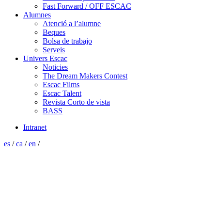
Fast Forward / OFF ESCAC
Alumnes
Atenció a l’alumne
Beques
Bolsa de trabajo
Serveis
Univers Escac
Noticies
The Dream Makers Contest
Escac Films
Escac Talent
Revista Corto de vista
BASS
Intranet
es
/
ca
/
en
/