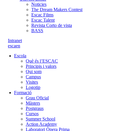
Noticies
The Dream Makers Contest
Escac Films
Escac Talent
Revista Corto de vista
BASS
Intranet
es
ca
en
Escola
Què és l’ESCAC
Principis i valors
Qui som
Campus
Visites
Logotip
Formació
Grau Oficial
Màsters
Postgraus
Cursos
Summer School
Action Academy
Laboratori Òpera Prima