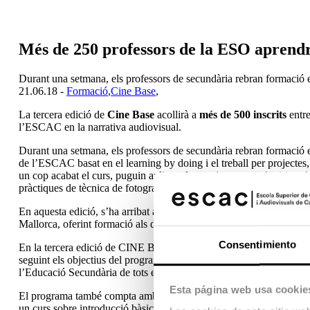
Més de 250 professors de la ESO aprendr
Durant una setmana, els professors de secundària rebran formació 
21.06.18 -
Formació
,
Cine Base
,
La tercera edició de
Cine Base
acollirà a
més de 500 inscrits
entre
l’ESCAC en la narrativa audiovisual.
Durant una setmana, els professors de secundària rebran formació 
de l’ESCAC basat en el learning by doing i el treball per projectes,
un cop acabat el curs, puguin aplicar els coneixements adquirits a
pràctiques de tècnica de fotografia, muntatge, so, guió, art i direcci
En aquesta edició, s’ha arribat a una col·laboració amb l’
Atlantida
Mallorca, oferint formació als docents balears.
Consentimiento
En la tercera edició de CINE BASE participen més de 250 professor
seguint els objectius del programa CINE BASE, d’implantar la narr
l’Educació Secundària de tots els alumnes del nostre país. El curs 
Esta página web usa cookie
El programa també compta amb una
activitat per a joves, el Su
un curs sobre introducció bàsica a la narrativa audiovisual a través 