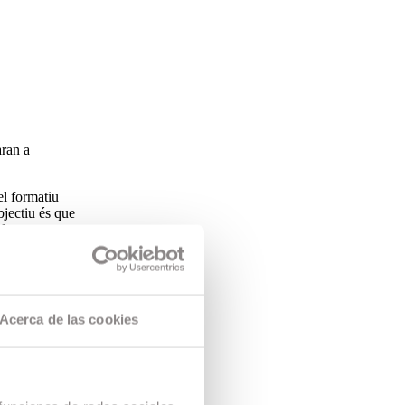
aran a
l formatiu
bjectiu és que
classes
lma de
Acerca de las cookies
ESCAC,
ual en
manes reben
ctiques i