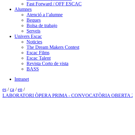
Fast Forward / OFF ESCAC
Alumnes
Atenció a l’alumne
Beques
Bolsa de trabajo
Serveis
Univers Escac
Noticies
The Dream Makers Contest
Escac Films
Escac Talent
Revista Corto de vista
BASS
Intranet
es
/
ca
/
en
/
BORATORI ÒPERA PRIMA - CONVOCATÒRIA OBERTA 2026