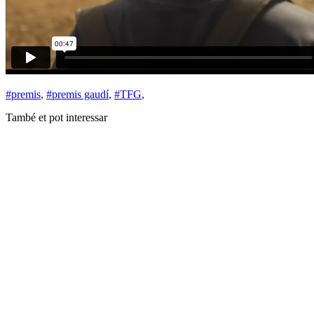
#premis
,
#premis gaudí
,
#TFG
,
També et pot interessar