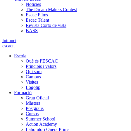
Noticies
The Dream Makers Contest
Escac Films
Escac Talent
Revista Corto de vista
BASS
Intranet
es
ca
en
Escola
Què és l’ESCAC
Principis i valors
Qui som
Campus
Visites
Logotip
Formació
Grau Oficial
Màsters
Postgraus
Cursos
Summer School
Action Academy
Laboratori Òpera Prima