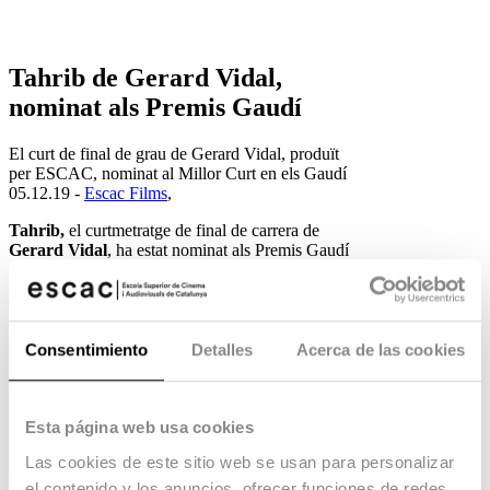
Tahrib de Gerard Vidal,
nominat als Premis Gaudí
El curt de final de grau de Gerard Vidal, produït
per ESCAC, nominat al Millor Curt en els Gaudí
05.12.19 -
Escac Films
,
Tahrib,
el curtmetratge de final de carrera de
Gerard Vidal
, ha estat nominat als Premis Gaudí
en la categoria de
Millor Curtmetratge.
Tahrib ha participat en més de 100 festivals
nacionals i internacionals, i ha estat distingit amb
30 premis. El curtmetratge és una producció de
Consentimiento
Detalles
Acerca de las cookies
ESCAC FILMS on, a més del seu director, tot
l’equip tècnic està format per graduats en la
ESCAC.
Esta página web usa cookies
Sinopsi
Las cookies de este sitio web se usan para personalizar
Cada any, milers d’immigrants africans tracten
el contenido y los anuncios, ofrecer funciones de redes