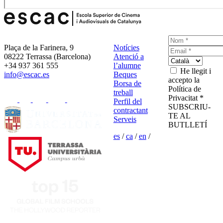
Plaça de la Farinera, 9
Notícies
08222 Terrassa (Barcelona)
Atenció a
+34 937 361 555
l’alumne
He llegit i
info@escac.es
Beques
accepto la
Borsa de
Política de
treball
Privacitat *
Perfil del
SUBSCRIU-
contractant
TE AL
Serveis
BUTLLETÍ
es
/
ca
/
en
/