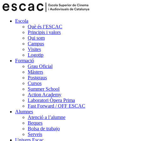
Escola
Què és l’ESCAC
Principis i valors
Qui som
Campus
Visites
Logotip
Formació
Grau Oficial
Màsters
Postgraus
Cursos
Summer School
Action Academy
Laboratori Òpera Prima
Fast Forward / OFF ESCAC
Alumnes
Atenció a l’alumne
Beques
Bolsa de trabajo
Serveis
Univers Escac