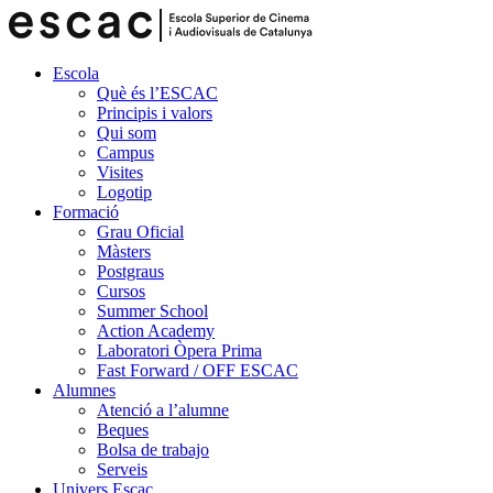
Escola
Què és l’ESCAC
Principis i valors
Qui som
Campus
Visites
Logotip
Formació
Grau Oficial
Màsters
Postgraus
Cursos
Summer School
Action Academy
Laboratori Òpera Prima
Fast Forward / OFF ESCAC
Alumnes
Atenció a l’alumne
Beques
Bolsa de trabajo
Serveis
Univers Escac