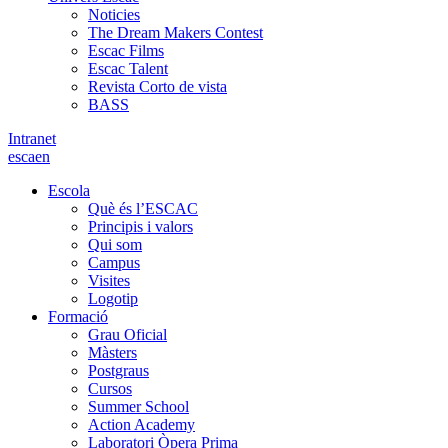
Noticies
The Dream Makers Contest
Escac Films
Escac Talent
Revista Corto de vista
BASS
Intranet
es
ca
en
Escola
Què és l’ESCAC
Principis i valors
Qui som
Campus
Visites
Logotip
Formació
Grau Oficial
Màsters
Postgraus
Cursos
Summer School
Action Academy
Laboratori Òpera Prima