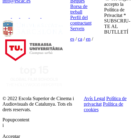
info@escac.es
Beques
accepto la
Borsa de
Política de
treball
Privacitat *
Perfil del
SUBSCRIU-
contractant
TE AL
Serveis
BUTLLETÍ
es
/
ca
/
en
/
© 2022 Escola Superior de Cinema i
Avís Legal
Política de
Audiovisuals de Catalunya. Tots els
privacitat
Política de
drets reservats.
cookies
Popupcontent
i
Acceptar