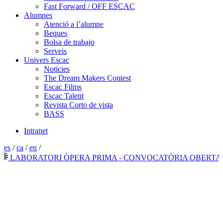
Fast Forward / OFF ESCAC
Alumnes
Atenció a l’alumne
Beques
Bolsa de trabajo
Serveis
Univers Escac
Noticies
The Dream Makers Contest
Escac Films
Escac Talent
Revista Corto de vista
BASS
Intranet
es
/
ca
/
en
/
ABORATORI ÒPERA PRIMA - CONVOCATÒRIA OBERTA 202