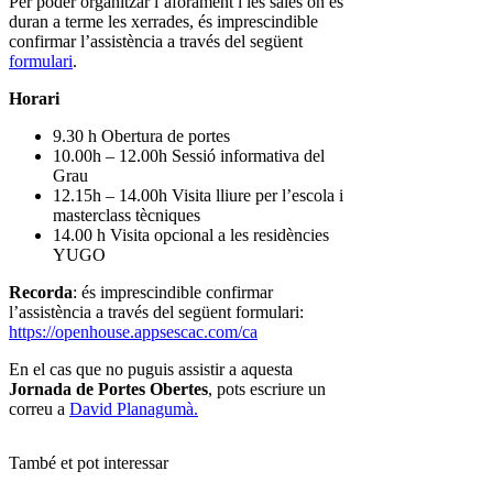
Per poder organitzar l’aforament i les sales on es
duran a terme les xerrades, és imprescindible
confirmar l’assistència a través del següent
formulari
.
Horari
9.30 h Obertura de portes
10.00h – 12.00h Sessió informativa del
Grau
12.15h – 14.00h Visita lliure per l’escola i
masterclass tècniques
14.00 h Visita opcional a les residències
YUGO
Recorda
: és imprescindible confirmar
l’assistència a través del següent formulari:
https://openhouse.appsescac.com/ca
En el cas que no puguis assistir a aquesta
Jornada de Portes Obertes
, pots escriure un
correu a
David Planagumà.
També et pot interessar