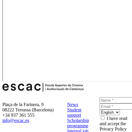
Plaça de la Farinera, 9
News
08222 Terrassa (Barcelona)
Student
+34 937 361 555
support
I have read
info@escac.es
Scholarship
and accept the
programme
Privacy Policy
Internal job