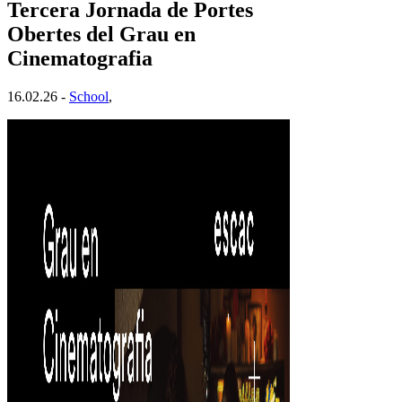
Tercera Jornada de Portes
Obertes del Grau en
Cinematografia
16.02.26 -
School
,