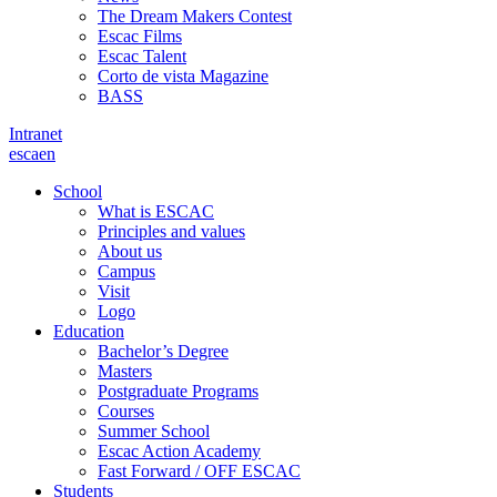
The Dream Makers Contest
Escac Films
Escac Talent
Corto de vista Magazine
BASS
Intranet
es
ca
en
School
What is ESCAC
Principles and values
About us
Campus
Visit
Logo
Education
Bachelor’s Degree
Masters
Postgraduate Programs
Courses
Summer School
Escac Action Academy
Fast Forward / OFF ESCAC
Students