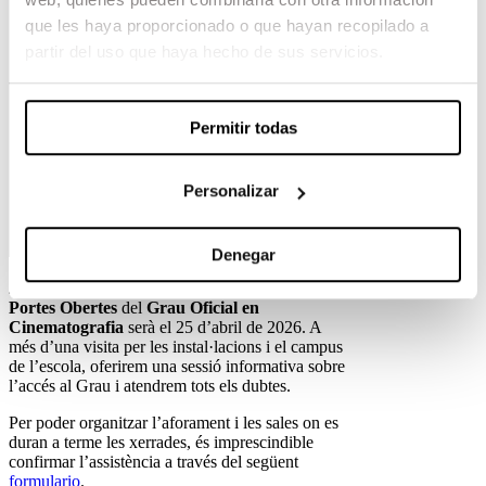
que les haya proporcionado o que hayan recopilado a
partir del uso que haya hecho de sus servicios.
Permitir todas
Personalizar
Denegar
Ja tenim nova data! La
tercera Jornada de
Portes Obertes
del
Grau Oficial en
Cinematografia
serà el 25 d’abril de 2026. A
més d’una visita per les instal·lacions i el campus
de l’escola, oferirem una sessió informativa sobre
l’accés al Grau i atendrem tots els dubtes.
Per poder organitzar l’aforament i les sales on es
duran a terme les xerrades, és imprescindible
confirmar l’assistència a través del següent
formulario
.