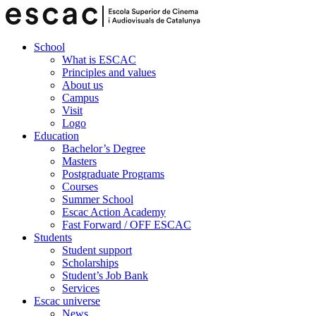
School
What is ESCAC
Principles and values
About us
Campus
Visit
Logo
Education
Bachelor’s Degree
Masters
Postgraduate Programs
Courses
Summer School
Escac Action Academy
Fast Forward / OFF ESCAC
Students
Student support
Scholarships
Student’s Job Bank
Services
Escac universe
News