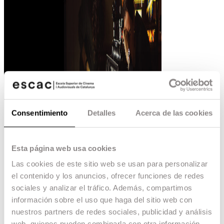
Consentimiento
Detalles
Acerca de las cookies
Esta página web usa cookies
Las cookies de este sitio web se usan para personalizar
el contenido y los anuncios, ofrecer funciones de redes
sociales y analizar el tráfico. Además, compartimos
información sobre el uso que haga del sitio web con
nuestros partners de redes sociales, publicidad y análisis
web, quienes pueden combinarla con otra información