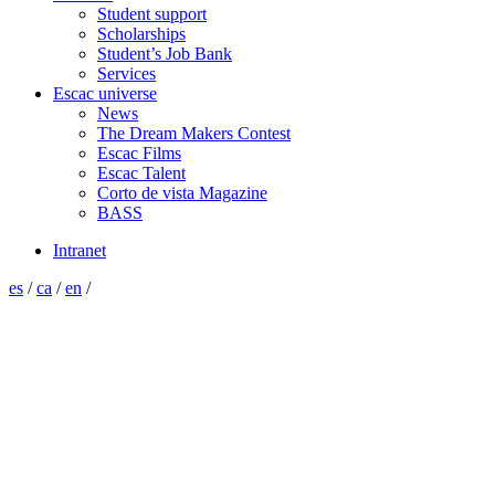
Student support
Scholarships
Student’s Job Bank
Services
Escac universe
News
The Dream Makers Contest
Escac Films
Escac Talent
Corto de vista Magazine
BASS
Intranet
es
/
ca
/
en
/