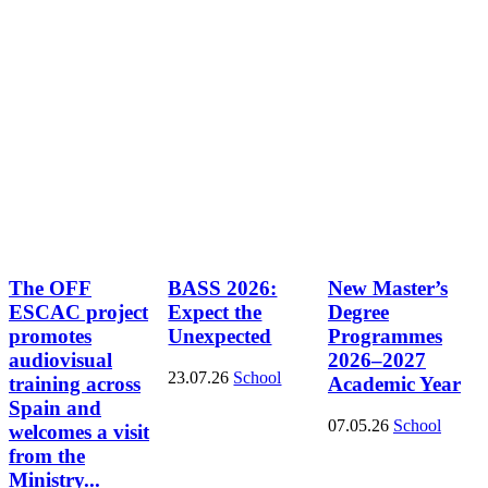
The OFF
BASS 2026:
New Master’s
ESCAC project
Expect the
Degree
promotes
Unexpected
Programmes
audiovisual
2026–2027
23.07.26
School
training across
Academic Year
Spain and
07.05.26
School
welcomes a visit
from the
Ministry...