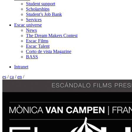
Student support
Scholarships
Student’s Job Bank
Services
Escac universe
News
The Dream Makers Contest
Escac Films
Escac Talent
Corto de vista Magazine
BASS
Intranet
es
/
ca
/
en
/