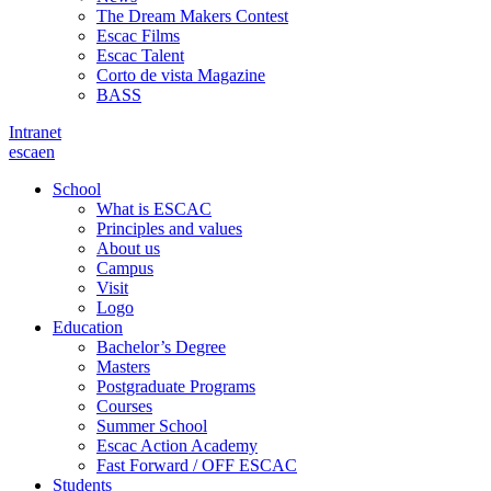
The Dream Makers Contest
Escac Films
Escac Talent
Corto de vista Magazine
BASS
Intranet
es
ca
en
School
What is ESCAC
Principles and values
About us
Campus
Visit
Logo
Education
Bachelor’s Degree
Masters
Postgraduate Programs
Courses
Summer School
Escac Action Academy
Fast Forward / OFF ESCAC
Students