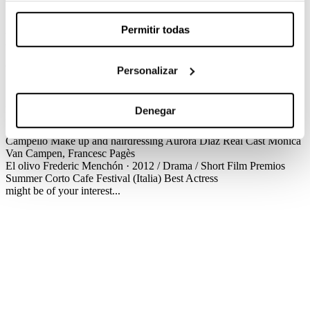
Frederic Menchón / Drama / Short Film
Permitir todas
An ailing olive tree presiding over the garden. Two lovers. One lie
and one betrayal.
Créditos
Premios
Personalizar
El olivo
Frederic Menchón · 2012 / Drama / Short Film
Créditos
Screenplay
Frederic Menchón, David Delgado Llavina
Production
Xavi Plana
Cinematography
Domènec Cosp
Production Design
Denegar
María José Juan
Editing
Frederic Menchón, Regino Hernández
Sound Design
Francesc Canals, Boi Martínez
Costume Design
Iris
Campello
Make up and hairdressing
Aurora Díaz Real
Cast
Mònica
Van Campen, Francesc Pagès
El olivo
Frederic Menchón · 2012 / Drama / Short Film
Premios
Summer Corto Cafe Festival (Italia)
Best Actress
might be of your interest...