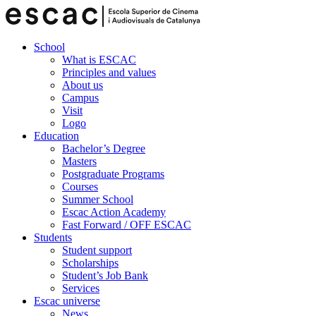
School
What is ESCAC
Principles and values
About us
Campus
Visit
Logo
Education
Bachelor’s Degree
Masters
Postgraduate Programs
Courses
Summer School
Escac Action Academy
Fast Forward / OFF ESCAC
Students
Student support
Scholarships
Student’s Job Bank
Services
Escac universe
News