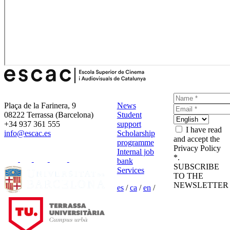
Plaça de la Farinera, 9
News
08222 Terrassa (Barcelona)
Student
+34 937 361 555
support
I have read
info@escac.es
Scholarship
and accept the
programme
Privacy Policy
Internal job
*.
bank
SUBSCRIBE
Services
TO THE
NEWSLETTER
es
/
ca
/
en
/