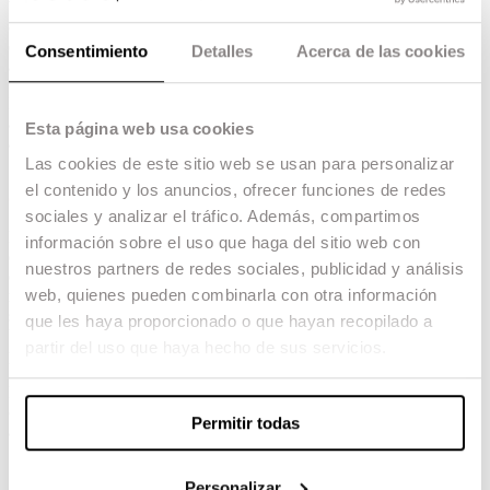
beca, que podrán recuperar una vez acabe el
curso, habiendo cumplido con las funciones
de becario/a y finalizado el máster con el
Consentimiento
Detalles
Acerca de las cookies
aprovechamiento mínimo necesario.
Los alumnos de nuevo ingreso no pueden
aspirar a estas becas, únicamente pueden
Esta página web usa cookies
aspirar a las de
Grado.
Las cookies de este sitio web se usan para personalizar
¿Cómo aplicar?
¡CONVOCATORIA
el contenido y los anuncios, ofrecer funciones de redes
CERRADA!
sociales y analizar el tráfico. Además, compartimos
Para poder optar a esta beca el aspirante
información sobre el uso que haga del sitio web con
deberá enviar un link al portfolio accesible
nuestros partners de redes sociales, publicidad y análisis
en un formato digital al coordinador de
web, quienes pueden combinarla con otra información
másters del
1 al 4 de mayo de 2026
al
siguiente mail:
becas.master@escac.es
que les haya proporcionado o que hayan recopilado a
Únicamente se puede aplicar a un máster
partir del uso que haya hecho de sus servicios.
por año.
La inscripción al máster se realizará una vez
otorgada la beca, no es necesario hacerla
Permitir todas
antes.
¿Qué debe incluir el Portfolio?
Personalizar