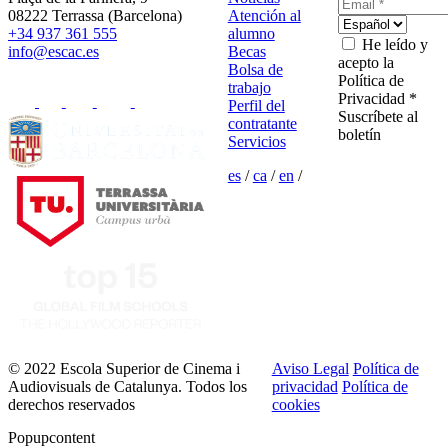
08222 Terrassa (Barcelona)
Atención al
+34 937 361 555
alumno
He leído y
info@escac.es
Becas
acepto la
Bolsa de
Política de
trabajo
Privacidad *
Perfil del
Suscríbete al
contratante
boletín
Servicios
es
/
ca
/
en
/
© 2022 Escola Superior de Cinema i
Aviso Legal
Política de
Audiovisuals de Catalunya. Todos los
privacidad
Política de
derechos reservados
cookies
Popupcontent