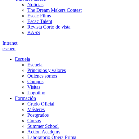
Noticias
The Dream Makers Contest
Escac Films
Escac Talent
Revista Corto de vista
BASS
Intranet
es
ca
en
Escuela
Escuela
Principios y valores
Quiénes somos
Campus
Visitas
Logotipo
Formación
Grado Oficial
Másteres
Postgrados
Cursos
Summer School
Action Academy
Laboratorio Ópera Prima