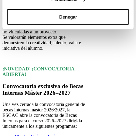
Declaración o Statement: Texto
motivacional de máximo 600 palabras.
Reel con cortometrajes o trabajos en
Denegar
cualquier ámbito que muestren intereses o
habilidades especiales del alumno, estén o
no vinculadas a un proyecto.
Se valorarán elementos extra que
demuestren la creatividad, talento, valía e
iniciativa del alumno.
¡NOVEDAD! ¡CONVOCATORIA
ABIERTA!
Convocatoria exclusiva de Becas
Internas Máster 2026–2027
Una vez cerrada la convocatoria general de
becas internas máster 2026/2027, la
ESCAC abre la convocatoria de Becas
Internas para el curso 2026–2027 dirigida
únicamente a los siguientes programas: