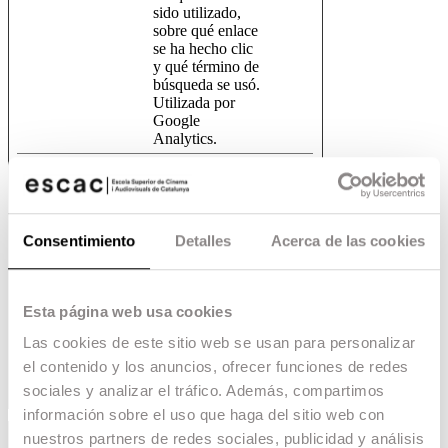
sido utilizado,
sobre qué enlace
se ha hecho clic
y qué término de
búsqueda se usó.
Utilizada por
Google
Analytics.
_tt_enabl
TikTok
Utilizada por la
1 año
e_cookie
red social
[x3]
TikTok para
rastrear el uso de
servicios
Consentimiento
Detalles
Acerca de las cookies
incrustados.
vuid
Vimeo
Recopila datos
2 años
sobre las visitas
Esta página web usa cookies
del usuario al
sitio web, como
Las cookies de este sitio web se usan para personalizar
qué páginas han
el contenido y los anuncios, ofrecer funciones de redes
sido leídas.
sociales y analizar el tráfico. Además, compartimos
información sobre el uso que haga del sitio web con
nuestros partners de redes sociales, publicidad y análisis