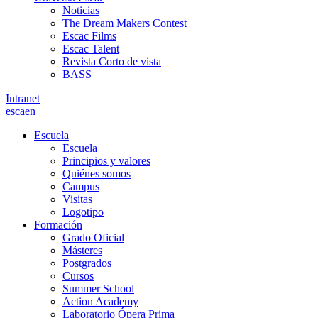
Noticias
The Dream Makers Contest
Escac Films
Escac Talent
Revista Corto de vista
BASS
Intranet
es
ca
en
Escuela
Escuela
Principios y valores
Quiénes somos
Campus
Visitas
Logotipo
Formación
Grado Oficial
Másteres
Postgrados
Cursos
Summer School
Action Academy
Laboratorio Ópera Prima