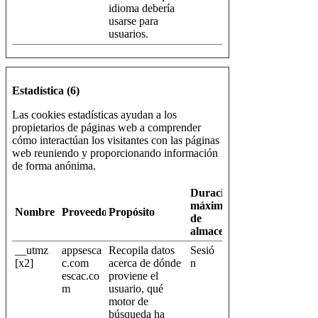
idioma debería
usarse para
usuarios.
Estadística (6)
Las cookies estadísticas ayudan a los
propietarios de páginas web a comprender
cómo interactúan los visitantes con las páginas
web reuniendo y proporcionando información
de forma anónima.
Duración
máxima
Nombre
Proveedor
Propósito
de
almacenamiento
__utmz
appsesca
Recopila datos
Sesió
[x2]
c.com
acerca de dónde
n
escac.co
proviene el
m
usuario, qué
motor de
búsqueda ha