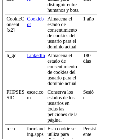
distinguir entre
humanos y bots.
CookieC
Cookieb
Almacena el
1 año
onsent
ot
estado de
[x2]
consentimiento
de cookies del
usuario para el
dominio actual
li_gc
LinkedIn
Almacena el
180
estado de
días
consentimiento
de cookies del
usuario para el
dominio actual
PHPSES
escac.co
Conserva los
Sesió
SID
m
estados de los
n
usuarios en
todas las
peticiones de la
página.
rc::a
formland
Esta cookie se
Persist
ing.apps
utiliza para
ente