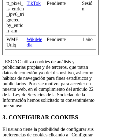
tt_pixel_
TikTok
Pendiente
Sesió
is_enrich
n
_ipv6_tri
ggered_
by_enric
h_am
WMF-
WikiMe
Pendiente
1 año
Uniq
dia
ESCAC utiliza cookies de análisis y
publicitarias propias y de terceros, que tratan
datos de conexión y/o del dispositivo, así como
hábitos de navegación para fines estadísticos y
publicitarios. Por este motivo, para acceder en
nuestra web, en el cumplimiento del artículo 22
de la Ley de Servicios de la Sociedad de la
Información hemos solicitado tu consentimiento
por su uso.
3. CONFIGURAR COOKIES
El usuario tiene la posibilidad de configurar sus
preferencias de cookies clicando a “Configurar