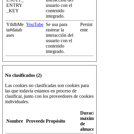
ENTRY
usuario con el
_KEY
contenido
integrado.
YtIdbMe
YouTube
Se usa para
Persist
ta#datab
rastrear la
ente
ases
interacción del
usuario con el
contenido
integrado.
No clasificados (2)
Las cookies no clasificadas son cookies para
las que todavía estamos en proceso de
clasificar, junto con los proveedores de cookies
individuales.
Duración
máxima
Nombre
Proveedor
Propósito
de
almacenamiento