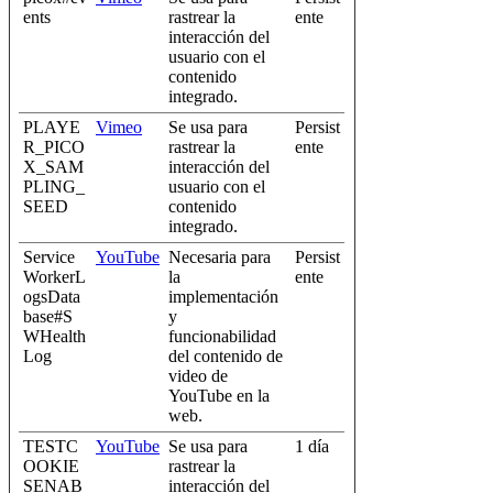
ents
rastrear la
ente
interacción del
usuario con el
contenido
integrado.
PLAYE
Vimeo
Se usa para
Persist
R_PICO
rastrear la
ente
X_SAM
interacción del
PLING_
usuario con el
SEED
contenido
integrado.
Service
YouTube
Necesaria para
Persist
WorkerL
la
ente
ogsData
implementación
base#S
y
WHealth
funcionabilidad
Log
del contenido de
video de
YouTube en la
web.
TESTC
YouTube
Se usa para
1 día
OOKIE
rastrear la
SENAB
interacción del