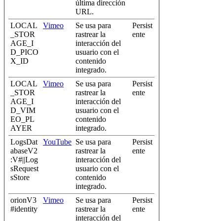
última dirección
URL.
LOCAL
Vimeo
Se usa para
Persist
_STOR
rastrear la
ente
AGE_I
interacción del
D_PICO
usuario con el
X_ID
contenido
integrado.
LOCAL
Vimeo
Se usa para
Persist
_STOR
rastrear la
ente
AGE_I
interacción del
D_VIM
usuario con el
EO_PL
contenido
AYER
integrado.
LogsDat
YouTube
Se usa para
Persist
abaseV2
rastrear la
ente
:V#||Log
interacción del
sRequest
usuario con el
sStore
contenido
integrado.
orionV3
Vimeo
Se usa para
Persist
#identity
rastrear la
ente
interacción del