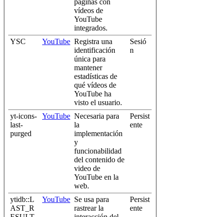
páginas con
vídeos de
YouTube
integrados.
YSC
YouTube
Registra una
Sesió
identificación
n
única para
mantener
estadísticas de
qué vídeos de
YouTube ha
visto el usuario.
yt-icons-
YouTube
Necesaria para
Persist
last-
la
ente
purged
implementación
y
funcionabilidad
del contenido de
video de
YouTube en la
web.
ytidb::L
YouTube
Se usa para
Persist
AST_R
rastrear la
ente
ESULT_
interacción del