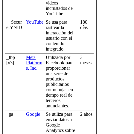
vídeos
incrustados de
YouTube
__Secur
YouTube
Se usa para
180
e-YNID
rastrear la
días
interacción del
usuario con el
contenido
integrado.
_fbp
Meta
Utilizada por
3
[x3]
Platform
Facebook para
meses
s, Inc.
proporcionar
una serie de
productos
publicitarios
como pujas en
tiempo real de
terceros
anunciantes.
_ga
Google
Se utiliza para
2 años
enviar datos a
Google
Analytics sobre