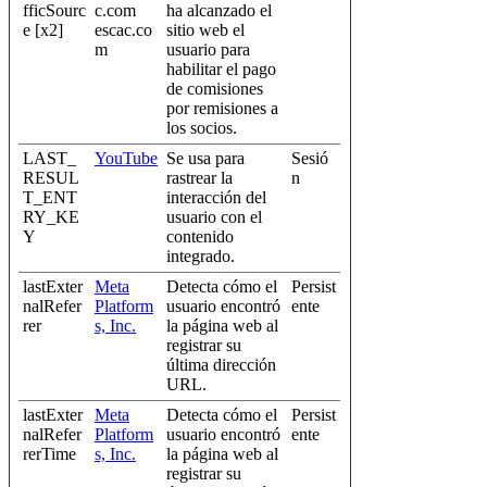
fficSourc
c.com
ha alcanzado el
e [x2]
escac.co
sitio web el
m
usuario para
habilitar el pago
de comisiones
por remisiones a
los socios.
LAST_
YouTube
Se usa para
Sesió
RESUL
rastrear la
n
T_ENT
interacción del
RY_KE
usuario con el
Y
contenido
integrado.
lastExter
Meta
Detecta cómo el
Persist
nalRefer
Platform
usuario encontró
ente
rer
s, Inc.
la página web al
registrar su
última dirección
URL.
lastExter
Meta
Detecta cómo el
Persist
nalRefer
Platform
usuario encontró
ente
rerTime
s, Inc.
la página web al
registrar su