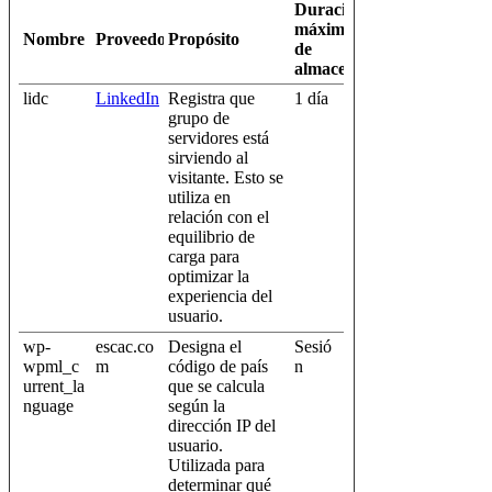
Duración
máxima
Nombre
Proveedor
Propósito
de
almacenamiento
lidc
LinkedIn
Registra que
1 día
grupo de
servidores está
sirviendo al
visitante. Esto se
utiliza en
relación con el
equilibrio de
carga para
optimizar la
experiencia del
usuario.
wp-
escac.co
Designa el
Sesió
wpml_c
m
código de país
n
urrent_la
que se calcula
nguage
según la
dirección IP del
usuario.
Utilizada para
determinar qué