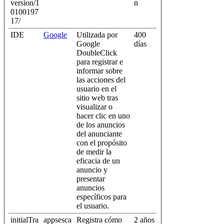
version/1
n
0100197
17/
IDE
Google
Utilizada por
400
Google
días
DoubleClick
para registrar e
informar sobre
las acciones del
usuario en el
sitio web tras
visualizar o
hacer clic en uno
de los anuncios
del anunciante
con el propósito
de medir la
eficacia de un
anuncio y
presentar
anuncios
específicos para
el usuario.
initialTra
appsesca
Registra cómo
2 años