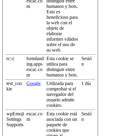
escac.co
distinguir entre
m
humanos y bots.
Esto es
beneficioso para
la web con el
objeto de
elaborar
informes válidos
sobre el uso de
su web.
rc::c
formland
Esta cookie se
Sesió
ing.apps
utiliza para
n
escac.co
distinguir entre
m
humanos y bots.
test_coo
Google
Utilizada para
1 día
kie
comprobar si el
navegador del
usuario admite
cookies.
wpEmoji
escac.co
Esta cookie está
Sesió
Settings
m
asociada con un
n
Supports
paquete de
cookies que
sirven al