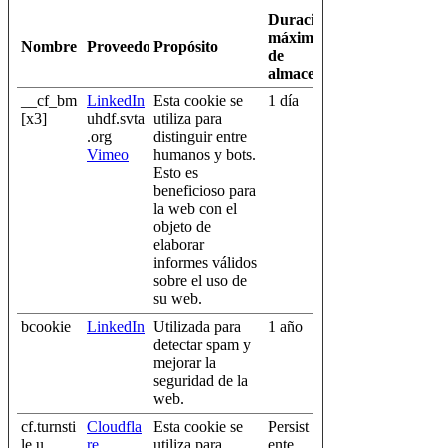
Duración
máxima
Nombre
Proveedor
Propósito
de
almacenamiento
__cf_bm
LinkedIn
Esta cookie se
1 día
[x3]
uhdf.svta
utiliza para
.org
distinguir entre
Vimeo
humanos y bots.
Esto es
beneficioso para
la web con el
objeto de
elaborar
informes válidos
sobre el uso de
su web.
bcookie
LinkedIn
Utilizada para
1 año
detectar spam y
mejorar la
seguridad de la
web.
cf.turnsti
Cloudfla
Esta cookie se
Persist
le.u
re
utiliza para
ente