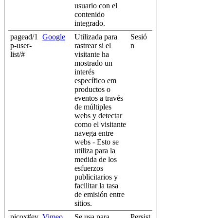
usuario con el
contenido
integrado.
pagead/1
Google
Utilizada para
Sesió
p-user-
rastrear si el
n
list/#
visitante ha
mostrado un
interés
específico em
productos o
eventos a través
de múltiples
webs y detectar
como el visitante
navega entre
webs - Esto se
utiliza para la
medida de los
esfuerzos
publicitarios y
facilitar la tasa
de emisión entre
sitios.
picox#ev
Vimeo
Se usa para
Persist