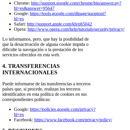
Chrome:
http://support.google.com/chrome/bin/answer.py?
hl=es&answer=95647
Google:
https://tools.google.com/dlpage/gaoptout?
hl=es
Safari:
http://support.apple.com/kb/ph5042
Opera:
http://www.opera.com/help/tutorials/security/privacy/
Lo informamos, pero, que hay la posibilidad de
que la desactivación de alguna cookie impida o
dificulte la navegación o la prestación de los
servicios ofrecidos en esta web.
4. TRANSFERENCIAS
INTERNACIONALES
Puede informarse de las transferencias a terceros
países que, si procede, realizan los terceros
identificados en esta política de cookies en sus
correspondientes políticas:
Google:
https://policies.google.com/privacy?
hl=es
Facebook:
https://www.facebook.com/privacy/policy/