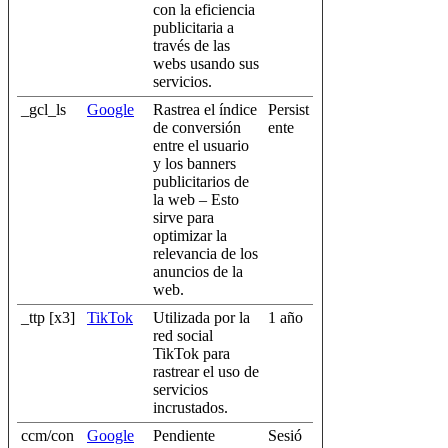
con la eficiencia
publicitaria a
través de las
webs usando sus
servicios.
_gcl_ls
Google
Rastrea el índice
Persist
de conversión
ente
entre el usuario
y los banners
publicitarios de
la web – Esto
sirve para
optimizar la
relevancia de los
anuncios de la
web.
_ttp [x3]
TikTok
Utilizada por la
1 año
red social
TikTok para
rastrear el uso de
servicios
incrustados.
ccm/con
Google
Pendiente
Sesió