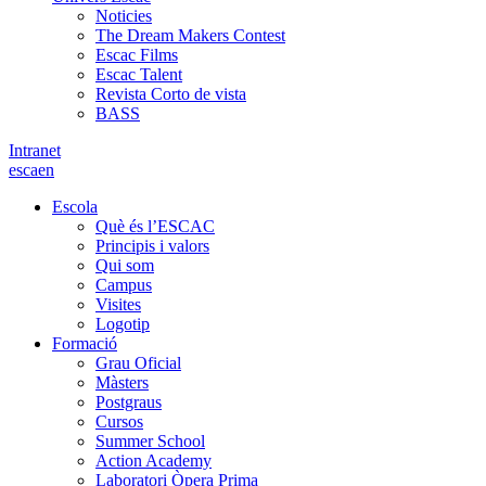
Noticies
The Dream Makers Contest
Escac Films
Escac Talent
Revista Corto de vista
BASS
Intranet
es
ca
en
Escola
Què és l’ESCAC
Principis i valors
Qui som
Campus
Visites
Logotip
Formació
Grau Oficial
Màsters
Postgraus
Cursos
Summer School
Action Academy
Laboratori Òpera Prima