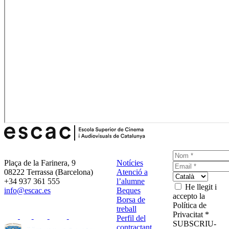
Plaça de la Farinera, 9
Notícies
08222 Terrassa (Barcelona)
Atenció a
+34 937 361 555
l’alumne
He llegit i
info@escac.es
Beques
accepto la
Borsa de
Política de
treball
Privacitat *
Perfil del
SUBSCRIU-
contractant