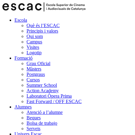
Escola
Què és l’ESCAC
Principis i valors
Qui som
Campus
Visites
Logotip
Formació
Grau Oficial
Màsters
Postgraus
Cursos
Summer School
Action Academy
Laboratori Òpera Prima
Fast Forward / OFF ESCAC
Alumnes
Atenció a l’alumne
Beques
Bolsa de trabajo
Serveis
Univers Escac