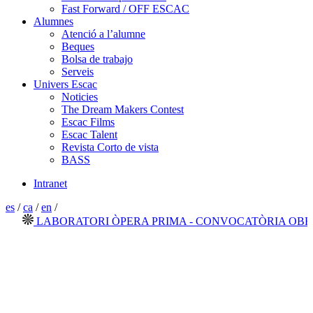
Fast Forward / OFF ESCAC
Alumnes
Atenció a l’alumne
Beques
Bolsa de trabajo
Serveis
Univers Escac
Noticies
The Dream Makers Contest
Escac Films
Escac Talent
Revista Corto de vista
BASS
Intranet
es
/
ca
/
en
/
LABORATORI ÒPERA PRIMA - CONVOCATÒRIA OBERTA