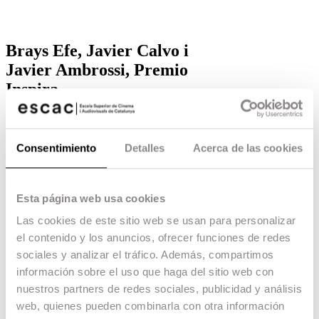
Brays Efe, Javier Calvo i
Javier Ambrossi, Premio
Inspira
El Premi Inspira dels Premis Proyecta recau
aquest any en Brays Efe, Javier Calvo i Javier
Ambrossi per la seva innovadora visió del
Consentimiento
Detalles
Acerca de las cookies
màrqueting i la promoció.
06.06.18 -
Escac Studio
,
L’organització dels
Premios Proyecta
ha decidit
Esta página web usa cookies
que el
Premi Inspira
d’aquesta edició recaigui
en els artistes
Javier Ambrossi, Javier Calvo i
Las cookies de este sitio web se usan para personalizar
Brays Efe
. Els alumnes de
Film Business
de
el contenido y los anuncios, ofrecer funciones de redes
l’ESCAC, que participen en l’organització dels
sociales y analizar el tráfico. Además, compartimos
premis, han volgut destacar la capacitat d’aquests
artistes a «fer créixer un projecte, arribant a un
información sobre el uso que haga del sitio web con
públic ampli, amb una visió del màrqueting i la
nuestros partners de redes sociales, publicidad y análisis
promoció fresca, divertida i innovadora «.
web, quienes pueden combinarla con otra información