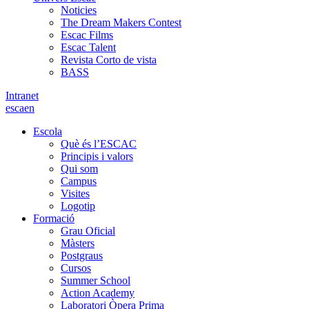
Noticies
The Dream Makers Contest
Escac Films
Escac Talent
Revista Corto de vista
BASS
Intranet
es
ca
en
Escola
Què és l’ESCAC
Principis i valors
Qui som
Campus
Visites
Logotip
Formació
Grau Oficial
Màsters
Postgraus
Cursos
Summer School
Action Academy
Laboratori Òpera Prima