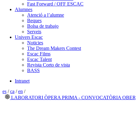
Fast Forward / OFF ESCAC
Alumnes
Atenció a l’alumne
Beques
Bolsa de trabajo
Serveis
Univers Escac
Noticies
The Dream Makers Contest
Escac Films
Escac Talent
Revista Corto de vista
BASS
Intranet
es
/
ca
/
en
/
LABORATORI ÒPERA PRIMA - CONVOCATÒRIA OBERTA 2