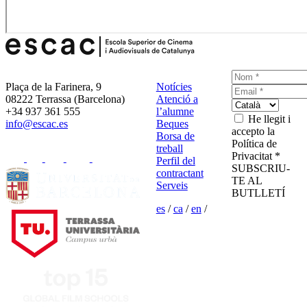
Plaça de la Farinera, 9
Notícies
08222 Terrassa (Barcelona)
Atenció a
+34 937 361 555
l’alumne
He llegit i
info@escac.es
Beques
accepto la
Borsa de
Política de
treball
Privacitat *
Perfil del
SUBSCRIU-
contractant
TE AL
Serveis
BUTLLETÍ
es
/
ca
/
en
/