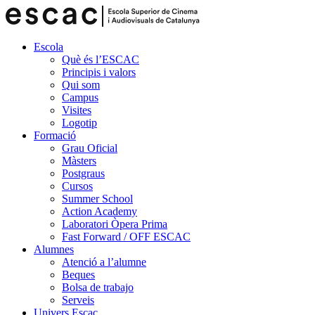
Escola
Què és l’ESCAC
Principis i valors
Qui som
Campus
Visites
Logotip
Formació
Grau Oficial
Màsters
Postgraus
Cursos
Summer School
Action Academy
Laboratori Òpera Prima
Fast Forward / OFF ESCAC
Alumnes
Atenció a l’alumne
Beques
Bolsa de trabajo
Serveis
Univers Escac