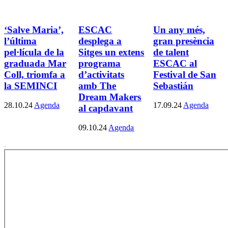
‘Salve Maria’,
ESCAC
Un any més,
l’última
desplega a
gran presència
pel·lícula de la
Sitges un extens
de talent
graduada Mar
programa
ESCAC al
Coll, triomfa a
d’activitats
Festival de San
la SEMINCI
amb The
Sebastián
Dream Makers
28.10.24
Agenda
17.09.24
Agenda
al capdavant
09.10.24
Agenda