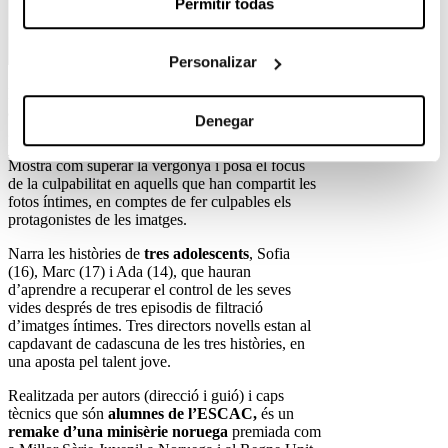
Permitir todas
Personalizar
La
nova sèrie de 3Cat
busca conscienciar als
adolescents, en particular, i a la societat en
Denegar
general, sobre com actuar en cas que es
produeixin aquests abusos a les xarxes socials.
Mostra com superar la vergonya i posa el focus
de la culpabilitat en aquells que han compartit les
fotos íntimes, en comptes de fer culpables els
protagonistes de les imatges.
Narra les històries de
tres adolescents
, Sofia
(16), Marc (17) i Ada (14), que hauran
d’aprendre a recuperar el control de les seves
vides després de tres episodis de filtració
d’imatges íntimes. Tres directors novells estan al
capdavant de cadascuna de les tres històries, en
una aposta pel talent jove.
Realitzada per autors (direcció i guió) i caps
tècnics que són
alumnes de l’ESCAC,
és un
remake d’una minisèrie noruega
premiada com