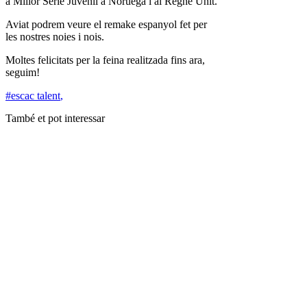
a Millor Sèrie Juvenil a Noruega i al Regne Unit.
Aviat podrem veure el remake espanyol fet per
les nostres noies i nois.
Moltes felicitats per la feina realitzada fins ara,
seguim!
#escac talent
,
També et pot interessar