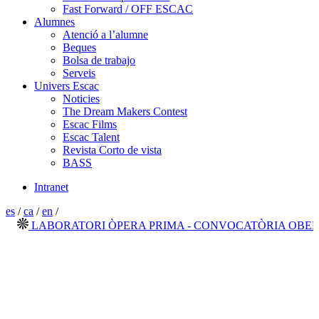
Fast Forward / OFF ESCAC
Alumnes
Atenció a l’alumne
Beques
Bolsa de trabajo
Serveis
Univers Escac
Noticies
The Dream Makers Contest
Escac Films
Escac Talent
Revista Corto de vista
BASS
Intranet
es
/
ca
/
en
/
LABORATORI ÒPERA PRIMA - CONVOCATÒRIA OBERTA 