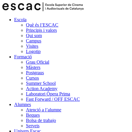
Escola
Què és l’ESCAC
Principis i valors
Qui som
Campus
Visites
Logotip
Formació
Grau Oficial
Màsters
Postgraus
Cursos
Summer School
Action Academy
Laboratori Òpera Prima
Fast Forward / OFF ESCAC
Alumnes
Atenció a l’alumne
Beques
Bolsa de trabajo
Serveis
Univers Escac