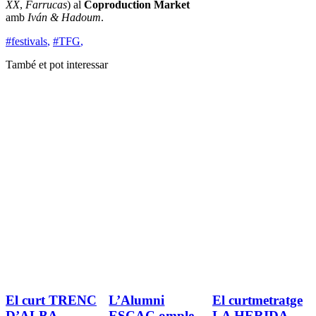
XX
,
Farrucas
) al
Coproduction Market
amb
Iván & Hadoum
.
#festivals
,
#TFG
,
També et pot interessar
El curt TRENC
L’Alumni
El curtmetratge
D’ALBA,
ESCAC omple
LA HERIDA