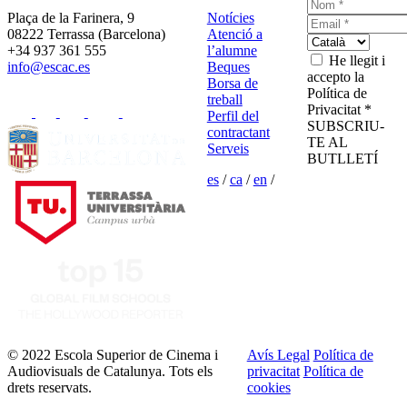
Plaça de la Farinera, 9
Notícies
08222 Terrassa (Barcelona)
Atenció a
+34 937 361 555
l’alumne
He llegit i
info@escac.es
Beques
accepto la
Borsa de
Política de
treball
Privacitat *
Perfil del
SUBSCRIU-
contractant
TE AL
Serveis
BUTLLETÍ
es
/
ca
/
en
/
© 2022 Escola Superior de Cinema i
Avís Legal
Política de
Audiovisuals de Catalunya. Tots els
privacitat
Política de
drets reservats.
cookies