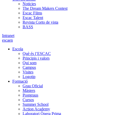
Noticies
The Dream Makers Contest
Escac Films
Escac Talent
Revista Corto de vista
BASS
Intranet
es
ca
en
Escola
Què és l’ESCAC
Principis i valors
Qui som
Campus
Visites
Logotip
Formació
Grau Oficial
Màsters
Postgraus
Cursos
Summer School
Action Academy
Laboratori Òpera Prima