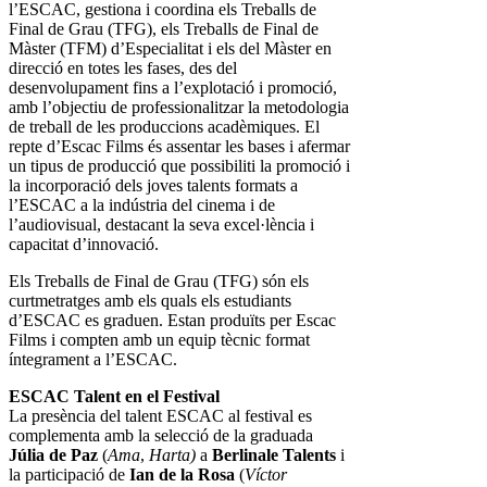
l’ESCAC, gestiona i coordina els Treballs de
Final de Grau (TFG), els Treballs de Final de
Màster (TFM) d’Especialitat i els del Màster en
direcció en totes les fases, des del
desenvolupament fins a l’explotació i promoció,
amb l’objectiu de professionalitzar la metodologia
de treball de les produccions acadèmiques. El
repte d’Escac Films és assentar les bases i afermar
un tipus de producció que possibiliti la promoció i
la incorporació dels joves talents formats a
l’ESCAC a la indústria del cinema i de
l’audiovisual, destacant la seva excel·lència i
capacitat d’innovació.
Els Treballs de Final de Grau (TFG) són els
curtmetratges amb els quals els estudiants
d’ESCAC es graduen. Estan produïts per Escac
Films i compten amb un equip tècnic format
íntegrament a l’ESCAC.
ESCAC Talent en el Festival
La presència del talent ESCAC al festival es
complementa amb la selecció de la graduada
Júlia de Paz
(
Ama
,
Harta)
a
Berlinale Talents
i
la participació de
Ian de la Rosa
(
Víctor