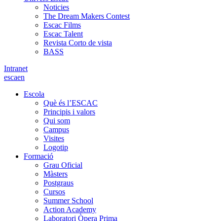
Noticies
The Dream Makers Contest
Escac Films
Escac Talent
Revista Corto de vista
BASS
Intranet
es
ca
en
Escola
Què és l’ESCAC
Principis i valors
Qui som
Campus
Visites
Logotip
Formació
Grau Oficial
Màsters
Postgraus
Cursos
Summer School
Action Academy
Laboratori Òpera Prima