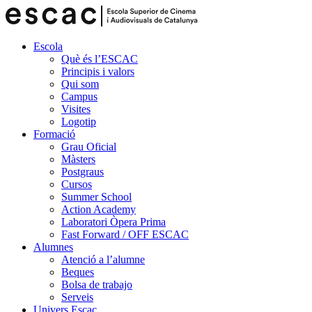
Escola
Què és l’ESCAC
Principis i valors
Qui som
Campus
Visites
Logotip
Formació
Grau Oficial
Màsters
Postgraus
Cursos
Summer School
Action Academy
Laboratori Òpera Prima
Fast Forward / OFF ESCAC
Alumnes
Atenció a l’alumne
Beques
Bolsa de trabajo
Serveis
Univers Escac