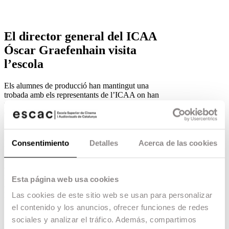
El director general del ICAA
Óscar Graefenhain visita
l’escola
Els alumnes de producció han mantingut una
trobada amb els representants de l’ICAA on han
pogut conèixer les novetats que s’estan impulsant.
06.04.18 -
Escola
,
Escac Studio
,
El director general de l’ICAA,
Óscar
Graefenhain
i el subdirector general de
Consentimiento
Detalles
Acerca de las cookies
Promoció i Relacions Internacionals,
Jacobo
Martín
, han visitat l’ESCAC per tal de conèixer
de primera mà com és el dia a dia a l’escola, el
nostre model educatiu i algunes de les iniciatives
Esta página web usa cookies
d’ESCAC com Cine Base i el Programa Òpera
Prima.
Las cookies de este sitio web se usan para personalizar
el contenido y los anuncios, ofrecer funciones de redes
Els alumnes de producció i els participants en
sociales y analizar el tráfico. Además, compartimos
l’anterior edició d’Òpera Prima han mantingut