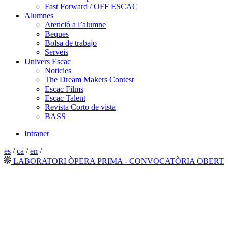
Fast Forward / OFF ESCAC
Alumnes
Atenció a l’alumne
Beques
Bolsa de trabajo
Serveis
Univers Escac
Noticies
The Dream Makers Contest
Escac Films
Escac Talent
Revista Corto de vista
BASS
Intranet
es
/
ca
/
en
/
LABORATORI ÒPERA PRIMA - CONVOCATÒRIA OBERTA 20