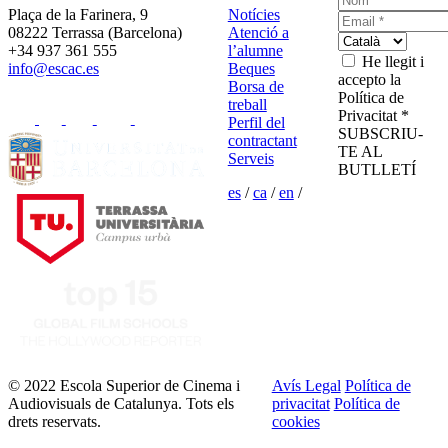
Plaça de la Farinera, 9
Notícies
08222 Terrassa (Barcelona)
Atenció a
+34 937 361 555
l’alumne
He llegit i
info@escac.es
Beques
accepto la
Borsa de
Política de
treball
Privacitat *
Perfil del
SUBSCRIU-
contractant
TE AL
Serveis
BUTLLETÍ
es
/
ca
/
en
/
© 2022 Escola Superior de Cinema i
Avís Legal
Política de
Audiovisuals de Catalunya. Tots els
privacitat
Política de
drets reservats.
cookies