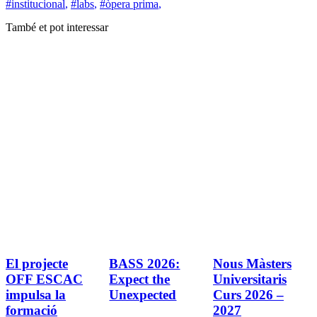
#institucional
,
#labs
,
#òpera prima
,
També et pot interessar
El projecte
BASS 2026:
Nous Màsters
OFF ESCAC
Expect the
Universitaris
impulsa la
Unexpected
Curs 2026 –
formació
2027