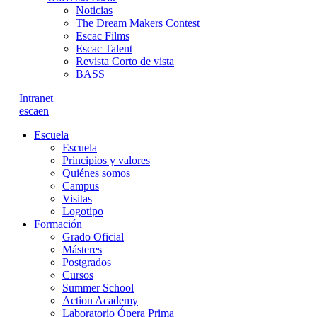
Noticias
The Dream Makers Contest
Escac Films
Escac Talent
Revista Corto de vista
BASS
Intranet
es
ca
en
Escuela
Escuela
Principios y valores
Quiénes somos
Campus
Visitas
Logotipo
Formación
Grado Oficial
Másteres
Postgrados
Cursos
Summer School
Action Academy
Laboratorio Ópera Prima