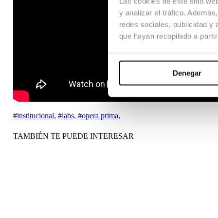
Las cookies de este sitio we
y analizar el tráfico. Ademá
redes sociales, publicidad y
que hayan recopilado a parti
Denegar
#institucional
,
#labs
,
#opera prima
,
TAMBIÉN TE PUEDE INTERESAR