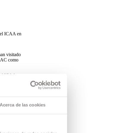
 del ICAA en
han visitado
ESCAC como
 del ICAA en
Acerca de las cookies