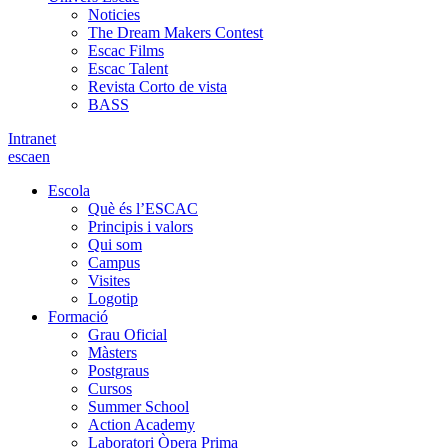
Noticies
The Dream Makers Contest
Escac Films
Escac Talent
Revista Corto de vista
BASS
Intranet
es
ca
en
Escola
Què és l’ESCAC
Principis i valors
Qui som
Campus
Visites
Logotip
Formació
Grau Oficial
Màsters
Postgraus
Cursos
Summer School
Action Academy
Laboratori Òpera Prima