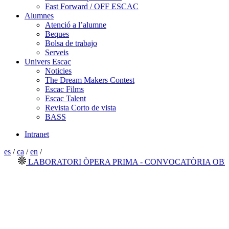
Fast Forward / OFF ESCAC
Alumnes
Atenció a l’alumne
Beques
Bolsa de trabajo
Serveis
Univers Escac
Noticies
The Dream Makers Contest
Escac Films
Escac Talent
Revista Corto de vista
BASS
Intranet
es
/
ca
/
en
/
LABORATORI ÒPERA PRIMA - CONVOCATÒRIA OBERTA