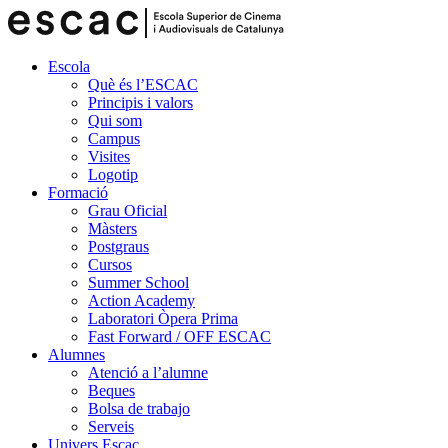
Escola
Què és l’ESCAC
Principis i valors
Qui som
Campus
Visites
Logotip
Formació
Grau Oficial
Màsters
Postgraus
Cursos
Summer School
Action Academy
Laboratori Òpera Prima
Fast Forward / OFF ESCAC
Alumnes
Atenció a l’alumne
Beques
Bolsa de trabajo
Serveis
Univers Escac