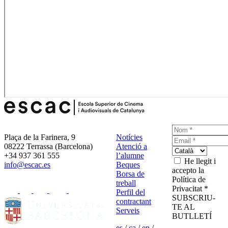
Plaça de la Farinera, 9
Notícies
08222 Terrassa (Barcelona)
Atenció a
+34 937 361 555
l’alumne
He llegit i
info@escac.es
Beques
accepto la
Borsa de
Política de
treball
Privacitat *
Perfil del
SUBSCRIU-
contractant
TE AL
Serveis
BUTLLETÍ
es
/
ca
/
en
/