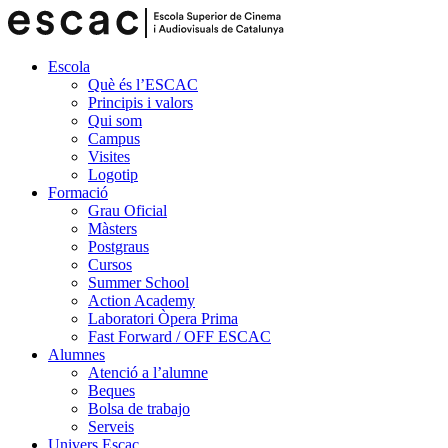
Escola
Què és l’ESCAC
Principis i valors
Qui som
Campus
Visites
Logotip
Formació
Grau Oficial
Màsters
Postgraus
Cursos
Summer School
Action Academy
Laboratori Òpera Prima
Fast Forward / OFF ESCAC
Alumnes
Atenció a l’alumne
Beques
Bolsa de trabajo
Serveis
Univers Escac