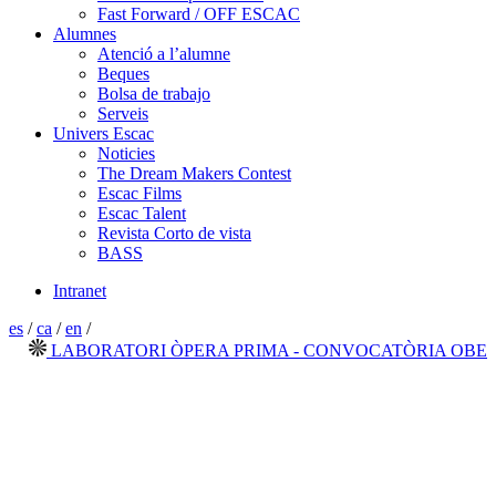
Fast Forward / OFF ESCAC
Alumnes
Atenció a l’alumne
Beques
Bolsa de trabajo
Serveis
Univers Escac
Noticies
The Dream Makers Contest
Escac Films
Escac Talent
Revista Corto de vista
BASS
Intranet
es
/
ca
/
en
/
LABORATORI ÒPERA PRIMA - CONVOCATÒRIA OBERTA 