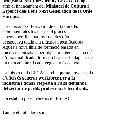
programa Fast Forward by ESCAC
compta
amb el finançament del
Ministeri de Cultura i
Esport i dels Fons Next Generation de la Unió
Europea.
Els cursos Fast Forward, de curta durada,
cobreixen totes les fases del procés
cinematogràfic i audiovisual des d’una
perspectiva totalment pràctica i tecnificadora.
Aquesta nova línia de formació basada en
microcredencials té per objectiu potenciar una mà
d’obra qualificada, formada i capaç d’adaptar-se a
un mercat laboral cada vegada més canviant.
La missió de la ESCAC amb aquesta nova escola
d’oficis és
generar workforce per a la
indústria i donar resposta a l’alta demanda
del sector de perfils professionals tecnificats.
Ha estat un plaer rebre-us en ESCAC!
També et pot interessar