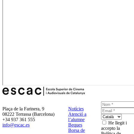
Plaça de la Farinera, 9
Notícies
08222 Terrassa (Barcelona)
Atenció a
+34 937 361 555
l’alumne
He llegit i
info@escac.es
Beques
accepto la
Borsa de
Política de