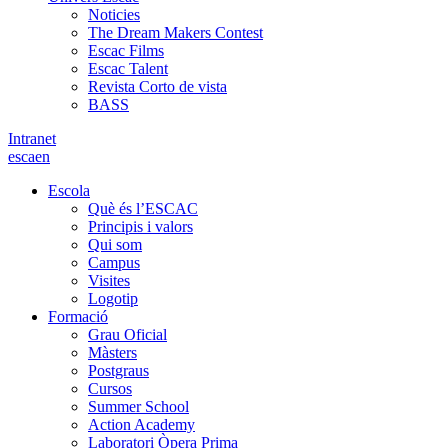
Noticies
The Dream Makers Contest
Escac Films
Escac Talent
Revista Corto de vista
BASS
Intranet
es
ca
en
Escola
Què és l’ESCAC
Principis i valors
Qui som
Campus
Visites
Logotip
Formació
Grau Oficial
Màsters
Postgraus
Cursos
Summer School
Action Academy
Laboratori Òpera Prima