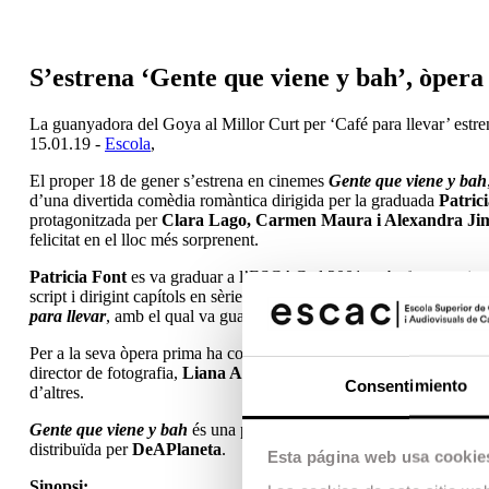
S’estrena ‘Gente que viene y bah’, òpera
La guanyadora del Goya al Millor Curt per ‘Café para llevar’ estr
15.01.19 -
Escola
,
El proper 18 de gener s’estrena en cinemes
Gente que viene y bah
d’una divertida comèdia romàntica dirigida per la graduada
Patric
protagonitzada per
Clara Lago, Carmen Maura i Alexandra Ji
felicitat en el lloc més sorprenent.
Patricia Font
es va graduar a l’ESCAC el 2001 amb el seu projecte
script i dirigint capítols en sèries com
Polseres Vermelles
, va ser s
para llevar
, amb el qual va guanyar el P
remi Goya al Millor Curt
Per a la seva òpera prima ha comptat amb l’alumni del Màster de 
director de fotografia,
Liana Artigal
com a muntadora,
Sylvia St
Consentimiento
d’altres.
Gente que viene y bah
és una producció de
Zeta Cinema
i
Atres
distribuïda per
DeAPlaneta
.
Esta página web usa cookie
Sinopsi: