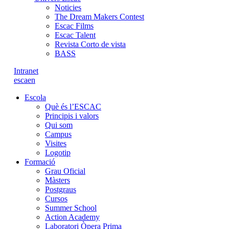
Noticies
The Dream Makers Contest
Escac Films
Escac Talent
Revista Corto de vista
BASS
Intranet
es
ca
en
Escola
Què és l’ESCAC
Principis i valors
Qui som
Campus
Visites
Logotip
Formació
Grau Oficial
Màsters
Postgraus
Cursos
Summer School
Action Academy
Laboratori Òpera Prima