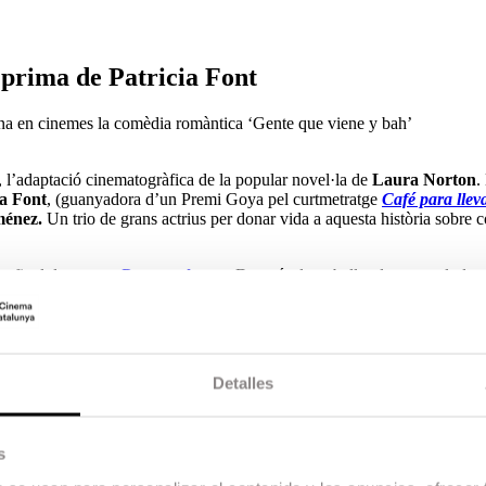
 prima de Patricia Font
ena en cinemes la comèdia romàntica ‘Gente que viene y bah’
, l’adaptació cinematogràfica de la popular novel·la de
Laura Norton
.
ia Font
, (guanyadora d’un Premi Goya pel curtmetratge
Café para llev
ménez.
Un trio de grans actrius per donar vida a aquesta història sobre c
 final de carrera
Duna y el ogro
. Després de treballar durant molt de
eleccionada per a realitzar un segon curt amb
Escac Films
i d’aquí va so
 de Ficció
el 2015.
Producció
Iñaki Juaristi
com a productor executiu,
David Valledpérez
einbrecht
com a directora d’art i
Laura Tomás
com a dissenyadora de s
Detalles
media Cine
. Compta, a més a més, amb la participació de
Netflix i
TV
s