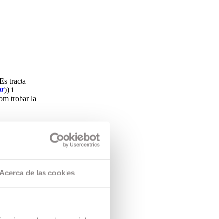
 Es tracta
ar
)) i
om trobar la
 temps com a
rtir
Café
com a
o, entre
Acerca de las cookies
3
i està