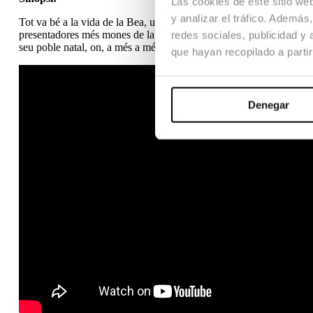
Las cookies de este sitio we
y analizar el tráfico. Ademá
Tot va bé a la vida de la Bea, una arquitecte jove i talentosa, fin
presentadores més mones de la tele i és acomiadada amb una indemni
redes sociales, publicidad y
seu poble natal, on, a més a més d’un paisatge idíl·lic, li espera un f
que hayan recopilado a parti
Denegar