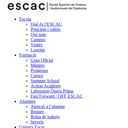
Escola
Què és l’ESCAC
Principis i valors
Qui som
Campus
Visites
Logotip
Formació
Grau Oficial
Màsters
Postgraus
Cursos
Summer School
Action Academy
Laboratori Òpera Prima
Fast Forward / OFF ESCAC
Alumnes
Atenció a l’alumne
Beques
Bolsa de trabajo
Serveis
Univers Escac