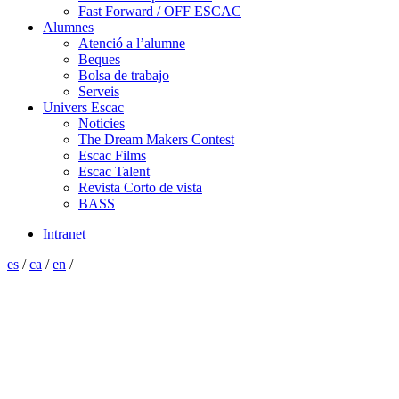
Fast Forward / OFF ESCAC
Alumnes
Atenció a l’alumne
Beques
Bolsa de trabajo
Serveis
Univers Escac
Noticies
The Dream Makers Contest
Escac Films
Escac Talent
Revista Corto de vista
BASS
Intranet
es
/
ca
/
en
/