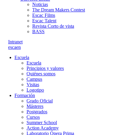
Noticias
The Dream Makers Contest
Escac Films
Escac Talent
Revista Corto de vista
BASS
Intranet
es
ca
en
Escuela
Escuela
Principios y valores
Quiénes somos
Campus
Visitas
Logotipo
Formación
Grado Oficial
Másteres
Postgrados
Cursos
Summer School
Action Academy
Laboratorio Ópera Prima