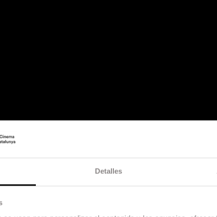
Detalles
s
The Dream Makers - Short Film Contest