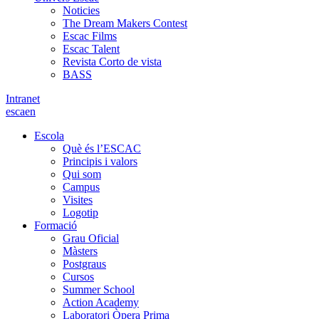
Noticies
The Dream Makers Contest
Escac Films
Escac Talent
Revista Corto de vista
BASS
Intranet
es
ca
en
Escola
Què és l’ESCAC
Principis i valors
Qui som
Campus
Visites
Logotip
Formació
Grau Oficial
Màsters
Postgraus
Cursos
Summer School
Action Academy
Laboratori Òpera Prima