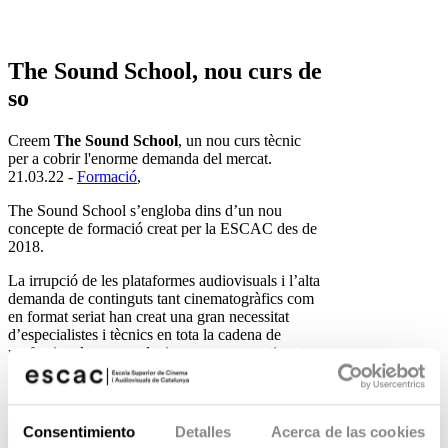
The Sound School, nou curs de
so
Creem
The Sound School
, un nou curs tècnic
per a cobrir l'enorme demanda del mercat.
21.03.22 -
Formació
,
The Sound School s’engloba dins d’un nou
concepte de formació creat per la ESCAC des de
2018.
La irrupció de les plataformes audiovisuals i l’alta
demanda de continguts tant cinematogràfics com
en format seriat han creat una gran necessitat
d’especialistes i tècnics en tota la cadena de
professionals que produeixen aquests continguts.
Les
formacions tècniques
no requereixen d’un
background formatiu tan ampli, com sí que ho
requereixen els storytellers que són formats en el
Consentimiento
Detalles
Acerca de las cookies
Grau de l’ESCAC.