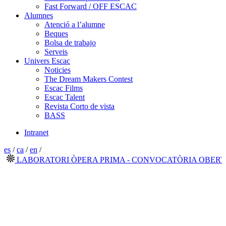
Fast Forward / OFF ESCAC
Alumnes
Atenció a l’alumne
Beques
Bolsa de trabajo
Serveis
Univers Escac
Noticies
The Dream Makers Contest
Escac Films
Escac Talent
Revista Corto de vista
BASS
Intranet
es
/
ca
/
en
/
LABORATORI ÒPERA PRIMA - CONVOCATÒRIA OBERTA 2