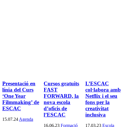
Presentació en
Cursos gratuits
L’ESCAC
línia del Curs
FAST
col·labora amb
‘One Year
FORWARD, la
Netflix i el seu
Filmmaking’ de
nova escola
fons per la
ESCAC
d’oficis de
creativitat
l’ESCAC
inclusiva
15.07.24
Agenda
16.06.23
Formació
17.03.23
Escola