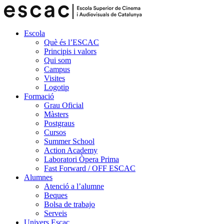
Escola
Què és l’ESCAC
Principis i valors
Qui som
Campus
Visites
Logotip
Formació
Grau Oficial
Màsters
Postgraus
Cursos
Summer School
Action Academy
Laboratori Òpera Prima
Fast Forward / OFF ESCAC
Alumnes
Atenció a l’alumne
Beques
Bolsa de trabajo
Serveis
Univers Escac