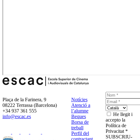
Plaça de la Farinera, 9
Notícies
08222 Terrassa (Barcelona)
Atenció a
+34 937 361 555
l’alumne
He llegit i
info@escac.es
Beques
accepto la
Borsa de
Política de
treball
Privacitat *
Perfil del
SUBSCRIU-
contractant