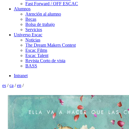
Fast Forward / OFF ESCAC
Alumnos
Atención al alumno
Becas
Bolsa de trabajo
Servicios
Universo Escac
Noticias
The Dream Makers Contest
Escac Films
Escac Talent
Revista Corto de vista
BASS
Intranet
es
/
ca
/
en
/