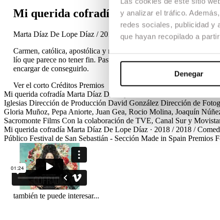
Las cookies de este sitio we
Mi querida cofradía
y analizar el tráfico. Ademá
redes sociales, publicidad y
Marta Díaz De Lope Díaz / 2018 / Comedia / Largometraje
que hayan recopilado a parti
Carmen, católica, apostólica y malagueña, va a convertirse en la pr
lío que parece no tener fin. Pastillas, torrijas, su hija, la nieta y 
encargar de conseguirlo.
Denegar
Ver el corto
Créditos
Premios
Mi querida cofradía
Marta Díaz De Lope Díaz · 2018 / 2018 / Comed
Iglesias
Dirección de Producción
David González
Dirección de Fotog
Gloria Muñoz, Pepa Aniorte, Juan Gea, Rocio Molina, Joaquín Núñez
Sacromonte Films
Con la colaboración de
TVE, Canal Sur y Movista
Mi querida cofradía
Marta Díaz De Lope Díaz · 2018 / 2018 / Comed
Público
Festival de San Sebastián - Sección Made in Spain
Premios 
también te puede interesar...