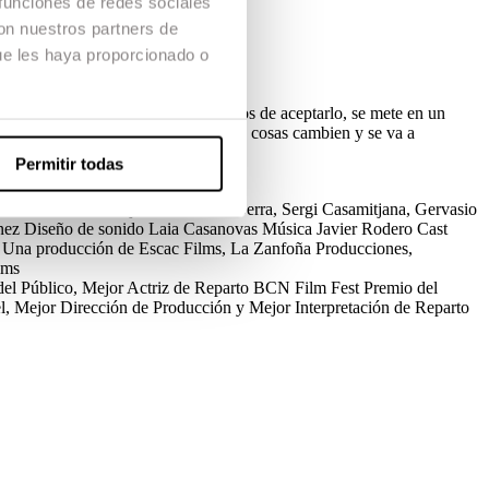
 funciones de redes sociales
con nuestros partners de
ue les haya proporcionado o
lige a Ignacio, su máximo rival. Lejos de aceptarlo, se mete en un
necesitan. Pero ella solo quiere que las cosas cambien y se va a
Permitir todas
uerra
Producción Ejecutiva
Aintza Serra, Sergi Casamitjana, Gervasio
nez
Diseño de sonido
Laia Casanovas
Música
Javier Rodero
Cast
Una producción de
Escac Films, La Zanfoña Producciones,
lms
el Público, Mejor Actriz de Reparto
BCN Film Fest
Premio del
, Mejor Dirección de Producción y Mejor Interpretación de Reparto