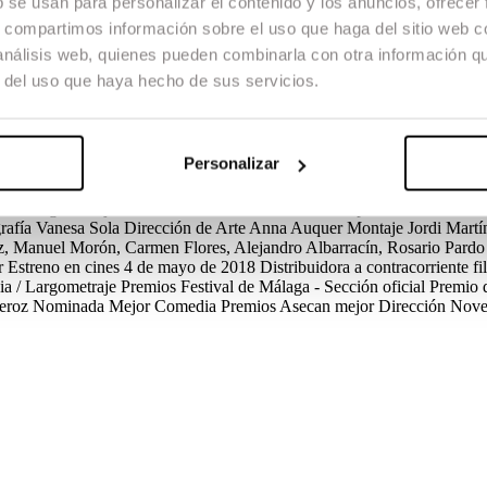
b se usan para personalizar el contenido y los anuncios, ofrecer
s, compartimos información sobre el uso que haga del sitio web 
 análisis web, quienes pueden combinarla con otra información q
r del uso que haya hecho de sus servicios.
esidenta de su cofradía. Pero se lleva un gran chasco cuando el grupo e
la vecina. Tiene medio pueblo en casa, la otra mitad en la calle y todos la 
Personalizar
ia / Largometraje
Créditos
Guión
Marta Díaz De Lope Díaz, Zebina G
rafía
Vanesa Sola
Dirección de Arte
Anna Auquer
Montaje
Jordi Martí
, Manuel Morón, Carmen Flores, Alejandro Albarracín, Rosario Pardo
r
Estreno en cines
4 de mayo de 2018
Distribuidora
a contracorriente fi
ia / Largometraje
Premios
Festival de Málaga - Sección oficial
Premio d
Feroz
Nominada Mejor Comedia
Premios Asecan
mejor Dirección Novel