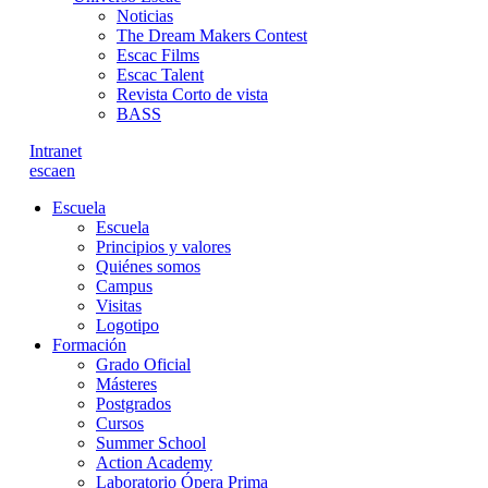
Noticias
The Dream Makers Contest
Escac Films
Escac Talent
Revista Corto de vista
BASS
Intranet
es
ca
en
Escuela
Escuela
Principios y valores
Quiénes somos
Campus
Visitas
Logotipo
Formación
Grado Oficial
Másteres
Postgrados
Cursos
Summer School
Action Academy
Laboratorio Ópera Prima