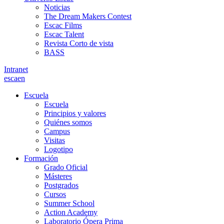
Noticias
The Dream Makers Contest
Escac Films
Escac Talent
Revista Corto de vista
BASS
Intranet
es
ca
en
Escuela
Escuela
Principios y valores
Quiénes somos
Campus
Visitas
Logotipo
Formación
Grado Oficial
Másteres
Postgrados
Cursos
Summer School
Action Academy
Laboratorio Ópera Prima