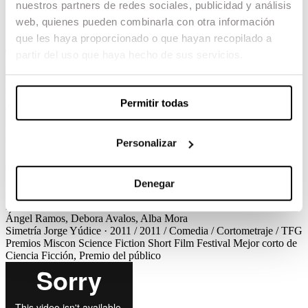
nuestros partners de redes sociales, publicidad y análisis
Simetría
web, quienes pueden combinarla con otra información
que les haya proporcionado o que hayan recopilado a
Jorge Yúdice / 2011 / Comedia / Cortometraje / TFG
partir del uso que haya hecho de sus servicios.
El Dr. Prozorovich trata de demostrar su método llamado
“Armonización de la pareja a través del comportamiento simétrico”.
Pero durante las pruebas efectuadas en el laboratorio descubriremos
Permitir todas
que las relaciones no son perfectas ni cuantificables por la
matemática. Al contrario, son un completo caos.
Personalizar
Ver el corto
Créditos
Premios
Simetría
Jorge Yúdice · 2011 / 2011 / Comedia / Cortometraje / TFG
Créditos
Guion
Jorge Yúdice
Dirección de Producción
Pol
Sannicolàs
Dirección de Fotografía
Nacho Ramírez
Dirección de
Denegar
Arte
Arnau Serra
Montaje
Mateo Ramírez
Diseño de sonido
Javi
Ruiz, Oriol Campi
Maquillaje
Rocío Cortijo
Cast
Jordi Gràcia,
Ángel Ramos, Debora Avalos, Alba Mora
Simetría
Jorge Yúdice · 2011 / 2011 / Comedia / Cortometraje / TFG
Premios
Miscon Science Fiction Short Film Festival
Mejor corto de
Ciencia Ficción, Premio del público