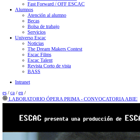
Fast Forward / OFF ESCAC
Alumnos
Atención al alumno
Becas
Bolsa de trabajo
Servicios
Universo Escac
Noticias
The Dream Makers Contest
Escac Films
Escac Talent
Revista Corto de vista
BASS
Intranet
es
/
ca
/
en
/
ABORATORIO ÓPERA PRIMA - CONVOCATORIA ABIERTA 2