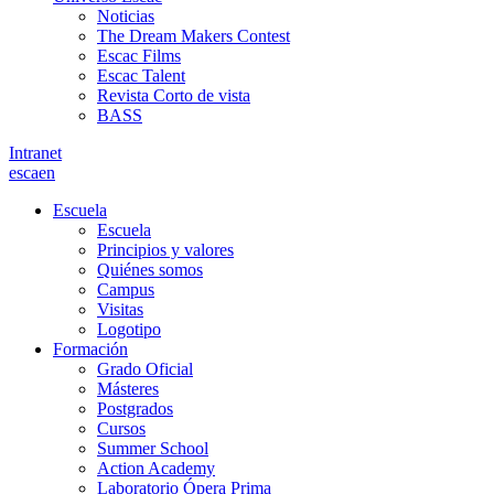
Noticias
The Dream Makers Contest
Escac Films
Escac Talent
Revista Corto de vista
BASS
Intranet
es
ca
en
Escuela
Escuela
Principios y valores
Quiénes somos
Campus
Visitas
Logotipo
Formación
Grado Oficial
Másteres
Postgrados
Cursos
Summer School
Action Academy
Laboratorio Ópera Prima