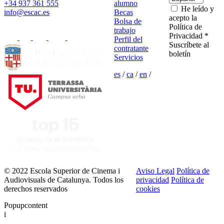
+34 937 361 555
alumno
He leído y
info@escac.es
Becas
acepto la
Bolsa de
Política de
trabajo
Privacidad *
Perfil del
Suscríbete al
contratante
boletín
Servicios
es
/
ca
/
en
/
© 2022 Escola Superior de Cinema i
Aviso Legal
Política de
Audiovisuals de Catalunya. Todos los
privacidad
Política de
derechos reservados
cookies
Popupcontent
i